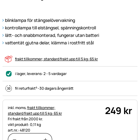
blinklampa för stängselövervakning
kontrollampa till elstängsel, spänningskontroll
lätt- och snabbmonterad, fungerar utan batteri
vattentät gjutna delar, klämma i rostfritt stål
frakt tillkommer; standard frakt upp till 5 kg: 65 kr
i lager
, leverans:
2 - 5 vardagar
4
fri returfrakt
-
30 dagars ångerrätt
249
kr
Skatteinformation:
inkl. moms,
frakt tillkommer;
standard frakt upp till 5 kg: 65 kr
Fri frakt från 2000 kr.
vikt produkt: 0,11 kg
art.nr.: 48120