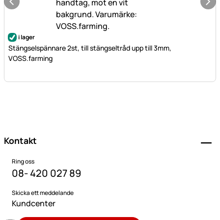
i lager
Stängselspännare 2st, till stängseltråd upp till 3mm,
VOSS.farming
Sidfot
Kontakt
Ring oss
08- 420 027 89
Skicka ett meddelande
Kundcenter