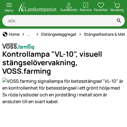
öppna
Kundkonto
Service
Favoriter
Varukorg
Meny
Elstängsel
Home
...
Elstängselaggregat
Stängseltestare & Mät
Kontrollampa "VL-10", visuell
stängselövervakning,
VOSS.farming
Produktgaleri