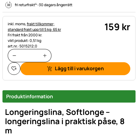
4
fri returfrakt
-
30 dagars ångerrätt
159
kr
Skatteinformation:
inkl. moms,
frakt tillkommer;
standard frakt upp till 5 kg: 65 kr
Fri frakt från 2000 kr.
vikt produkt: 0,51 kg
art.nr.: 5015212;0
Lägg till i varukorgen
Produktinformation
Longeringslina, Softlonge –
longeringslina i praktisk påse, 8
m