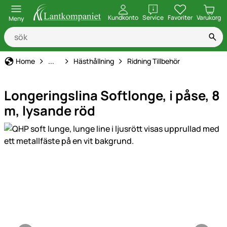
öppna
Kundkonto
Service
Favoriter
Varukorg
Meny
Djurhållning, Utfodring & Vård
Home
...
Hästhållning
Ridning Tillbehör
Longeringslina Softlonge, i påse, 8
m, lysande röd
Produktgaleri