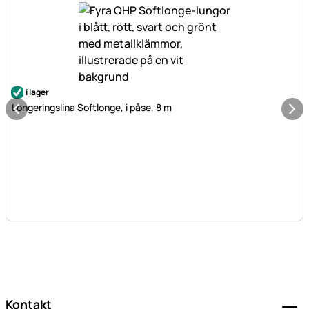
i lager
Longeringslina Softlonge, i påse, 8 m
Sidfot
Kontakt