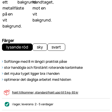
Färger
lysande röd
sky
svart
Softlonge med 8 m längd i praktisk påse
stor handögla och förstärkt roterande karbinhake
det mjuka tyget ligger bra i handen
optimerar det dagliga arbetet med hästen
frakt tillkommer; standard frakt upp till 5 kg: 65 kr
i lager
, leverans:
2 - 5 vardagar