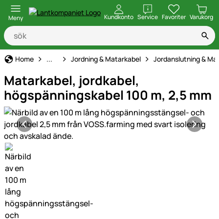
öppna
Kundkonto
Service
Favoriter
Varukorg
Meny
Elstängsel
Home
...
Jordning & Matarkabel
Jordanslutning & Ma
Matarkabel, jordkabel,
högspänningskabel 100 m, 2,5 mm
Produktgaleri