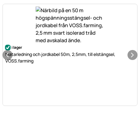
i lager
Matarledning och jordkabel 50m, 2,5mm, till elstängsel,
VOSS.farming
Sidfot