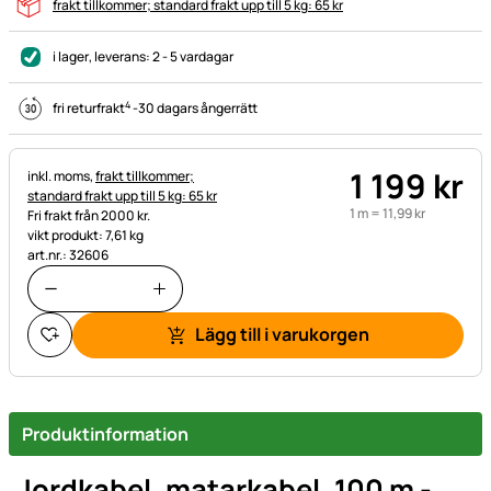
frakt tillkommer; standard frakt upp till 5 kg: 65 kr
i lager
, leverans:
2 - 5 vardagar
4
fri returfrakt
-
30 dagars ångerrätt
1 199
kr
Skatteinformation:
inkl. moms,
frakt tillkommer;
standard frakt upp till 5 kg: 65 kr
1 m =
11
,
99
kr
Fri frakt från 2000 kr.
vikt produkt: 7,61 kg
art.nr.: 32606
Lägg till i varukorgen
Produktinformation
Jordkabel, matarkabel, 100 m -