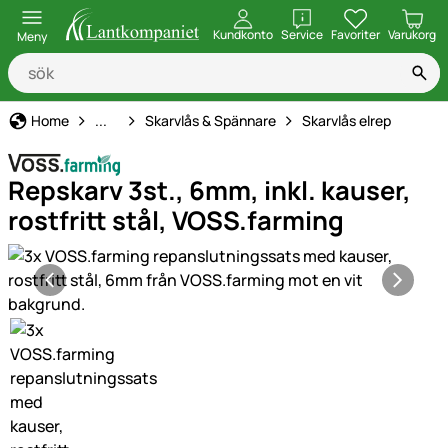
öppna
Kundkonto
Service
Favoriter
Varukorg
Meny
Elstängsel
Home
...
Skarvlås & Spännare
Skarvlås elrep
Repskarv 3st., 6mm, inkl. kauser,
rostfritt stål, VOSS.farming
Produktgaleri