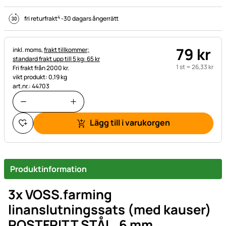
4
fri returfrakt
-
30 dagars ångerrätt
79
kr
Skatteinformation:
inkl. moms,
frakt tillkommer;
standard frakt upp till 5 kg: 65 kr
1 st =
26
,
33
kr
Fri frakt från 2000 kr.
vikt produkt: 0,19 kg
art.nr.: 44703
Lägg till i varukorgen
Produktinformation
3x VOSS.farming
linanslutningssats (med kauser)
ROSTFRITT STÅL, 6 mm