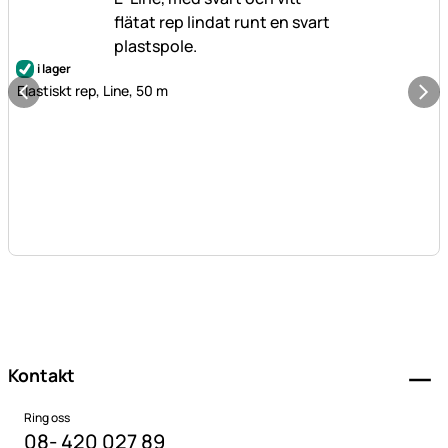
i lager
Elastiskt rep, Line, 50 m
Sidfot
Kontakt
Ring oss
08- 420 027 89