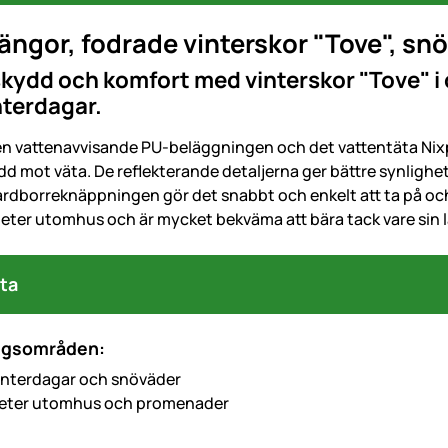
ängor, fodrade vinterskor "Tove", snö
kydd och komfort med vinterskor "Tove" i di
nterdagar.
en vattenavvisande PU-beläggningen och det vattentäta Nix
ydd mot väta. De reflekterande detaljerna ger bättre synlighet 
ardborreknäppningen gör det snabbt och enkelt att ta på och 
teter utomhus och är mycket bekväma att bära tack vare sin låg
ta
ngsområden:
 vinterdagar och snöväder
iteter utomhus och promenader