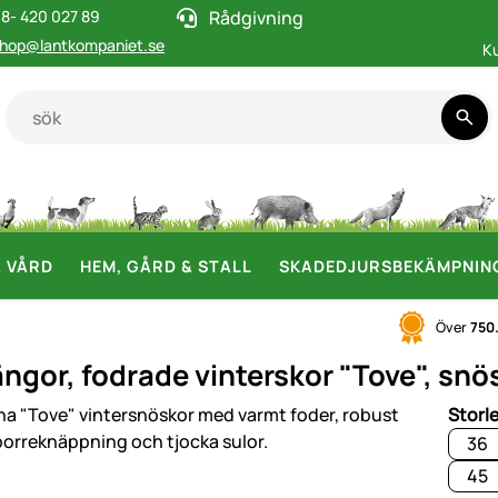
8- 420 027 89
Rådgivning
hop@lantkompaniet.se
K
& VÅRD
HEM, GÅRD & STALL
SKADEDJURSBEKÄMPNIN
Över
750
ngor, fodrade vinterskor "Tove", snös
i
Storl
36
45