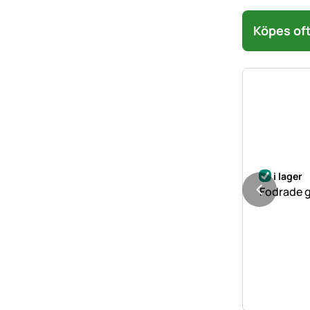
Köpes oft
i lager
Fodrade g