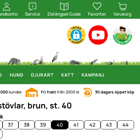
öppna
öppna
undkonto
Service
Elstängsel Guide
Favoriter
Varukorg
G
HUND
DJURART
KATT
KAMPANJ
.000
kunder
Fri frakt
från 2000 kr
30 dagars öppet köp
tövlar, brun, st. 40
ek
37
38
39
40
41
42
43
44