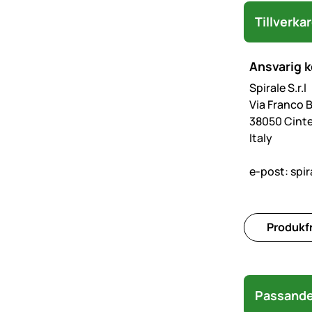
Tillverka
Ansvarig 
Spirale S.r.l
Via Franco 
38050 Cinte
Italy
e-post:
spir
Produkfr
Passande 