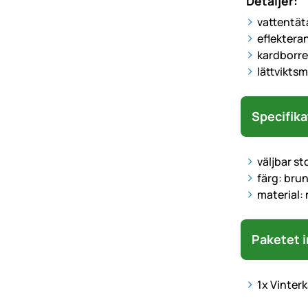
Detaljer:
vattentät
eflekteran
kardborre
lättvikts
Specifika
väljbar st
färg: bru
material:
Paketet i
1x Vinterk