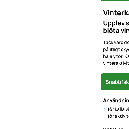
Vinterk
Upplev s
blöta vi
Tack vare d
pålitligt sk
hala ytor. K
vinteraktivi
Snabbfak
Användni
för kalla
för aktiv