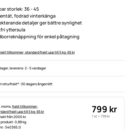
bar storlek: 36 - 45
tentät, fodrad vinterkänga
lekterande detaljer ger bättre synlighet
fri yttersula
dborreknäppning för enkel påtagning
rakt tillkommer; standard frakt upp till 5 kg: 65 kr
 lager
, leverans:
2 - 5 vardagar
4
ri returfrakt
-
30 dagars ångerrätt
799
kr
tteinformation:
l. moms,
frakt tillkommer;
dard frakt upp till 5 kg: 65 kr
1 st =
799
kr
frakt från 2000 kr.
t produkt: 0,88 kg
.nr.: 540365;0