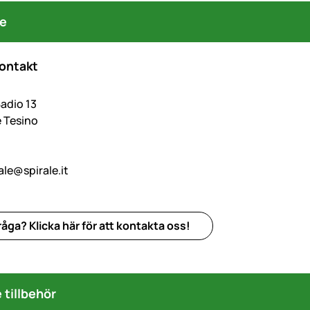
re
kontakt
Badio 13
 Tesino
ale@spirale.it
åga? Klicka här för att kontakta oss!
tillbehör