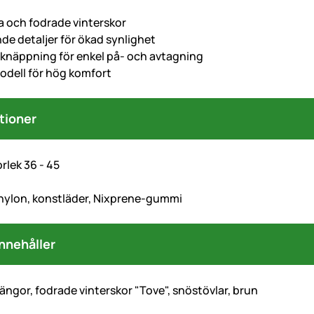
a och fodrade vinterskor
de detaljer för ökad synlighet
knäppning för enkel på- och avtagning
modell för hög komfort
tioner
orlek 36 - 45
n
 nylon, konstläder, Nixprene-gummi
nnehåller
ängor, fodrade vinterskor "Tove", snöstövlar, brun