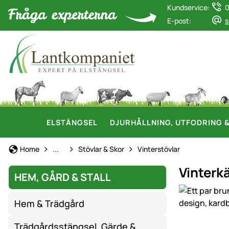
Kundservice:
0
E-post:
s
ELSTÄNGSEL
DJURHÅLLNING, UTFODRING 
Arbetskläder & Skyddsutrustning
Home
...
Stövlar & Skor
Vinterstövlar
Vinterkä
HEM, GÅRD & STALL
Produktgaler
Hem & Trädgård
Trädgårdsstängsel, Gärde &