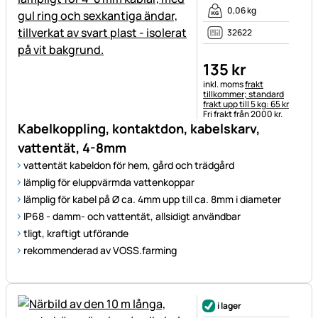
0,06 kg
32622
135
kr
Skatteinformation:
inkl. moms
frakt
tillkommer; standard
frakt upp till 5 kg: 65 kr
Fri frakt från 2000 kr.
Kabelkoppling, kontaktdon, kabelskarv,
vattentät, 4-8mm
vattentät kabeldon för hem, gård och trädgård
lämplig för eluppvärmda vattenkoppar
lämplig för kabel på Ø ca. 4mm upp till ca. 8mm i diameter
IP68 - damm- och vattentät, allsidigt användbar
tligt, kraftigt utförande
rekommenderad av VOSS.farming
i lager