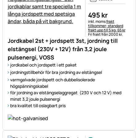
495
kr
Skatteinformation:
inkl. moms
frakt
tillkommer; standard
frakt upp till 5 kg: 65 kr
Fri frakt från 2000 kr.
Jordkabel 2st + jordspett 3st, jordning till
elstängsel (230V + 12V) från 3,2 joule
pulsenergi, VOSS
jordkabel och jordspett i ett paket
jordningstillbehör för bra jordning av elstängsel
varmgalvade jordspett och dubbelisolerade
högspänningskabel
för jordning av elstängselaggregat (230 V och 12 V) med
minst 3,2 joule pulsenergi
bra kvalitet till oslagbart pris