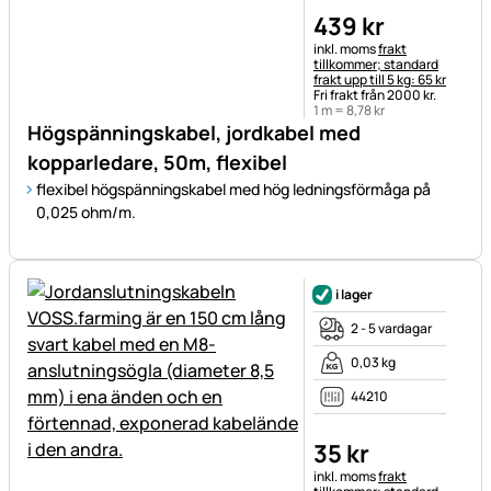
439
kr
Skatteinformation:
inkl. moms
frakt
tillkommer; standard
frakt upp till 5 kg: 65 kr
Fri frakt från 2000 kr.
1 m =
8
,
78
kr
Högspänningskabel, jordkabel med
kopparledare, 50m, flexibel
flexibel högspänningskabel med hög ledningsförmåga på
0,025 ohm/m.
i lager
2 - 5 vardagar
0,03 kg
44210
35
kr
Skatteinformation:
inkl. moms
frakt