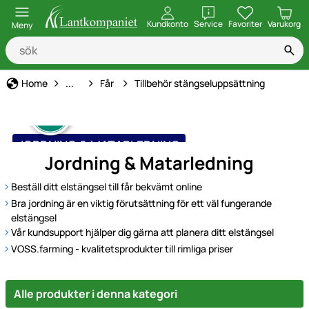
öppna
Kundkonto
Service
Favoriter
Varukorg
Meny
Djurart
Home
...
Får
Tillbehör stängseluppsättning
JORDNING & MATARLEDNING
Jordning & Matarledning
Beställ ditt elstängsel till får bekvämt online
Bra jordning är en viktig förutsättning för ett väl fungerande
elstängsel
Vår kundsupport hjälper dig gärna att planera ditt elstängsel
VOSS.farming - kvalitetsprodukter till rimliga priser
Alle produkter i denna kategori