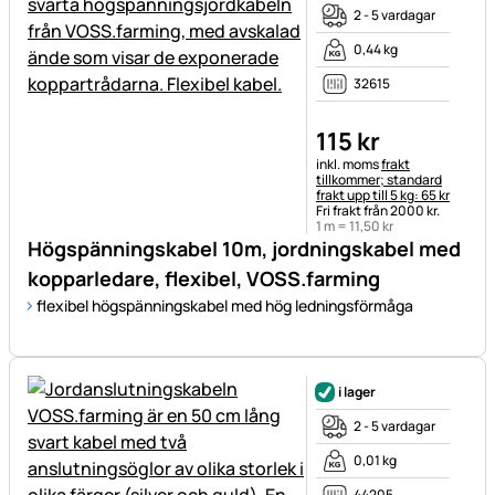
2 - 5 vardagar
0,44 kg
32615
115
kr
Skatteinformation:
inkl. moms
frakt
tillkommer; standard
frakt upp till 5 kg: 65 kr
Fri frakt från 2000 kr.
1 m =
11
,
50
kr
Högspänningskabel 10m, jordningskabel med
kopparledare, flexibel, VOSS.farming
flexibel högspänningskabel med hög ledningsförmåga
i lager
2 - 5 vardagar
0,01 kg
44205