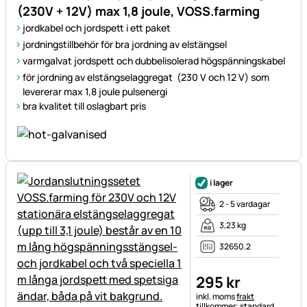
(230V + 12V) max 1,8 joule, VOSS.farming
jordkabel och jordspett i ett paket
jordningstillbehör för bra jordning av elstängsel
varmgalvat jordspett och dubbelisolerad högspänningskabel
för jordning av elstängselaggregat (230 V och 12 V) som
levererar max 1,8 joule pulsenergi
bra kvalitet till oslagbart pris
i lager
2 - 5 vardagar
3,23 kg
32650.2
295
kr
Skatteinformation:
inkl. moms
frakt
tillkommer; standard