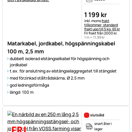
1 199
kr
Skatteinformation:
inkl. moms
frakt
tillkommer; standard
frakt upp till 5 kg: 65 kr
Fri frakt från 2000 kr.
1 m =
11
,
99
kr
Matarkabel, jordkabel, högspänningskabel
100 m, 2,5 mm
dubbelt isolerad elstängselkabel för högspänning och
jordkabel
t.ex. för anslutning av elstängselaggregatet till stängslet
med förzinkad ståltrådskärna, Ø 2,5 mm
god ledningsförmåga
längd: 100 m
slutsåld
snart åter i
lager