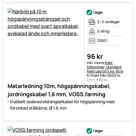
i lager
2 - 5 vardagar
0,46 kg
32601
96
kr
Skatteinformation:
inkl. moms
frakt
tillkommer; standard
frakt upp till 5 kg: 65 kr
Fri frakt från 2000 kr.
1 m =
9
,
60
kr
Matarledning 10m, högspänningskabel,
jordningskabel 1,6 mm, VOSS.farming
Dubbelt isolerad elstängselkabel för högspänning med
förzinkad stålkärna, Ø 1,6 mm
i lager