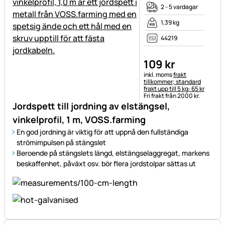
2 - 5 vardagar
1,39 kg
44219
109
kr
Skatteinformation:
inkl. moms
frakt
tillkommer; standard
frakt upp till 5 kg: 65 kr
Fri frakt från 2000 kr.
Jordspett till jordning av elstängsel,
vinkelprofil, 1 m, VOSS.farming
En god jordning är viktig för att uppnå den fullständiga
strömimpulsen på stängslet
Beroende på stängslets längd, elstängselaggregat, markens
beskaffenhet, påväxt osv. bör flera jordstolpar sättas ut