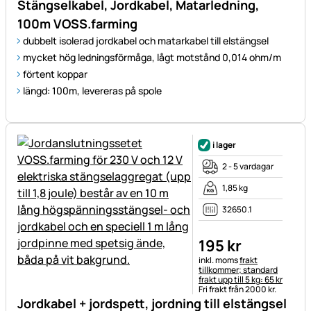
Stängselkabel, Jordkabel, Matarledning,
100m VOSS.farming
dubbelt isolerad jordkabel och matarkabel till elstängsel
mycket hög ledningsförmåga, lågt motstånd 0,014 ohm/m
förtent koppar
längd: 100m, levereras på spole
i lager
2 - 5 vardagar
1,85 kg
32650.1
195
kr
Skatteinformation:
inkl. moms
frakt
tillkommer; standard
frakt upp till 5 kg: 65 kr
Fri frakt från 2000 kr.
Jordkabel + jordspett, jordning till elstängsel