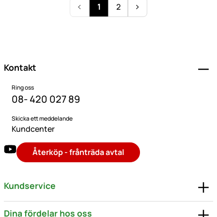
1
2
Sidfot
Kontakt
Ring oss
08- 420 027 89
Skicka ett meddelande
Kundcenter
Återköp - frånträda avtal
Kundservice
Dina fördelar hos oss