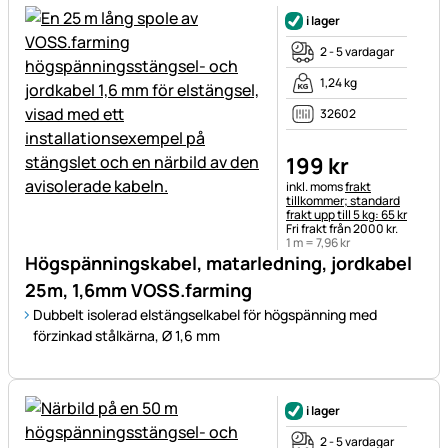
i lager
2 - 5 vardagar
1,24 kg
32602
199
kr
Skatteinformation:
inkl. moms
frakt
tillkommer; standard
frakt upp till 5 kg: 65 kr
Fri frakt från 2000 kr.
1 m =
7
,
96
kr
Högspänningskabel, matarledning, jordkabel
25m, 1,6mm VOSS.farming
Dubbelt isolerad elstängselkabel för högspänning med
förzinkad stålkärna, Ø 1,6 mm
i lager
2 - 5 vardagar