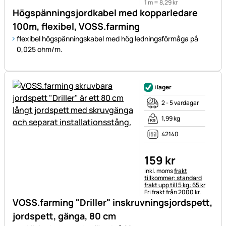
1 m =
8
,
29
kr
Högspänningsjordkabel med kopparledare
100m, flexibel, VOSS.farming
flexibel högspänningskabel med hög ledningsförmåga på
0,025 ohm/m.
i lager
2 - 5 vardagar
1,99 kg
42140
159
kr
Skatteinformation:
inkl. moms
frakt
tillkommer; standard
frakt upp till 5 kg: 65 kr
Fri frakt från 2000 kr.
VOSS.farming "Driller" inskruvningsjordspett,
jordspett, gänga, 80 cm