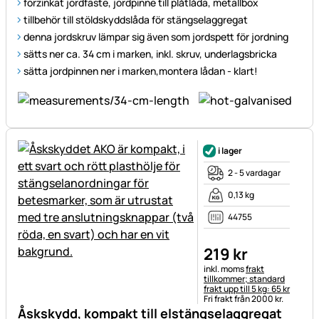
förzinkat jordfäste, jordpinne till plåtlåda, metallbox
tillbehör till stöldskyddslåda för stängselaggregat
denna jordskruv lämpar sig även som jordspett för jordning
sätts ner ca. 34 cm i marken, inkl. skruv, underlagsbricka
sätta jordpinnen ner i marken,montera lådan - klart!
i lager
2 - 5 vardagar
0,13 kg
44755
219
kr
Skatteinformation:
inkl. moms
frakt
tillkommer; standard
frakt upp till 5 kg: 65 kr
Fri frakt från 2000 kr.
Åskskydd, kompakt till elstängselaggregat