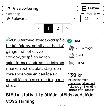
Listvy
Visa sortering
Sortering
Produkt
Relevans
25
1
2
i lager
2 - 5 vardagar
0,44 kg
44872
139
kr
Skatteinformation:
inkl. moms
frakt
tillkommer; standard
frakt upp till 5 kg: 65 kr
Fri frakt från 2000 kr.
Stötta, stativ till plåtlåda, stöldskyddslåda,
VOSS.farming