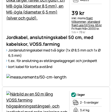
39
kr
Skatteinformation:
inkl. moms
frakt
tillkommer; standard
frakt upp till 5 kg: 65 kr
Fri frakt från 2000 kr.
1 m =
78
kr
Jordkabel, anslutningskabel 50 cm, med
kabelskor, VOSS.farming
Jordanslutningskabel med två öglor (1x Ø 8,5 mm och 1x Ø
6,5 mm)
t.ex. för anslutning av elstängselaggregat och jordspett
kort kabel för korta avstånd
i lager
2 - 5 vardagar
3,41 kg