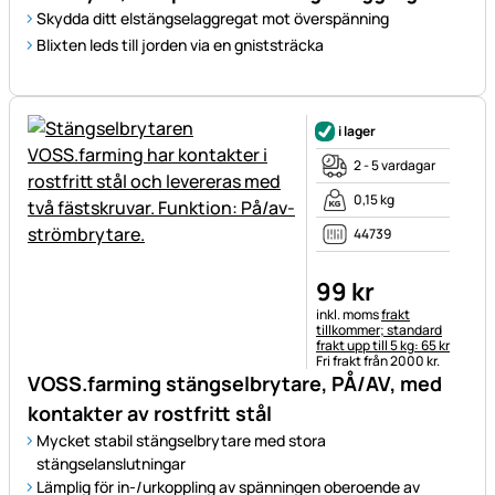
Skydda ditt elstängselaggregat mot överspänning
Blixten leds till jorden via en gniststräcka
i lager
2 - 5 vardagar
0,15 kg
44739
99
kr
Skatteinformation:
inkl. moms
frakt
tillkommer; standard
frakt upp till 5 kg: 65 kr
Fri frakt från 2000 kr.
VOSS.farming stängselbrytare, PÅ/AV, med
kontakter av rostfritt stål
Mycket stabil stängselbrytare med stora
stängselanslutningar
Lämplig för in-/urkoppling av spänningen oberoende av