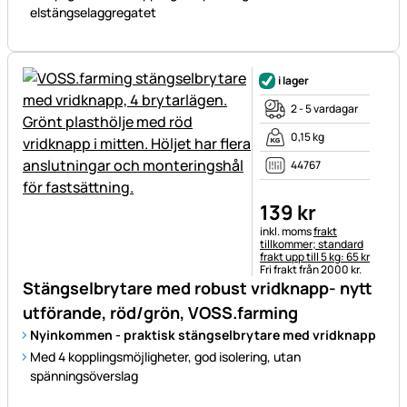
elstängselaggregatet
i lager
2 - 5 vardagar
0,15 kg
44767
139
kr
Skatteinformation:
inkl. moms
frakt
tillkommer; standard
frakt upp till 5 kg: 65 kr
Fri frakt från 2000 kr.
Stängselbrytare med robust vridknapp- nytt
utförande, röd/grön, VOSS.farming
Nyinkommen - praktisk stängselbrytare med vridknapp
Med 4 kopplingsmöjligheter, god isolering, utan
spänningsöverslag