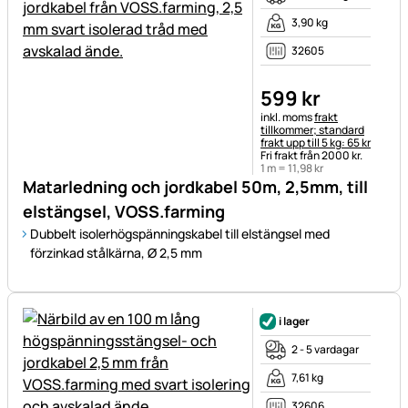
3,90 kg
32605
599
kr
Skatteinformation:
inkl. moms
frakt
tillkommer; standard
frakt upp till 5 kg: 65 kr
Fri frakt från 2000 kr.
1 m =
11
,
98
kr
Matarledning och jordkabel 50m, 2,5mm, till
elstängsel, VOSS.farming
Dubbelt isolerhögspänningskabel till elstängsel med
förzinkad stålkärna, Ø 2,5 mm
i lager
2 - 5 vardagar
7,61 kg
32606