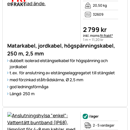
20,50 kg
32609
2 799
kr
Skatteinformation:
inkl. moms
fri frakt*
1 m =
11
,
20
kr
Matarkabel, jordkabel, högspänningskabel,
250 m, 2,5 mm
dubbelt isolerad elstängselkabel för högspänning och
jordkabel
t.ex. för anslutning av elstängselaggregatet till stängslet
med förzinkad ståltrådskärna, Ø 2,5 mm
god ledningsförmåga
Längd: 250 m
i lager
2 - 5 vardagar