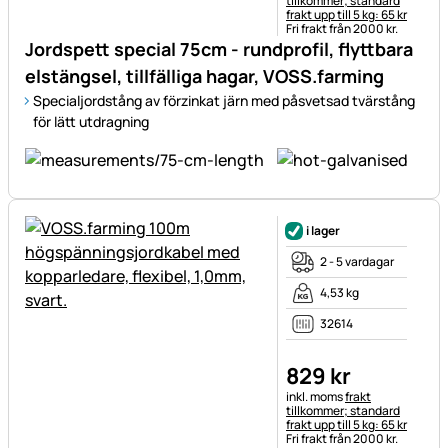
tillkommer; standard
frakt upp till 5 kg: 65 kr
Fri frakt från 2000 kr.
Jordspett special 75cm - rundprofil, flyttbara
elstängsel, tillfälliga hagar, VOSS.farming
Specialjordstång av förzinkat järn med påsvetsad tvärstång
för lätt utdragning
i lager
2 - 5 vardagar
4,53 kg
32614
829
kr
Skatteinformation:
inkl. moms
frakt
tillkommer; standard
frakt upp till 5 kg: 65 kr
Fri frakt från 2000 kr.