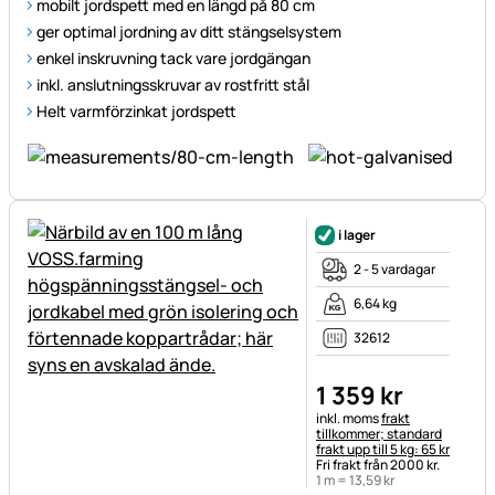
mobilt jordspett med en längd på 80 cm
ger optimal jordning av ditt stängselsystem
enkel inskruvning tack vare jordgängan
inkl. anslutningsskruvar av rostfritt stål
Helt varmförzinkat jordspett
i lager
2 - 5 vardagar
6,64 kg
32612
1 359
kr
Skatteinformation:
inkl. moms
frakt
tillkommer; standard
frakt upp till 5 kg: 65 kr
Fri frakt från 2000 kr.
1 m =
13
,
59
kr