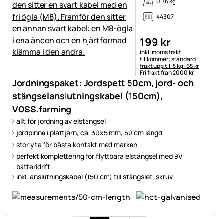
0,76 kg
44307
199
kr
Skatteinformation:
inkl. moms
frakt
tillkommer; standard
frakt upp till 5 kg: 65 kr
Fri frakt från 2000 kr.
Jordningspaket: Jordspett 50cm, jord- och
stängselanslutningskabel (150cm),
VOSS.farming
allt för jordning av elstängsel
jordpinne i plattjärn, ca. 30x5 mm, 50 cm längd
stor yta för bästa kontakt med marken
perfekt komplettering för flyttbara elstängsel med 9V
batteridrift
inkl. anslutningskabel (150 cm) till stängslet, skruv