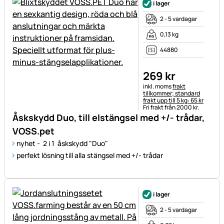
i lager
2 - 5 vardagar
0,13 kg
44880
269
kr
Skatteinformation:
inkl. moms
frakt
tillkommer; standard
frakt upp till 5 kg: 65 kr
Fri frakt från 2000 kr.
Åskskydd Duo, till elstängsel med +/- trådar,
VOSS.pet
nyhet - 2 i 1 åskskydd "Duo"
perfekt lösning till alla stängsel med +/- trådar
i lager
2 - 5 vardagar