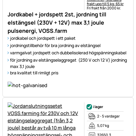
frakt upp till 5 kg: 65 kr
Fri frakt från 2000 kr.
Jordkabel + jordspett 2st, jordning till
elstängsel (230V + 12V) max 3,1 joule
pulsenergi, VOSS.farm
jordkabel och jordspett i ett paket
jordningstillbehör för bra jordning av elstängsel
varmgalvat jordspett och dubbelisolerad högspänningskabel
för jordning av elstängselaggregat (230 V och 12 V) jordning
max 3,1 joule
bra kvalitet till rimligt pris
i lager
2 - 5 vardagar
5,07 kg
32650.3