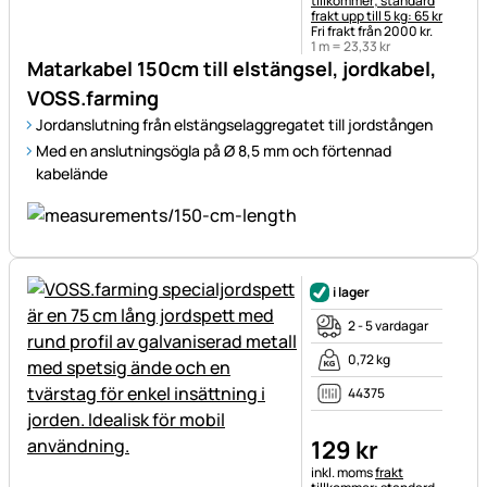
tillkommer; standard
frakt upp till 5 kg: 65 kr
Fri frakt från 2000 kr.
1 m =
23
,
33
kr
Matarkabel 150cm till elstängsel, jordkabel,
VOSS.farming
Jordanslutning från elstängselaggregatet till jordstången
Med en anslutningsögla på Ø 8,5 mm och förtennad
kabelände
i lager
2 - 5 vardagar
0,72 kg
44375
129
kr
Skatteinformation:
inkl. moms
frakt