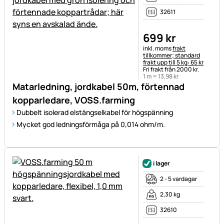
32611
699
kr
Skatteinformation:
inkl. moms
frakt
tillkommer; standard
frakt upp till 5 kg: 65 kr
Fri frakt från 2000 kr.
1 m =
13
,
98
kr
Matarledning, jordkabel 50m, förtennad
kopparledare, VOSS.farming
Dubbelt isolerad elstängselkabel för högspänning
Mycket god ledningsförmåga på 0,014 ohm/m.
i lager
2 - 5 vardagar
2,30 kg
32610