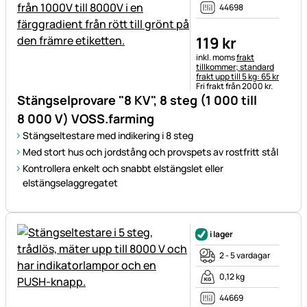
44698
119
kr
Skatteinformation:
inkl. moms
frakt
tillkommer; standard
frakt upp till 5 kg: 65 kr
Fri frakt från 2000 kr.
Stängselprovare "8 KV", 8 steg (1 000 till
8 000 V) VOSS.farming
Stängseltestare med indikering i 8 steg
Med stort hus och jordstång och provspets av rostfritt stål
Kontrollera enkelt och snabbt elstängslet eller
elstängselaggregatet
i lager
2 - 5 vardagar
0,12 kg
44669