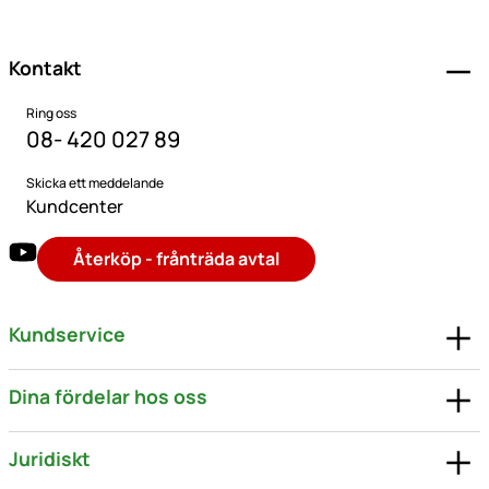
Sidfot
Kontakt
Ring oss
08- 420 027 89
Skicka ett meddelande
Kundcenter
Återköp - frånträda avtal
Kundservice
Dina fördelar hos oss
Juridiskt