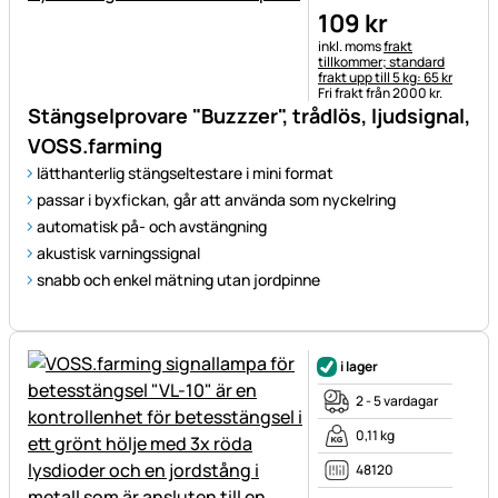
109
kr
Skatteinformation:
inkl. moms
frakt
tillkommer; standard
frakt upp till 5 kg: 65 kr
Fri frakt från 2000 kr.
Stängselprovare "Buzzzer", trådlös, ljudsignal,
VOSS.farming
lätthanterlig stängseltestare i mini format
passar i byxfickan, går att använda som nyckelring
automatisk på- och avstängning
akustisk varningssignal
snabb och enkel mätning utan jordpinne
i lager
2 - 5 vardagar
0,11 kg
48120