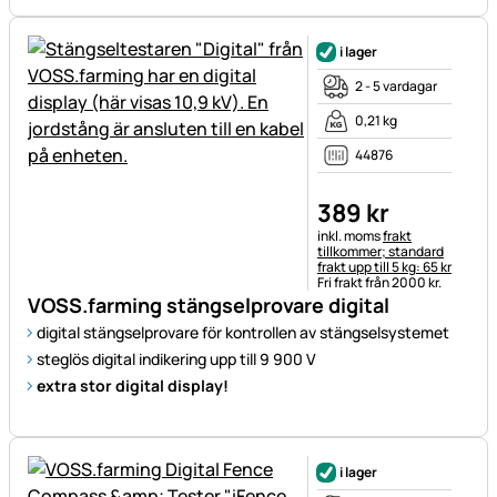
i lager
2 - 5 vardagar
0,21 kg
44876
389
kr
Skatteinformation:
inkl. moms
frakt
tillkommer; standard
frakt upp till 5 kg: 65 kr
Fri frakt från 2000 kr.
VOSS.farming stängselprovare digital
digital stängselprovare för kontrollen av stängselsystemet
steglös digital indikering upp till 9 900 V
extra stor digital display!
i lager