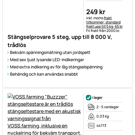
249
kr
Skatteinformation:
inkl. moms
frakt
tillkommer; standard
frakt upp till 5 kg: 65 kr
Fri frakt från 2000 kr.
Stängselprovare 5 steg, upp till 8 000 V,
trådlös
Bekväm spänningsmätning utan jordspett
Med sex ljust lysande LED-indikeringar
Med extra indikering av för låg stängselspänning
Behändig och kan användas snabbt
i lager
2 - 5 vardagar
0,03 kg
44773