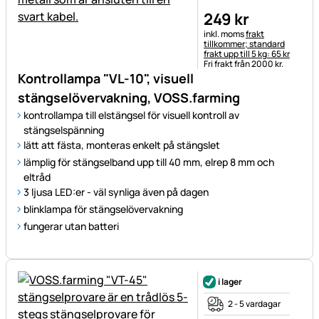
249
kr
Skatteinformation:
inkl. moms
frakt
tillkommer; standard
frakt upp till 5 kg: 65 kr
Fri frakt från 2000 kr.
Kontrollampa "VL-10", visuell
stängselövervakning, VOSS.farming
kontrollampa till elstängsel för visuell kontroll av
stängselspänning
lätt att fästa, monteras enkelt på stängslet
lämplig för stängselband upp till 40 mm, elrep 8 mm och
eltråd
3 ljusa LED:er - väl synliga även på dagen
blinklampa för stängselövervakning
fungerar utan batteri
i lager
2 - 5 vardagar