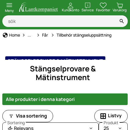
öppna
Kundkonto
Service
Favoriter
Varukorg
Meny
Djurart
Home
...
Får
Tillbehör stängseluppsättning
STÄNGSELPROVARE & MÄTINSTRUMENT
Stängselprovare &
Mätinstrument
Alle produkter i denna kategori
Listvy
Visa sortering
Sortering
Produkt
Relevans
25