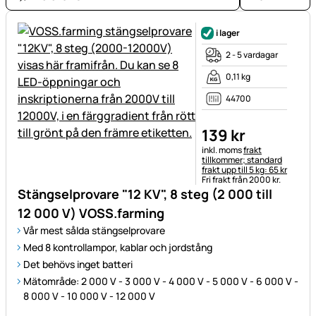
i lager
2 - 5 vardagar
0,11 kg
44700
139
kr
Skatteinformation:
inkl. moms
frakt
tillkommer; standard
frakt upp till 5 kg: 65 kr
Fri frakt från 2000 kr.
Stängselprovare "12 KV", 8 steg (2 000 till
12 000 V) VOSS.farming
Vår mest sålda stängselprovare
Med 8 kontrollampor, kablar och jordstång
Det behövs inget batteri
Mätområde: 2 000 V - 3 000 V - 4 000 V - 5 000 V - 6 000 V -
8 000 V - 10 000 V - 12 000 V