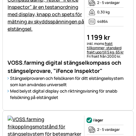
2 - 5 vardagar
0,30 kg
44864
1 199
kr
Skatteinformation:
inkl. moms
frakt
tillkommer; standard
frakt upp till 5 kg: 65 kr
Fri frakt från 2000 kr.
VOSS.farming digital stängselkompass och
stängselprovare, "iFence Inspektor"
Stängselprovaren och felsökaren för ditt elstängselsystem
som kan användas universellt
Med belyst digital display och riktningsvisning för snabb
felsökning på elstängslet
i lager
2 - 5 vardagar