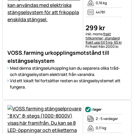
0,16 kg
44781
299
kr
Skatteinformation:
inkl. moms
frakt
tillkommer; standard
frakt upp till 5 kg: 65 kr
Fri frakt från 2000 kr.
VOSS.farming urkopplingsmotstånd till
elstängselsystem
Med denna stängselurkoppling kan du separera olika tråd-
och stängselsystem elektriskt från varandra.
Vid ett lokalt fel fortsätter resten av stängselsystemet att
fungera.
i lager
2 - 5 vardagar
0,11 kg