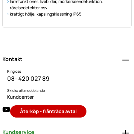
larmfunktioner, livebilder, mörkerseendefunktion,
rörelsedetektor osv
kraftigt hölje, kapslingsklassning IP65
Sidfot
Kontakt
Ring oss
08- 420 027 89
Skicka ett meddelande
Kundcenter
Återköp - frånträda avtal
Kundservice