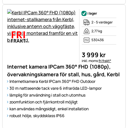
i lager
2 - 5 vardagar
2,77 kg
530436
3 999
kr
Skatteinformation:
inkl. moms
fri frakt*
Internet kamera IPCam 360° FHD (1080p),
övervakningskamera för stall, hus, gård, Kerbl
Internetkamera Kerbl IPCam 360° FHD Outdoor
30 m nattseende tack vare 6 infraröda LED-lampor
lämplig för användning i stall och utomhus
zoomfunktion och fjärrkontroll möjligt
kan användas mångsidigt, enkel installation
robust hölje, skyddsklass IP66