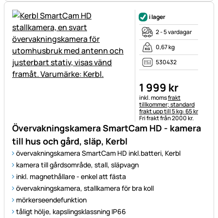
i lager
2 - 5 vardagar
0,67 kg
530432
1 999
kr
Skatteinformation:
inkl. moms
frakt
tillkommer; standard
frakt upp till 5 kg: 65 kr
Fri frakt från 2000 kr.
Övervakningskamera SmartCam HD - kamera
till hus och gård, släp, Kerbl
övervakningskamera SmartCam HD inkl.batteri, Kerbl
kamera till gårdsområde, stall, släpvagn
inkl. magnethållare - enkel att fästa
övervakningskamera, stallkamera för bra koll
mörkerseendefunktion
tåligt hölje, kapslingsklassning IP66