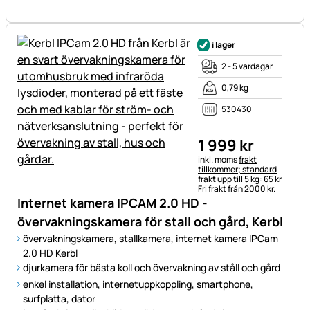
i lager
2 - 5 vardagar
0,79 kg
530430
1 999
kr
Skatteinformation:
inkl. moms
frakt
tillkommer; standard
frakt upp till 5 kg: 65 kr
Fri frakt från 2000 kr.
Internet kamera IPCAM 2.0 HD -
övervakningskamera för stall och gård, Kerbl
övervakningskamera, stallkamera, internet kamera IPCam
2.0 HD Kerbl
djurkamera för bästa koll och övervakning av ståll och gård
enkel installation, internetuppkoppling, smartphone,
surfplatta, dator