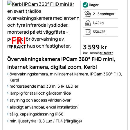
i lager
2 - 5 vardagar
1,42 kg
530435
3 599
kr
Skatteinformation:
inkl. moms
fri frakt*
Övervakningskamera IPCam 360° FHD mini,
internet kamera, digital zoom, Kerbl
övervakningskamera, mini internet kamera, IPCam 360° FHD,
Kerbl
mörkerseende max 30 m, 6 IR-LED:er
lämplig för stall och gårdsområde
styrning och access världen över
allsidigt användbar, enkel installation
tålig, kapslingsklassning IP66
min. ljusstyrka: 0,8 Lux / F1.4 (färgläge)