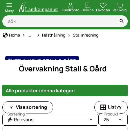
öppna
Kundkonto
Service
Favoriter
Varukorg
Meny
Djurhållning, Utfodring & Vård
Home
...
Hästhållning
Stallinredning
ÖVERVAKNING STALL & GÅRD
Övervakning Stall & Gård
Alle produkter i denna kategori
Listvy
Visa sortering
Sortering
Produkt
Relevans
25