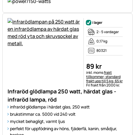
i lager
2 - 5 vardagar
0,17 kg
80321
89
kr
Skatteinformation:
inkl. moms
frakt
tillkommer; standard
frakt upp till 5 kg: 65 kr
Fri frakt från 2000 kr.
Infraröd glödlampa 250 watt, härdat glas -
infraröd lampa, röd
infraröd glödlampa i härdat glas, 250 watt
brukstimmar ca. 5000 vid 240 volt
mycket behagligt, varmt ljus
perfekt för uppfödning av höns, fjäderfä, kanin, smådjur,
boskap