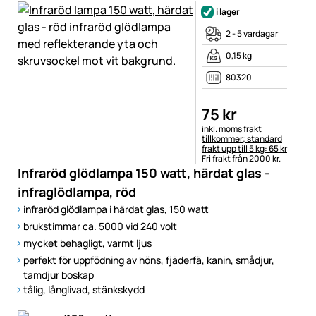
i lager
2 - 5 vardagar
0,15 kg
80320
75
kr
Skatteinformation:
inkl. moms
frakt
tillkommer; standard
frakt upp till 5 kg: 65 kr
Fri frakt från 2000 kr.
Infraröd glödlampa 150 watt, härdat glas -
infraglödlampa, röd
infraröd glödlampa i härdat glas, 150 watt
brukstimmar ca. 5000 vid 240 volt
mycket behagligt, varmt ljus
perfekt för uppfödning av höns, fjäderfä, kanin, smådjur,
tamdjur boskap
tålig, långlivad, stänkskydd