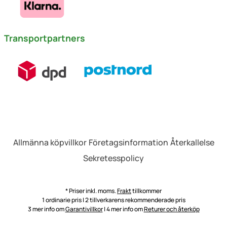
Transportpartners
Allmänna köpvillkor
Företagsinformation
Återkallelse
Sekretesspolicy
* Priser inkl. moms.
Frakt
tillkommer
1 ordinarie pris | 2 tillverkarens rekommenderade pris
3 mer info om
Garantivillkor
| 4 mer info om
Returer och återköp