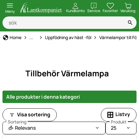
öppna
Kundkonto
Service
Favoriter
Varukorg
Meny
Hästhållning
Home
...
Uppfödning av häst -föl
Värmelampor till Föl
Tillbehör Värmelampa
Alle produkter i denna kategori
Listvy
Visa sortering
Sortering
Produkt
Relevans
25