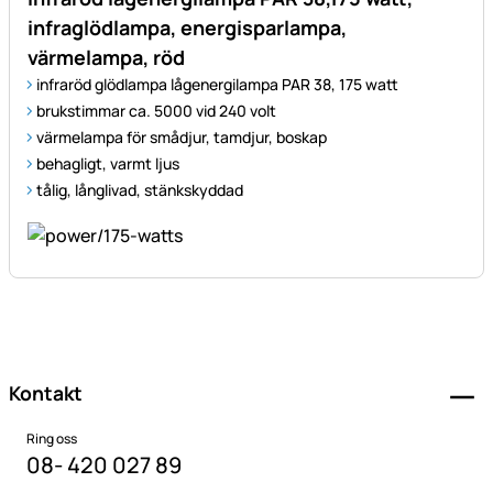
infraglödlampa, energisparlampa,
värmelampa, röd
infraröd glödlampa lågenergilampa PAR 38, 175 watt
brukstimmar ca. 5000 vid 240 volt
värmelampa för smådjur, tamdjur, boskap
behagligt, varmt ljus
tålig, långlivad, stänkskyddad
Sidfot
Kontakt
Ring oss
08- 420 027 89