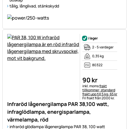
tålig, långlivad, stänkskydd
i lager
2 - 5 vardagar
0,35 kg
80322
90
kr
Skatteinformation:
inkl. moms
frakt
tillkommer; standard
frakt upp till 5 kg: 65 kr
Fri frakt från 2000 kr.
Infraröd lågenergilampa PAR 38,100 watt,
infraglödlampa, energisparlampa,
värmelampa, röd
infraröd glödlampa lågenergilampa PAR 38, 100 watt