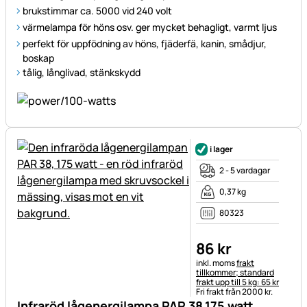
brukstimmar ca. 5000 vid 240 volt
värmelampa för höns osv. ger mycket behagligt, varmt ljus
perfekt för uppfödning av höns, fjäderfä, kanin, smådjur,
boskap
tålig, långlivad, stänkskydd
i lager
2 - 5 vardagar
0,37 kg
80323
86
kr
Skatteinformation:
inkl. moms
frakt
tillkommer; standard
frakt upp till 5 kg: 65 kr
Fri frakt från 2000 kr.
Infraröd lågenergilampa PAR 38,175 watt,