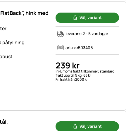
"FlatBack", hink med
Välj variant
ter
leverans:
2 - 5 vardagar
d påfyllning
art.nr.:
503406
robust
239
kr
Skatteinformation:
inkl. moms
frakt tillkommer; standard
frakt upp till 5 kg: 65 kr
Fri frakt från 2000 kr.
tål,
Välj variant