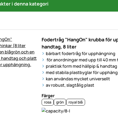
ukter i denna kategori
Fodertråg "HangOn" krubba för 
handtag, 8 liter
bärbart fodertråg för upphängning
för anordningar med upp till 40 mm 
praktisk form med hällpip & handtag
med stabila plastbyglar för upphän
kan användas mycket universellt
av robust, slagtålig plast
Färger
rosa
grön
royal blå