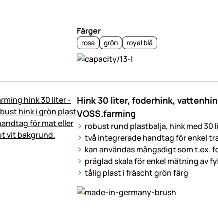
Färger
rosa
grön
royal blå
Hink 30 liter, foderhink, vattenhin
VOSS.farming
robust rund plastbalja, hink med 30 l
två integrerade handtag för enkel t
kan användas mångsdigt som t.ex. fo
präglad skala för enkel mätning av 
tålig plast i fräscht grön färg