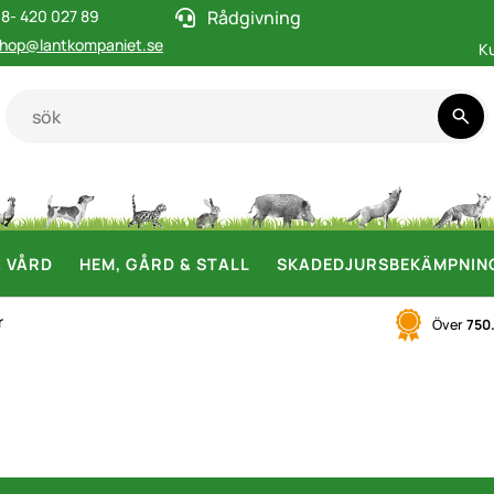
8- 420 027 89
Rådgivning
hop@lantkompaniet.se
K
& VÅRD
HEM, GÅRD & STALL
SKADEDJURSBEKÄMPNIN
r
Över
750