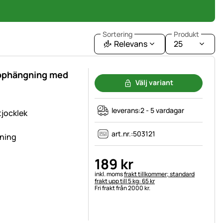
Sortering
Produkt
Relevans
25
upphängning med
Välj variant
leverans:
2 - 5 vardagar
tjocklek
art.nr.:
503121
gning
189
kr
Skatteinformation:
inkl. moms
frakt tillkommer; standard
frakt upp till 5 kg: 65 kr
Fri frakt från 2000 kr.