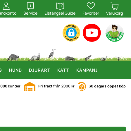
öppna
öppna
undkonto
Service
Elstängsel Guide
Favoriter
Varukorg
G
HUND
DJURART
KATT
KAMPANJ
.000
kunder
Fri frakt
från 2000 kr
30 dagars öppet köp