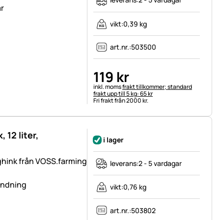
ar
vikt:
0,39 kg
art.nr.:
503500
119
kr
Skatteinformation:
inkl. moms
frakt tillkommer; standard
frakt upp till 5 kg: 65 kr
Fri frakt från 2000 kr.
 12 liter,
i lager
gghink från VOSS.farming
leverans:
2 - 5 vardagar
vändning
vikt:
0,76 kg
art.nr.:
503802