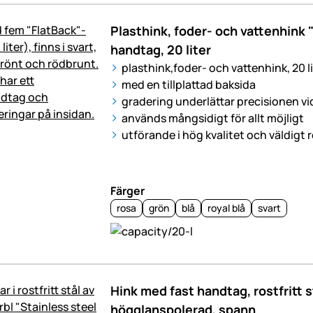
Plasthink, foder- och vattenhink 
handtag, 20 liter
plasthink,foder- och vattenhink, 20 li
med en tillplattad baksida
gradering underlättar precisionen vi
används mångsidigt för allt möjligt
utförande i hög kvalitet och väldigt 
Färger
rosa
grön
blå
royal blå
svart
Hink med fast handtag, rostfritt s
högglanspolerad, spann