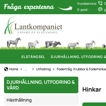
Kundservice:
0
E-post:
s
ELSTÄNGSEL
DJURHÅLLNING, UTFODRING 
Hästhållning
Home
...
Utfodring
Fodertråg, Krubbor & Foderhinka
DJURHÅLLNING, UTFODRING &
VÅRD
Hinkar
Hästhållning