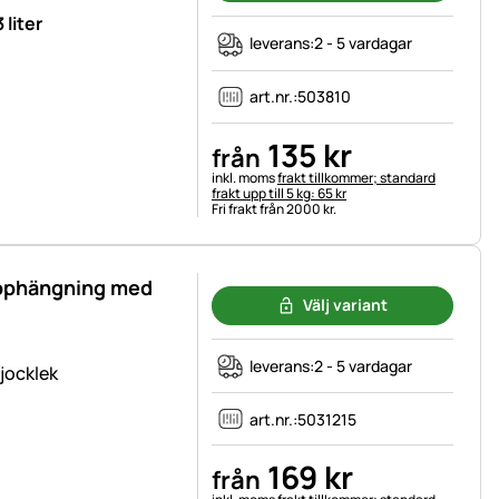
 liter
leverans:
2 - 5 vardagar
art.nr.:
503810
135
kr
från
Skatteinformation:
inkl. moms
frakt tillkommer; standard
frakt upp till 5 kg: 65 kr
Fri frakt från 2000 kr.
upphängning med
Välj variant
leverans:
2 - 5 vardagar
jocklek
art.nr.:
5031215
169
kr
från
Skatteinformation: