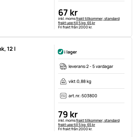
67
kr
Skatteinformation:
inkl. moms
frakt tillkommer; standard
frakt upp till 5 kg: 65 kr
Fri frakt från 2000 kr.
k, 12 l
i lager
leverans:
2 - 5 vardagar
vikt:
0,88 kg
art.nr.:
503800
79
kr
Skatteinformation:
inkl. moms
frakt tillkommer; standard
frakt upp till 5 kg: 65 kr
Fri frakt från 2000 kr.