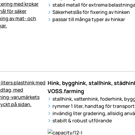
stabil metall för extrema belastning
Säkerhetslås för fixering av hinken
passar till många typer av hinkar
Hink, bygghink, stallhink, städhink,
VOSS.farming
stallhink, vattenhink, foderhink, by
rymmer 1 liter, handtag för transport
invändig liter gradering, allsidig an
stabilt & robust utförande