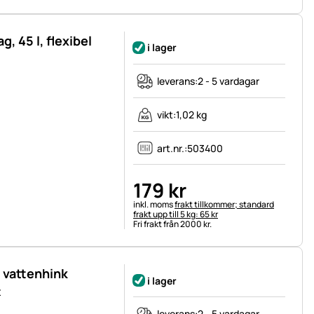
, 45 l, flexibel
i lager
leverans:
2 - 5 vardagar
vikt:
1,02 kg
art.nr.:
503400
179
kr
Skatteinformation:
inkl. moms
frakt tillkommer; standard
frakt upp till 5 kg: 65 kr
Fri frakt från 2000 kr.
 vattenhink
i lager
t
leverans:
2 - 5 vardagar