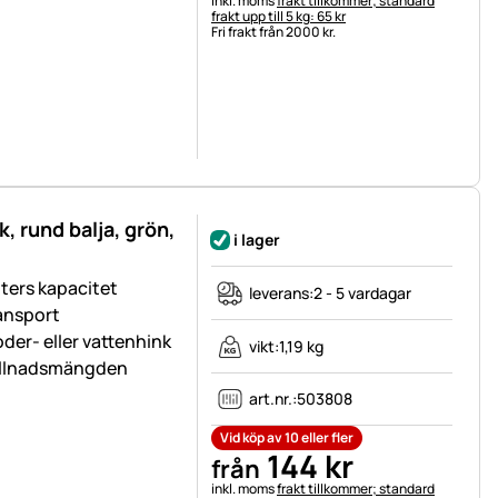
inkl. moms
frakt tillkommer; standard
frakt upp till 5 kg: 65 kr
Fri frakt från 2000 kr.
k, rund balja, grön,
i lager
iters kapacitet
leverans:
2 - 5 vardagar
ransport
der- eller vattenhink
vikt:
1,19 kg
fyllnadsmängden
art.nr.:
503808
Vid köp av 10 eller fler
144
kr
från
Skatteinformation:
inkl. moms
frakt tillkommer; standard