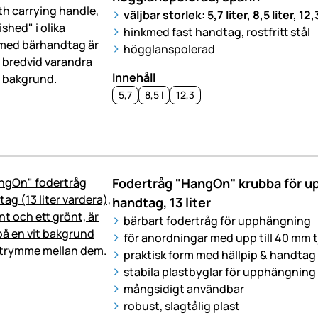
väljbar storlek: 5,7 liter, 8,5 liter, 12,3
hinkmed fast handtag, rostfritt stål
högglanspolerad
Innehåll
5,7
8,5 l
12,3
Fodertråg "HangOn" krubba för 
handtag, 13 liter
bärbart fodertråg för upphängning
för anordningar med upp till 40 mm t
praktisk form med hällpip & handtag
stabila plastbyglar för upphängning
mångsidigt användbar
robust, slagtålig plast