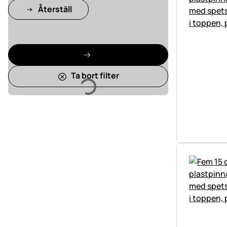
Återställ
Laddar
Ta bort filter