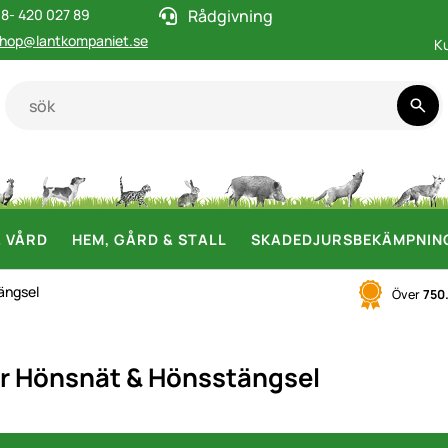
8- 420 027 89
Rådgivning
hop@lantkompaniet.se
K
& VÅRD
HEM, GÅRD & STALL
SKADEDJURSBEKÄMPNIN
ängsel
Över
750
ör Hönsnät & Hönsstängsel