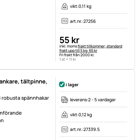
vikt:
0,11 kg
art.nr.:
27256
55
kr
Skatteinformation:
inkl. moms
frakt tillkommer; standard
frakt upp till 5 kg: 65 kr
Fri frakt från 2000 kr.
1 st =
11
kr
ankare, tältpinne,
i lager
 robusta spännhakar
leverans:
2 - 5 vardagar
römförande
vikt:
0,12 kg
an
art.nr.:
27339.5