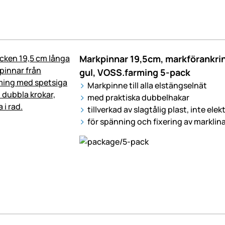
Markpinnar 19,5cm, markförankri
gul, VOSS.farming 5-pack
Markpinne till alla elstängselnät
med praktiska dubbelhakar
tillverkad av slagtålig plast, inte ele
för spänning och fixering av marklin