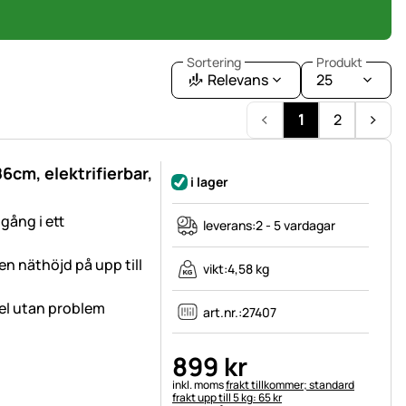
Sortering
Produkt
Relevans
25
1
2
86cm, elektrifierbar,
i lager
ång i ett
leverans:
2 - 5 vardagar
en näthöjd på upp till
vikt:
4,58 kg
sel utan problem
art.nr.:
27407
899
kr
Skatteinformation:
inkl. moms
frakt tillkommer; standard
frakt upp till 5 kg: 65 kr