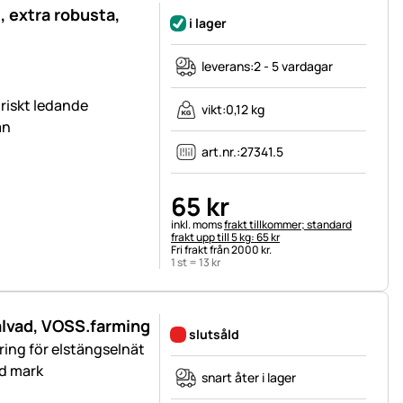
 extra robusta,
i lager
leverans:
2 - 5 vardagar
ktriskt ledande
vikt:
0,12 kg
an
art.nr.:
27341.5
65
kr
Skatteinformation:
inkl. moms
frakt tillkommer; standard
frakt upp till 5 kg: 65 kr
Fri frakt från 2000 kr.
1 st =
13
kr
alvad, VOSS.farming
slutsåld
ing för elstängselnät
rd mark
snart åter i lager