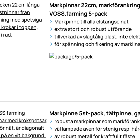
Markpinnar 22cm, markförankring,
VOSS.farming 5-pack
Markpinne till alla elstängselnät
extra stort och robust utförande
tillverkad av slagtålig plast, inte ele
för spänning och fixering av marklin
Markpinne 5st-pack, tältpinne, g
robusta markpinnar som markförankr
väl lämpade även för stenig resp. hå
av robust metall för kraftfullt fäste