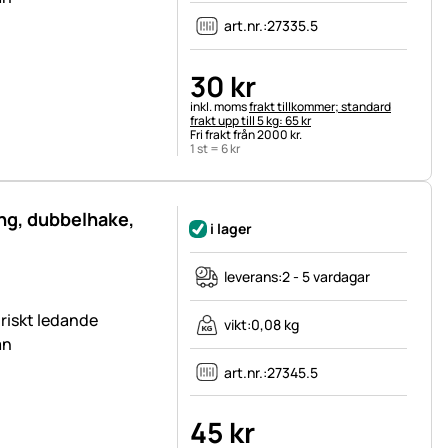
art.nr.:
27335.5
30
kr
Skatteinformation:
inkl. moms
frakt tillkommer; standard
frakt upp till 5 kg: 65 kr
Fri frakt från 2000 kr.
1 st =
6
kr
ng, dubbelhake,
i lager
leverans:
2 - 5 vardagar
ktriskt ledande
vikt:
0,08 kg
an
art.nr.:
27345.5
45
kr