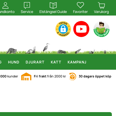
öppna
öppna
undkonto
Service
Elstängsel Guide
Favoriter
Varukorg
G
HUND
DJURART
KATT
KAMPANJ
.000
kunder
Fri frakt
från 2000 kr
30 dagars öppet köp