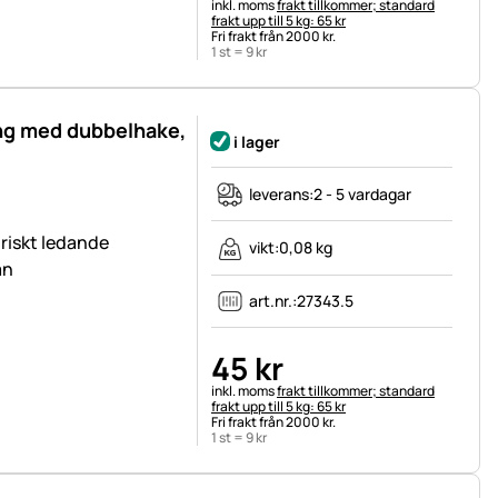
Skatteinformation:
inkl. moms
frakt tillkommer; standard
frakt upp till 5 kg: 65 kr
Fri frakt från 2000 kr.
1 st =
9
kr
ng med dubbelhake,
i lager
leverans:
2 - 5 vardagar
ktriskt ledande
vikt:
0,08 kg
an
art.nr.:
27343.5
45
kr
Skatteinformation:
inkl. moms
frakt tillkommer; standard
frakt upp till 5 kg: 65 kr
Fri frakt från 2000 kr.
1 st =
9
kr