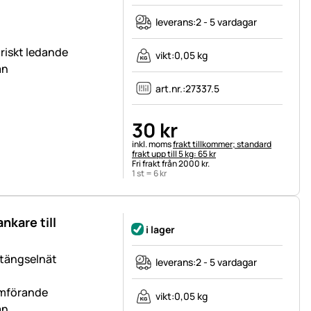
leverans:
2 - 5 vardagar
ktriskt ledande
vikt:
0,05 kg
an
art.nr.:
27337.5
30
kr
Skatteinformation:
inkl. moms
frakt tillkommer; standard
frakt upp till 5 kg: 65 kr
Fri frakt från 2000 kr.
1 st =
6
kr
nkare till
i lager
stängselnät
leverans:
2 - 5 vardagar
römförande
vikt:
0,05 kg
an