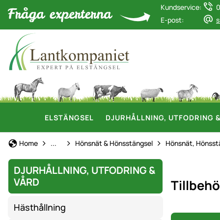
Kundservice:
0
E-post:
s
ELSTÄNGSEL
DJURHÅLLNING, UTFODRING 
Hönshållning
Home
...
Hönsnät & Hönsstängsel
Hönsnät, Hönsst
DJURHÅLLNING, UTFODRING &
VÅRD
Tillbeh
Hästhållning