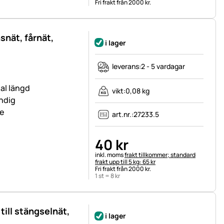
Fri frakt från 2000 kr.
snät, fårnät,
i lager
leverans:
2 - 5 vardagar
al längd
vikt:
0,08 kg
ndig
e
art.nr.:
27233.5
40
kr
Skatteinformation:
inkl. moms
frakt tillkommer; standard
frakt upp till 5 kg: 65 kr
Fri frakt från 2000 kr.
1 st =
8
kr
ill stängselnät,
i lager