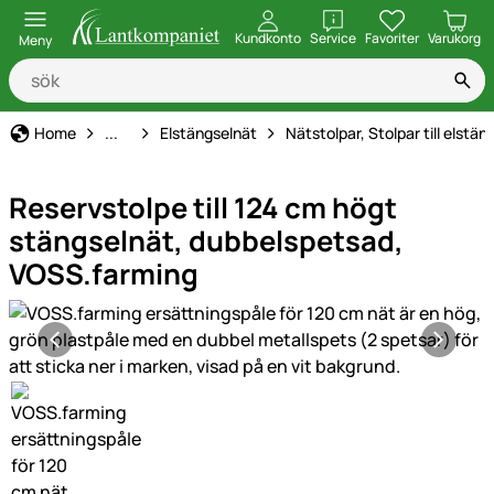
öppna
Kundkonto
Service
Favoriter
Varukorg
Meny
Elstängsel
Home
...
Elstängselnät
Nätstolpar, Stolpar till elstän
Reservstolpe till 124 cm högt
stängselnät, dubbelspetsad,
VOSS.farming
Produktgaleri