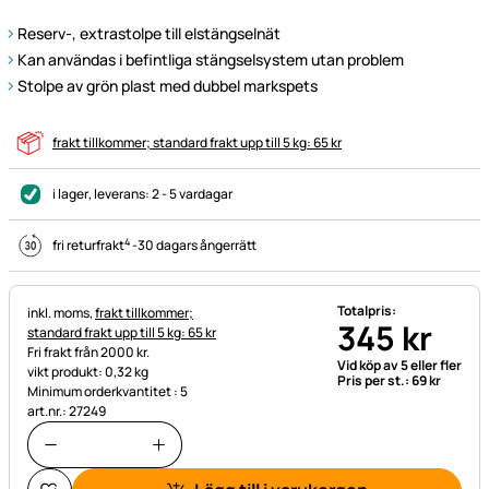
Reserv-, extrastolpe till elstängselnät
Kan användas i befintliga stängselsystem utan problem
Stolpe av grön plast med dubbel markspets
frakt tillkommer; standard frakt upp till 5 kg: 65 kr
i lager
, leverans:
2 - 5 vardagar
4
fri returfrakt
-
30 dagars ångerrätt
Totalpris:
Skatteinformation:
inkl. moms,
frakt tillkommer;
345
kr
standard frakt upp till 5 kg: 65 kr
Fri frakt från 2000 kr.
Vid köp av 5 eller fler
vikt produkt: 0,32 kg
Pris per st.:
69
kr
Minimum orderkvantitet : 5
art.nr.: 27249