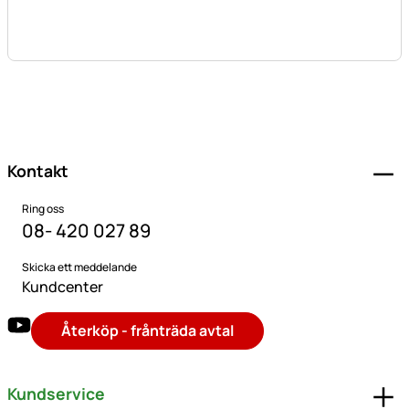
Sidfot
Kontakt
Ring oss
08- 420 027 89
Skicka ett meddelande
Kundcenter
Återköp - frånträda avtal
Kundservice