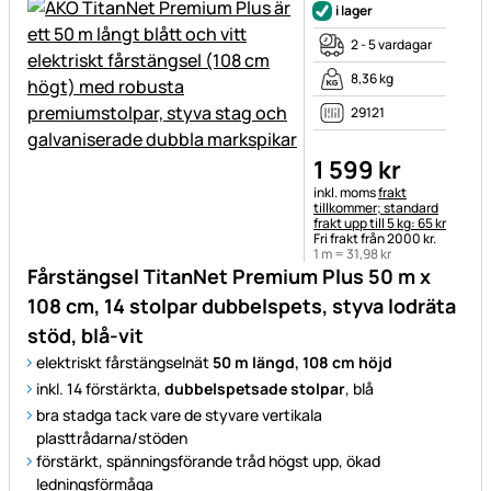
i lager
2 - 5 vardagar
8,36 kg
29121
1 599
kr
Skatteinformation:
inkl. moms
frakt
tillkommer; standard
frakt upp till 5 kg: 65 kr
Fri frakt från 2000 kr.
1 m =
31
,
98
kr
Fårstängsel TitanNet Premium Plus 50 m x
108 cm, 14 stolpar dubbelspets, styva lodräta
stöd, blå-vit
elektriskt fårstängselnät
50 m längd, 108 cm höjd
inkl. 14 förstärkta,
dubbelspetsade stolpar
, blå
bra stadga tack vare de styvare vertikala
plasttrådarna/stöden
förstärkt, spänningsförande tråd högst upp, ökad
ledningsförmåga