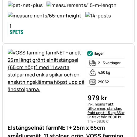
i lager
2 - 5 vardagar
4,50 kg
29062
979
kr
Skatteinformation:
inkl. moms
frakt
tillkommer; standard
frakt upp till 5 kg: 65 kr
Fri frakt från 2000 kr.
1 m =
39
,
16
kr
Elstängselnät farmNET+ 25m x 65cm
smådjursnät, 11 stolpar, grön, VOSS.farming