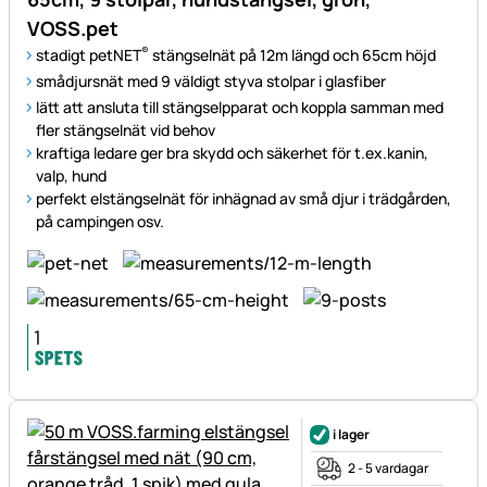
VOSS.pet
®
stadigt petNET
stängselnät på 12m längd och 65cm höjd
smådjursnät med 9 väldigt styva stolpar i glasfiber
lätt att ansluta till stängselpparat och koppla samman med
fler stängselnät vid behov
kraftiga ledare ger bra skydd och säkerhet för t.ex.kanin,
valp, hund
perfekt elstängselnät för inhägnad av små djur i trädgården,
på campingen osv.
i lager
2 - 5 vardagar