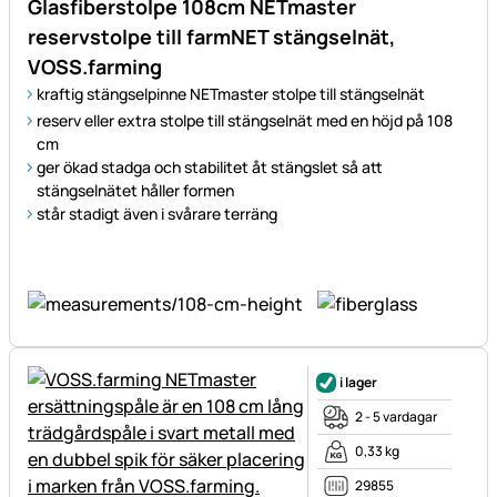
Glasfiberstolpe 108cm NETmaster
reservstolpe till farmNET stängselnät,
VOSS.farming
kraftig stängselpinne NETmaster stolpe till stängselnät
reserv eller extra stolpe till stängselnät med en höjd på 108
cm
ger ökad stadga och stabilitet åt stängslet så att
stängselnätet håller formen
står stadigt även i svårare terräng
i lager
2 - 5 vardagar
0,33 kg
29855