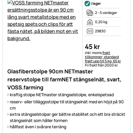
i lager
2 - 5 vardagar
0,20 kg
29830
45
kr
Skatteinformation:
inkl. moms
frakt
tillkommer; standard
frakt upp till 5 kg: 65 kr
Fri frakt från 2000 kr.
Glasfiberstolpe 90cm NETmaster
reservstolpe till farmNET stängselnät, svart,
VOSS.farming
kraftig stolpe NETmaster stängselstolpe, enkelspetsad
reserv- eller tilläggsstolpe till stängselnät med en höjd på 90
cm
extra stängselstolpar ger bättre stabilitet och ett bra sträckt
stängselnät som håller formen
hållfast även i svårare terräng