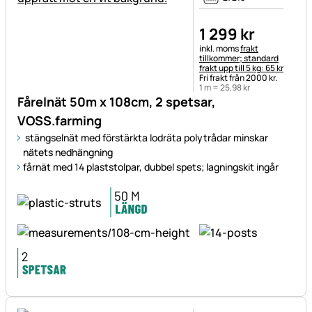
1 299
kr
Skatteinformation:
inkl. moms
frakt
tillkommer; standard
frakt upp till 5 kg: 65 kr
Fri frakt från 2000 kr.
1 m =
25
,
98
kr
Fårelnät 50m x 108cm, 2 spetsar,
VOSS.farming
stängselnät med förstärkta lodräta polytrådar minskar
nätets nedhängning
fårnät med 14 plaststolpar, dubbel spets; lagningskit ingår