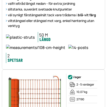
valfri eltråd längst nedan - för extra jordning
slitstarka, suveränt svetsade knutpunkter
väl synligt fårstängselnät tack vare trådarna i
blå-vit färg
viltstängsel eller stängsel mot varg, enkel hantering utan
verktyg
i lager
2 - 5 vardagar
10,07 kg
27190