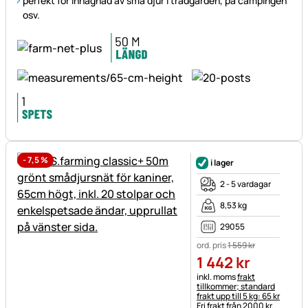
perfekt för inhägnad av små djur i trädgården, på campingen
osv.
-
7,5
%
i lager
2 - 5 vardagar
8,53 kg
29055
ord. pris
1 559
kr
1 442
kr
Skatteinformation:
inkl. moms
frakt
tillkommer; standard
frakt upp till 5 kg: 65 kr
Fri frakt från 2000 kr.