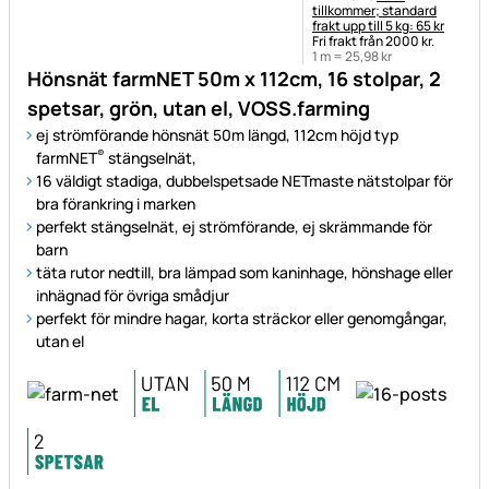
tillkommer; standard
frakt upp till 5 kg: 65 kr
Fri frakt från 2000 kr.
1 m =
25
,
98
kr
Hönsnät farmNET 50m x 112cm, 16 stolpar, 2
spetsar, grön, utan el, VOSS.farming
ej strömförande hönsnät 50m längd, 112cm höjd typ
®
farmNET
stängselnät,
16 väldigt stadiga, dubbelspetsade NETmaste nätstolpar för
bra förankring i marken
perfekt stängselnät, ej strömförande, ej skrämmande för
barn
täta rutor nedtill, bra lämpad som kaninhage, hönshage eller
inhägnad för övriga smådjur
perfekt för mindre hagar, korta sträckor eller genomgångar,
utan el