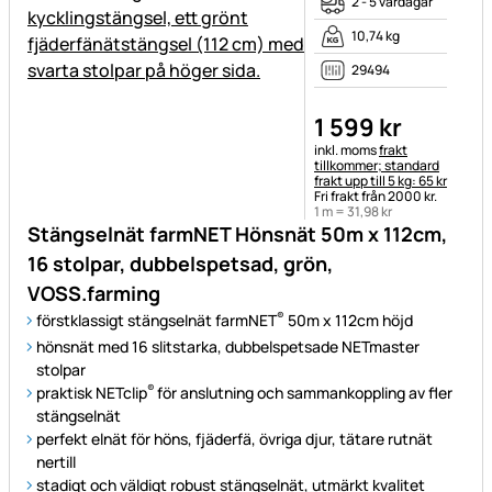
2 - 5 vardagar
10,74 kg
29494
1 599
kr
Skatteinformation:
inkl. moms
frakt
tillkommer; standard
frakt upp till 5 kg: 65 kr
Fri frakt från 2000 kr.
1 m =
31
,
98
kr
Stängselnät farmNET Hönsnät 50m x 112cm,
16 stolpar, dubbelspetsad, grön,
VOSS.farming
®
förstklassigt stängselnät farmNET
50m x 112cm höjd
hönsnät med 16 slitstarka, dubbelspetsade NETmaster
stolpar
®
praktisk NETclip
för anslutning och sammankoppling av fler
stängselnät
perfekt elnät för höns, fjäderfä, övriga djur, tätare rutnät
nertill
stadigt och väldigt robust stängselnät, utmärkt kvalitet