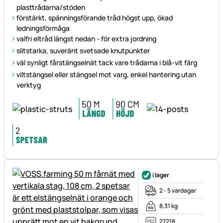
plasttrådarna/stöden
förstärkt, spänningsförande tråd högst upp, ökad
ledningsförmåga
valfri eltråd längst nedan - för extra jordning
slitstarka, suveränt svetsade knutpunkter
väl synligt fårstängselnät tack vare trådarna i blå-vit färg
viltstängsel eller stängsel mot varg, enkel hantering utan
verktyg
i lager
2 - 5 vardagar
8,31 kg
27218