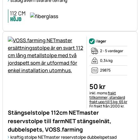
stadig även i svårare terräng
i lager
2 - 5 vardagar
0,34 kg
29875
50
kr
Skatteinformation:
inkl. moms
frakt
tillkommer; standard
frakt upp till 5 kg: 65 kr
Fri frakt från 2000 kr.
Stängselstolpe 112cm NETmaster
reservstolpe till farmNET stängselnät,
dubbelspets, VOSS.farming
kraftig stolpe NETmaster reservstolpe dubbelspetsad