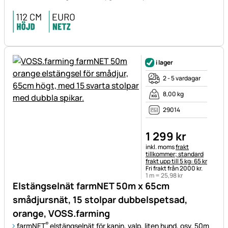
i lager
2 - 5 vardagar
8,00 kg
29014
1 299
kr
Skatteinformation:
inkl. moms
frakt
tillkommer; standard
frakt upp till 5 kg: 65 kr
Fri frakt från 2000 kr.
1 m =
25
,
98
kr
Elstängselnät farmNET 50m x 65cm
smådjursnät, 15 stolpar dubbelspetsad,
orange, VOSS.farming
®
farmNET
elstängselnät för kanin, valp, liten hund, osv. 50m