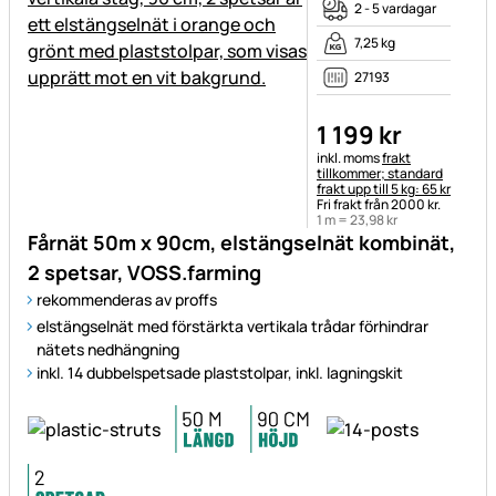
2 - 5 vardagar
7,25 kg
27193
1 199
kr
Skatteinformation:
inkl. moms
frakt
tillkommer; standard
frakt upp till 5 kg: 65 kr
Fri frakt från 2000 kr.
1 m =
23
,
98
kr
Fårnät 50m x 90cm, elstängselnät kombinät,
2 spetsar, VOSS.farming
rekommenderas av proffs
elstängselnät med förstärkta vertikala trådar förhindrar
nätets nedhängning
inkl. 14 dubbelspetsade plaststolpar, inkl. lagningskit