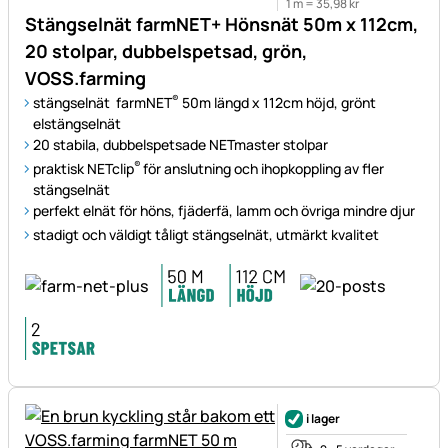
1 m =
35
,
98
kr
Stängselnät farmNET+ Hönsnät 50m x 112cm,
20 stolpar, dubbelspetsad, grön,
VOSS.farming
®
stängselnät farmNET
50m längd x 112cm höjd, grönt
elstängselnät
20 stabila, dubbelspetsade NETmaster stolpar
®
praktisk NETclip
för anslutning och ihopkoppling av fler
stängselnät
perfekt elnät för höns, fjäderfä, lamm och övriga mindre djur
stadigt och väldigt tåligt stängselnät, utmärkt kvalitet
i lager