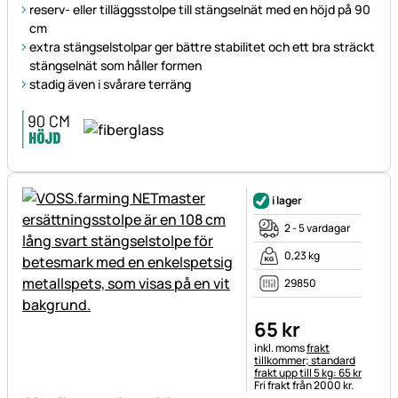
reserv- eller tilläggsstolpe till stängselnät med en höjd på 90
cm
extra stängselstolpar ger bättre stabilitet och ett bra sträckt
stängselnät som håller formen
stadig även i svårare terräng
i lager
2 - 5 vardagar
0,23 kg
29850
65
kr
Skatteinformation:
inkl. moms
frakt
tillkommer; standard
frakt upp till 5 kg: 65 kr
Fri frakt från 2000 kr.