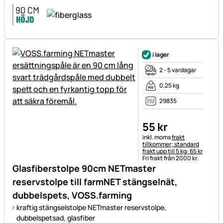
i lager
2 - 5 vardagar
0,25 kg
29835
55
kr
Skatteinformation:
inkl. moms
frakt
tillkommer; standard
frakt upp till 5 kg: 65 kr
Fri frakt från 2000 kr.
Glasfiberstolpe 90cm NETmaster
reservstolpe till farmNET stängselnät,
dubbelspets, VOSS.farming
kraftig stängselstolpe NETmaster reservstolpe,
dubbelspetsad, glasfiber