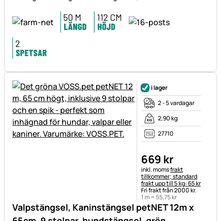
i lager
2 - 5 vardagar
2,90 kg
27710
669
kr
Skatteinformation:
inkl. moms
frakt
tillkommer; standard
frakt upp till 5 kg: 65 kr
Fri frakt från 2000 kr.
1 m =
55
,
75
kr
Valpstängsel, Kaninstängsel petNET 12m x
65cm, 9 stolpar, hundstängsel, grön,