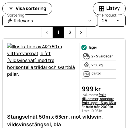
Listvy
Visa sortering
Sortering
Produkt
Relevans
25
1
2
i lager
2 - 5 vardagar
2,58 kg
27239
999
kr
Skatteinformation:
inkl. moms
frakt
tillkommer; standard
frakt upp till 5 kg: 65 kr
Fri frakt från 2000 kr.
1 m =
19
,
98
kr
Stängselnät 50m x 63cm, mot vildsvin,
vildsvinsstängsel, blå