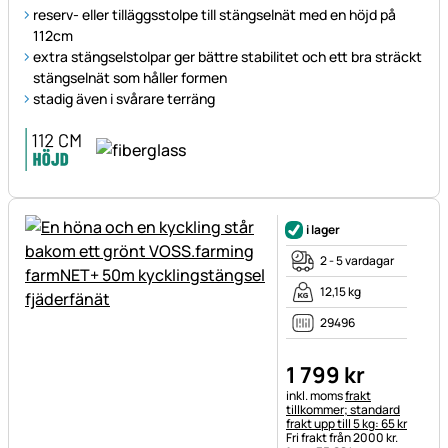
reserv- eller tilläggsstolpe till stängselnät med en höjd på
112cm
extra stängselstolpar ger bättre stabilitet och ett bra sträckt
stängselnät som håller formen
stadig även i svårare terräng
i lager
2 - 5 vardagar
12,15 kg
29496
1 799
kr
Skatteinformation:
inkl. moms
frakt
tillkommer; standard
frakt upp till 5 kg: 65 kr
Fri frakt från 2000 kr.