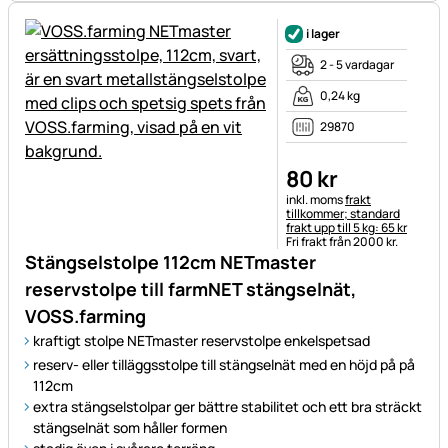
i lager
2 - 5 vardagar
0,24 kg
29870
80
kr
Skatteinformation:
inkl. moms
frakt
tillkommer; standard
frakt upp till 5 kg: 65 kr
Fri frakt från 2000 kr.
Stängselstolpe 112cm NETmaster
reservstolpe till farmNET stängselnät,
VOSS.farming
kraftigt stolpe NETmaster reservstolpe enkelspetsad
reserv- eller tilläggsstolpe till stängselnät med en höjd på på
112cm
extra stängselstolpar ger bättre stabilitet och ett bra sträckt
stängselnät som håller formen