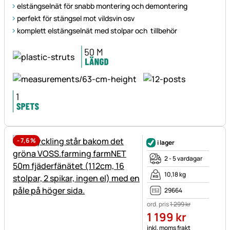
elstängselnät för snabb montering och demontering
perfekt för stängsel mot vildsvin osv
komplett elstängselnät med stolpar och tillbehör
-
7,6
%
i lager
2 - 5 vardagar
10,18 kg
29664
ord. pris
1 299
kr
1 199
kr
Skatteinformation:
inkl. moms
frakt