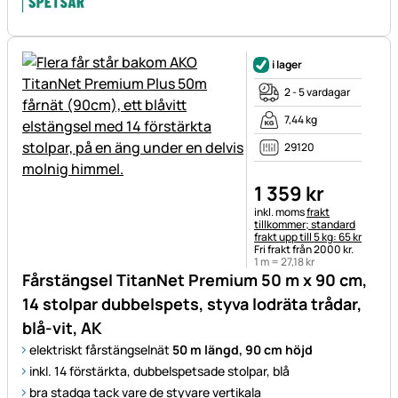
i lager
2 - 5 vardagar
7,44 kg
29120
1 359
kr
Skatteinformation:
inkl. moms
frakt
tillkommer; standard
frakt upp till 5 kg: 65 kr
Fri frakt från 2000 kr.
1 m =
27
,
18
kr
Fårstängsel TitanNet Premium 50 m x 90 cm,
14 stolpar dubbelspets, styva lodräta trådar,
blå-vit, AK
elektriskt fårstängselnät
50 m längd, 90 cm höjd
inkl. 14 förstärkta, dubbelspetsade stolpar, blå
bra stadga tack vare de styvare vertikala