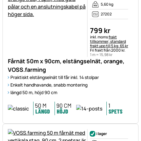
5,60 kg
27202
799
kr
Skatteinformation:
inkl. moms
frakt
tillkommer; standard
frakt upp till 5 kg: 65 kr
Fri frakt från 2000 kr.
1 m =
15
,
98
kr
Fårnät 50m x 90cm, elstängselnät, orange,
VOSS.farming
Praktiskt elstängselnät till får inkl. 14 stolpar
Enkelt handhavande, snabb montering
längd 50 m, höjd 90 cm
i lager