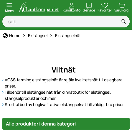
öppna
Kundkonto
Service
Favoriter
Varukorg
Meny
Home
Elstängsel
Elstängselnät
Viltnät
VOSS.farming elstängselnät är rejäla kvalitetsnät till oslagbara
priser.
Tillbehör till elstängselnät från dinnätbutik för elstängsel,
stängselprodukter och mer
Stort utbud av högkvalitativa elstängselnät till väldigt bra priser
Alle produkter i denna kategori