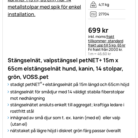
4,11 kg
27704
699
kr
Skatteinformation:
inkl. moms
frakt
tillkommer; standard
frakt upp till 5 kg: 65 kr
Fri frakt från 2000 kr.
1 m =
46
,
60
kr
Stängselnät, valpstängsel petNET+ 15m x
65cm elstängselnät hund, kanin, 14 stolpar,
grön, VOSS.pet
®
stadigt petNET
+
elstängselnät på 15m längd och 65cm höjd
stängselnät för smådjur med 14 väldigt stabila fiberstolpar
mot nedhängning
stängselnätet ansluts enkelt till aggregat; kraftiga ledare i
rostfritt stål
inhägnad av små djur som t. ex. kanin (med el) eller valp
(utan el)
nätstaket på lägre höjd i diskret grön färg passar överallt