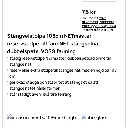
75
kr
Skatteinformation:
inkl. moms
frakt
tillkommer; standard
frakt upp till 5 kg: 65 kr
Fri frakt från 2000 kr.
Stängselstolpe 108cm NETmaster
reservstolpe till farmNET stängselnät,
dubbelspets, VOSS.farming
stadig reservstolpe NETmaster, dubbelspetsad pinne till
stängselnät
reserv eller extra stolpe till stängselnät med en höjd på 108
cm
ger ökad stadga och stabilitet åt stängslet så att
stängselnätet håller formen
står stadigt även i svårare terräng