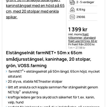
2 - 5 vardagar
8,16 kg
29066
1 399
kr
Skatteinformation:
inkl. moms
frakt
tillkommer; standard
frakt upp till 5 kg: 65 kr
Fri frakt från 2000 kr.
1 m =
27
,
98
kr
Elstängselnät farmNET+ 50m x 65cm
smådjursstängsel, kaninhage, 20 stolpar,
grön, VOSS.farming
®
farmNET
+ elstängselnät på 50m längd, 65cm höjd, mycket
slitstarkt
20 styva, stabila NETmaster stolpar
lätt att ansluta och koppla samman fler stängselnät genom
®
NETclip
anslutning
kraftiga ledare ger bra skydd och säkerhet för t.ex. kanin,
valp, hund