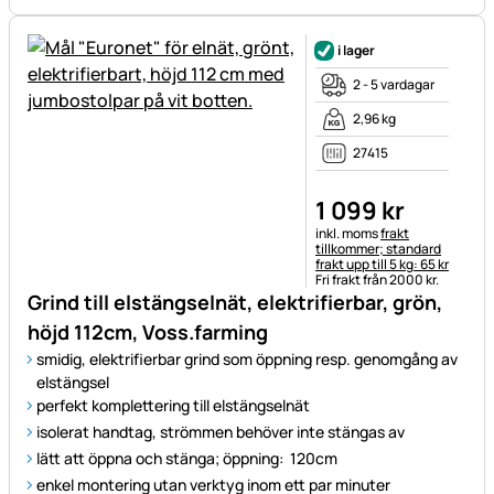
i lager
2 - 5 vardagar
2,96 kg
27415
1 099
kr
Skatteinformation:
inkl. moms
frakt
tillkommer; standard
frakt upp till 5 kg: 65 kr
Fri frakt från 2000 kr.
Grind till elstängselnät, elektrifierbar, grön,
höjd 112cm, Voss.farming
smidig, elektrifierbar grind som öppning resp. genomgång av
elstängsel
perfekt komplettering till elstängselnät
isolerat handtag, strömmen behöver inte stängas av
lätt att öppna och stänga; öppning: 120cm
enkel montering utan verktyg inom ett par minuter