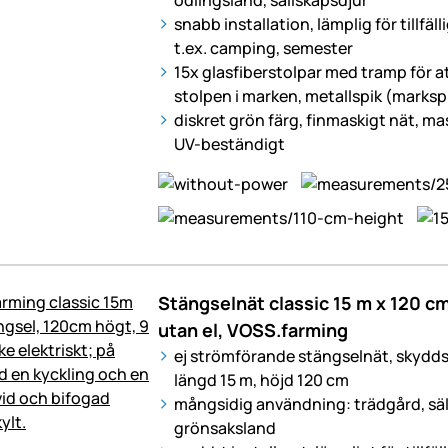
snabb installation, lämplig för tillfäl
t.ex. camping, semester
15x glasfiberstolpar med tramp för at
stolpen i marken, metallspik (marksp
diskret grön färg, finmaskigt nät, ma
UV-beständigt
Stängselnät classic 15 m x 120 cm,
utan el, VOSS.farming
ej strömförande stängselnät, skydd
längd 15 m, höjd 120 cm
mångsidig användning: trädgård, säl
grönsaksland