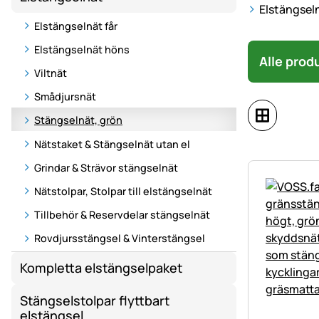
Elstängselnä
Elstängselnät får
Elstängselnät höns
Alle prod
Viltnät
Smådjursnät
Stängselnät, grön
Nätstaket & Stängselnät utan el
Grindar & Strävor stängselnät
Nätstolpar, Stolpar till elstängselnät
Tillbehör & Reservdelar stängselnät
Rovdjursstängsel & Vinterstängsel
Kompletta elstängselpaket
Stängselstolpar flyttbart
elstängsel