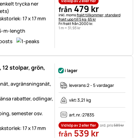
Vid köp av 2 eller fler
enkelt trycka ner
479
kr
från
ets)
Skatteinformation:
inkl. moms
frakt tillkommer; standard
skstorlek: 17 x 17 mm
frakt upp till 5 kg: 65 kr
Fri frakt från 2000 kr.
1 m =
31
,
93
kr
 12 stolpar, grön,
i lager
snät, avgränsningsnät,
leverans:
2 - 5 vardagar
nsa rabatter, odlingar,
vikt:
3,21 kg
ping, semester osv.
art.nr.:
27835
Vid köp av 2 eller fler
ord. pris
589
kr
skstorlek: 17 x 17 mm
539
kr
från