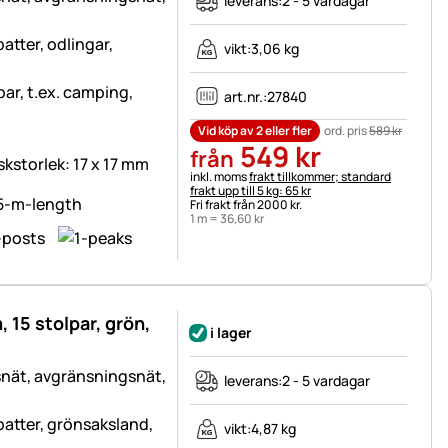
leverans:
2 - 5 vardagar
tter, odlingar,
vikt:
3,06 kg
tbar, t.ex. camping,
art.nr.:
27840
Vid köp av 2 eller fler
ord. pris
589
kr
549
kr
från
skstorlek: 17 x 17 mm
Skatteinformation:
inkl. moms
frakt tillkommer; standard
frakt upp till 5 kg: 65 kr
Fri frakt från 2000 kr.
1 m =
36
,
60
kr
 15 stolpar, grön,
i lager
snät, avgränsningsnät,
leverans:
2 - 5 vardagar
atter, grönsaksland,
vikt:
4,87 kg