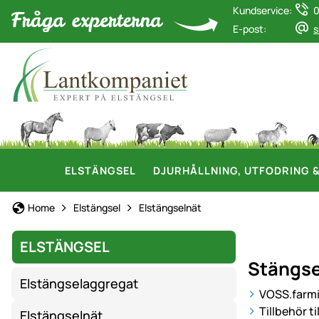
Kundservice:
0
E-post:
s
ELSTÄNGSEL
DJURHÅLLNING, UTFODRING 
Home
Elstängsel
Elstängselnät
ELSTÄNGSEL
Stängse
Elstängselaggregat
VOSS.farmin
Tillbehör t
Elstängselnät