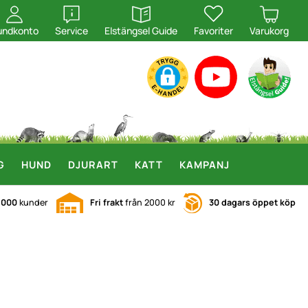
öppna
öppna
undkonto
Service
Elstängsel Guide
Favoriter
Varukorg
G
HUND
DJURART
KATT
KAMPANJ
.000
kunder
Fri frakt
från 2000 kr
30 dagars öppet köp