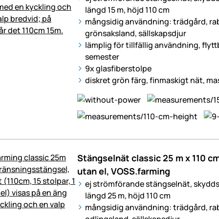
längd 15 m, höjd 110 cm
mångsidig användning: trädgård, raba
grönsaksland,
sällskapsdjur
lämplig för tillfällig användning, flyt
semester
9x glasfiberstolpe
diskret grön färg, finmaskigt nät, ma
Stängselnät classic 25 m x 110 cm,
utan el, VOSS.farming
ej strömförande stängselnät, skydd
längd 25 m, höjd 110 cm
mångsidig användning: trädgård, rab
odlingsland, sällskapsdjur