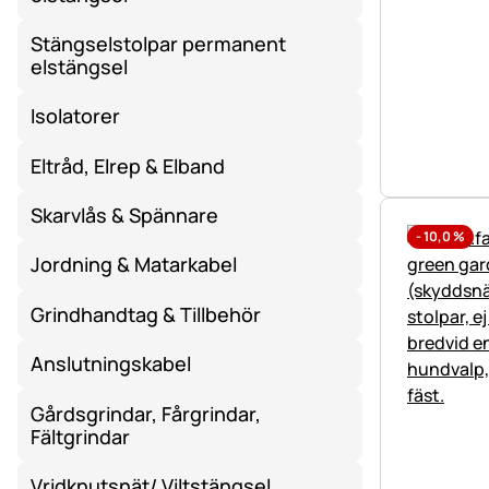
Stängselstolpar permanent
elstängsel
Isolatorer
Eltråd, Elrep & Elband
Skarvlås & Spännare
-
10,0
%
Jordning & Matarkabel
Grindhandtag & Tillbehör
Anslutningskabel
Gårdsgrindar, Fårgrindar,
Fältgrindar
Vridknutsnät/ Viltstängsel