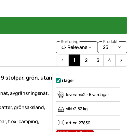
Sortering
Produkt
Relevans
25
1
2
3
4
9 stolpar, grön, utan
i lager
snät, avgränsningsnät,
leverans:
2 - 5 vardagar
atter, grönsaksland,
vikt:
2,82 kg
tbar, t.ex. camping,
art.nr.:
27830