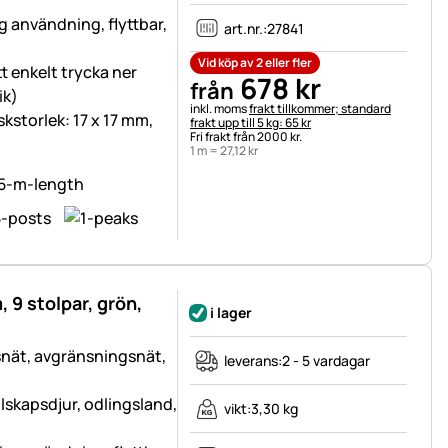
lig användning, flyttbar,
art.nr.:
27841
Vid köp av 2 eller fler
t enkelt trycka ner
678
kr
från
ik)
Skatteinformation:
inkl. moms
frakt tillkommer; standard
skstorlek: 17 x 17 mm,
frakt upp till 5 kg: 65 kr
Fri frakt från 2000 kr.
1 m =
27
,
12
kr
 9 stolpar, grön,
i lager
snät, avgränsningsnät,
leverans:
2 - 5 vardagar
lskapsdjur, odlingsland,
vikt:
3,30 kg