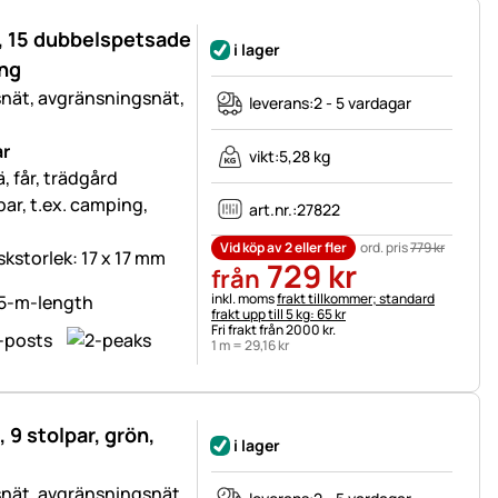
, 15 dubbelspetsade
i lager
ing
snät, avgränsningsnät,
leverans:
2 - 5 vardagar
ar
vikt:
5,28 kg
, får, trädgård
tbar, t.ex. camping,
art.nr.:
27822
Vid köp av 2 eller fler
ord. pris
779
kr
skstorlek: 17 x 17 mm
729
kr
från
Skatteinformation:
inkl. moms
frakt tillkommer; standard
frakt upp till 5 kg: 65 kr
Fri frakt från 2000 kr.
1 m =
29
,
16
kr
 9 stolpar, grön,
i lager
snät, avgränsningsnät,