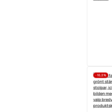
-
10,2
%