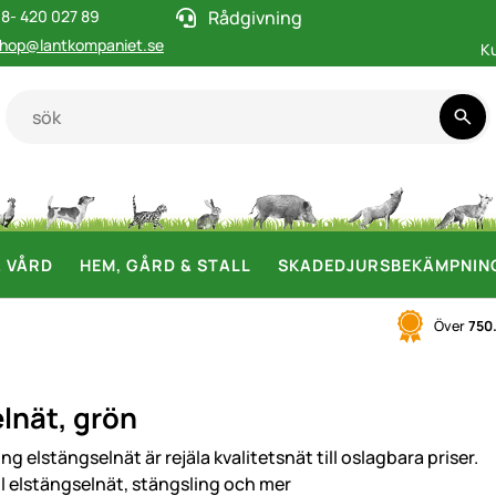
8- 420 027 89
Rådgivning
hop@lantkompaniet.se
K
& VÅRD
HEM, GÅRD & STALL
SKADEDJURSBEKÄMPNIN
Över
750
lnät, grön
g elstängselnät är rejäla kvalitetsnät till oslagbara priser.
ill elstängselnät, stängsling och mer