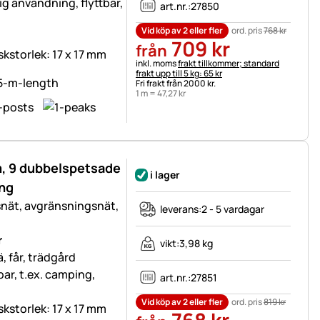
lig användning, flyttbar,
art.nr.:
27850
Vid köp av 2 eller fler
ord. pris
768
kr
709
kr
från
skstorlek: 17 x 17 mm
Skatteinformation:
inkl. moms
frakt tillkommer; standard
frakt upp till 5 kg: 65 kr
Fri frakt från 2000 kr.
1 m =
47
,
27
kr
m, 9 dubbelspetsade
i lager
ing
snät, avgränsningsnät,
leverans:
2 - 5 vardagar
r
vikt:
3,98 kg
, får, trädgård
tbar, t.ex. camping,
art.nr.:
27851
Vid köp av 2 eller fler
ord. pris
819
kr
skstorlek: 17 x 17 mm