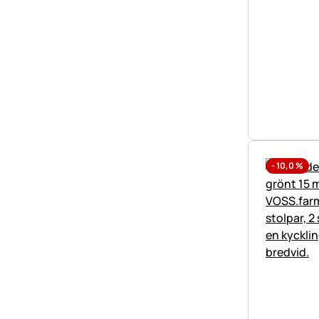
-
10,0
%