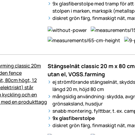
9x glasfiberstolpe med tramp för att 
stolpen i marken, markspik (metallsp
diskret grön färg, finmaskigt nät, ma
Stängselnät classic 20 m x 80 cm,
utan el, VOSS.farming
ej strömförande stängselnät, skydd
längd 20 m, höjd 80 cm
mångsidig användning: skydda, avgrä
grönsaksland,
husdjur
snabb montering, fylttbar, t. ex. cam
9x glasfiberstolpe
diskret grön färg, finmaskigt nät, ma