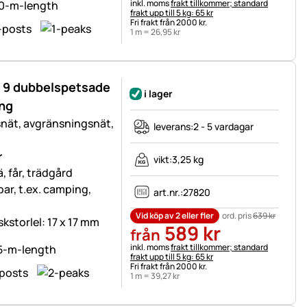
Skatteinformation:
inkl. moms
frakt tillkommer; standard
frakt upp till 5 kg: 65 kr
Fri frakt från 2000 kr.
1 m =
26
,
95
kr
, 9 dubbelspetsade
i lager
ing
snät, avgränsningsnät,
leverans:
2 - 5 vardagar
r
vikt:
3,25 kg
, får, trädgård
tbar, t.ex. camping,
art.nr.:
27820
Vid köp av 2 eller fler
ord. pris
639
kr
skstorlel: 17 x 17 mm
589
kr
från
Skatteinformation:
inkl. moms
frakt tillkommer; standard
frakt upp till 5 kg: 65 kr
Fri frakt från 2000 kr.
1 m =
39
,
27
kr