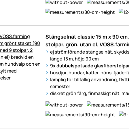
Stängselnät classic 15 m x 90 cm
stolpar, grön, utan el, VOSS.farm
ej strömförande stängselnät, skydd
längd 15 m, höjd 90 cm
9x dubbelspetsade glasfiberstolpa
husdjur, hundar, katter, höns, fjäderfä
lämplig för tillfällig användning, flyt
semester
diskret grön färg, finmaskigt nät, ma