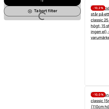
-
10,2
%
Ta bort filter
Laddar
-
10,0
%