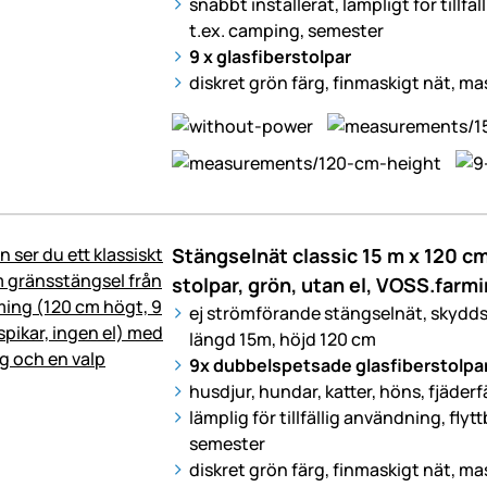
snabbt installerat, lämpligt för tillfäl
t.ex. camping, semester
9 x glasfiberstolpar
diskret grön färg, finmaskigt nät, ma
Stängselnät classic 15 m x 120 c
stolpar, grön, utan el, VOSS.farm
ej strömförande stängselnät, skydd
längd 15m, höjd 120 cm
9x dubbelspetsade glasfiberstolpa
husdjur, hundar, katter, höns, fjäderfä
lämplig för tillfällig användning, flyt
semester
diskret grön färg, finmaskigt nät, ma