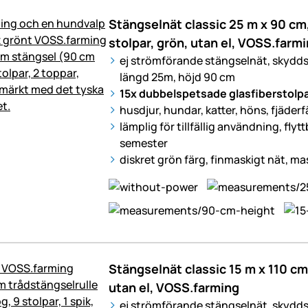
Stängselnät classic 25 m x 90 cm
stolpar, grön, utan el, VOSS.farm
ej strömförande stängselnät, skydd
längd 25m, höjd 90 cm
15x dubbelspetsade glasfiberstolp
husdjur, hundar, katter, höns, fjäderfä
lämplig för tillfällig användning, flyt
semester
diskret grön färg, finmaskigt nät, ma
Stängselnät classic 15 m x 110 cm,
utan el, VOSS.farming
ej strömförande stängselnät, skydd