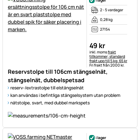
i lager
2 - 5 vardagar
0,28 kg
27154
49
kr
Skatteinformation:
inkl. moms
frakt
tillkommer; standard
frakt upp till 5 kg: 65 kr
Fri frakt från 2000 kr.
Reservstolpe till 106cm stängselnät,
stängselnät, dubbelspetsad
reserv-/extrastolpe till elstängselnät
kan användas i befintliga stängselsystem utan problem
nätstolpe, svart, med dubbel markspets
i lager