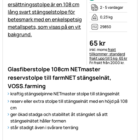
2 - 5 vardagar
0,23 kg
29850
65
kr
Skatteinformation:
inkl. moms
frakt
tillkommer; standard
frakt upp till 5 kg: 65 kr
Fri frakt från 2000 kr.
Glasfiberstolpe 108cm NETmaster
reservstolpe till farmNET stängselnät,
VOSS.farming
kraftig stängselpinne NETmaster stolpe till stängselnät
reserv eller extra stolpe till stängselnät med en höjd på 108
cm
ger ökad stadga och stabilitet åt stängslet så att
stängselnätet håller formen
står stadigt även i svårare terräng