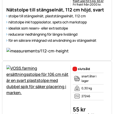
frakt upp till 5 kg: 65 kr
Fri frakt från 2000 kr.
Nätstolpe till stängselnät, 112 cm höjd, svart
stolpe till stängselnät, plaststängselnät, 112 cm
nätstolpe inkl toppisolator, spets och markstopp
idealisk som reserv- eller extrastolpe
reducerar nedhängning för längre livslängd
för en säkrare inhägnad vid användning av stängselnät
slutsåld
snart åter i
lager
0,30 kg
27246
55
kr