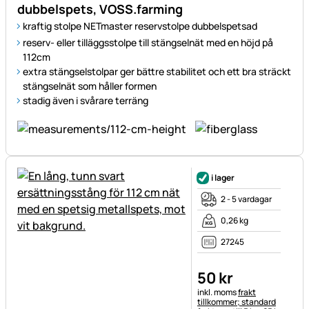
dubbelspets, VOSS.farming
kraftig stolpe NETmaster reservstolpe dubbelspetsad
reserv- eller tilläggsstolpe till stängselnät med en höjd på
112cm
extra stängselstolpar ger bättre stabilitet och ett bra sträckt
stängselnät som håller formen
stadig även i svårare terräng
i lager
2 - 5 vardagar
0,26 kg
27245
50
kr
Skatteinformation:
inkl. moms
frakt
tillkommer; standard