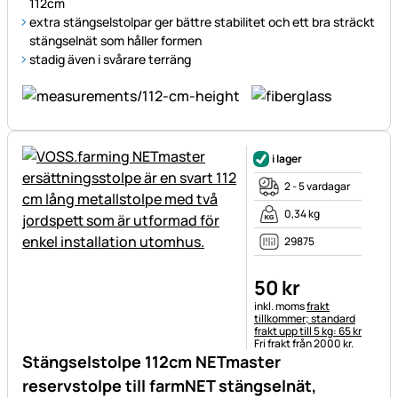
112cm
extra stängselstolpar ger bättre stabilitet och ett bra sträckt
stängselnät som håller formen
stadig även i svårare terräng
i lager
2 - 5 vardagar
0,34 kg
29875
50
kr
Skatteinformation:
inkl. moms
frakt
tillkommer; standard
frakt upp till 5 kg: 65 kr
Fri frakt från 2000 kr.
Stängselstolpe 112cm NETmaster
reservstolpe till farmNET stängselnät,