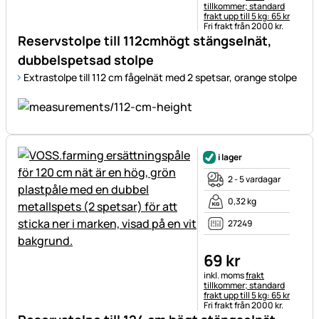
tillkommer; standard
frakt upp till 5 kg: 65 kr
Fri frakt från 2000 kr.
Reservstolpe till 112cmhögt stängselnät,
dubbelspetsad stolpe
Extrastolpe till 112 cm fågelnät med 2 spetsar, orange stolpe
i lager
2 - 5 vardagar
0,32 kg
27249
69
kr
Skatteinformation:
inkl. moms
frakt
tillkommer; standard
frakt upp till 5 kg: 65 kr
Fri frakt från 2000 kr.