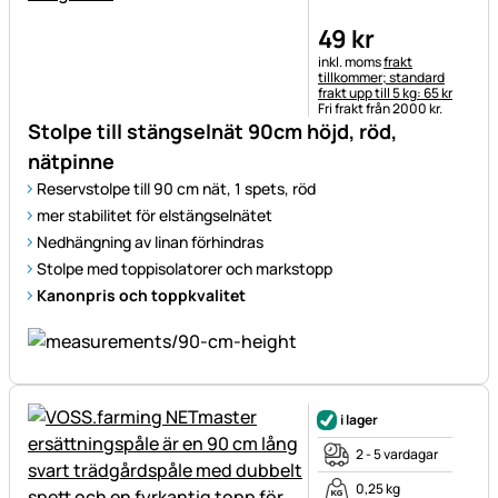
49
kr
Skatteinformation:
inkl. moms
frakt
tillkommer; standard
frakt upp till 5 kg: 65 kr
Fri frakt från 2000 kr.
Stolpe till stängselnät 90cm höjd, röd,
nätpinne
Reservstolpe till 90 cm nät, 1 spets, röd
mer stabilitet för elstängselnätet
Nedhängning av linan förhindras
Stolpe med toppisolatorer och markstopp
Kanonpris och toppkvalitet
i lager
2 - 5 vardagar
0,25 kg