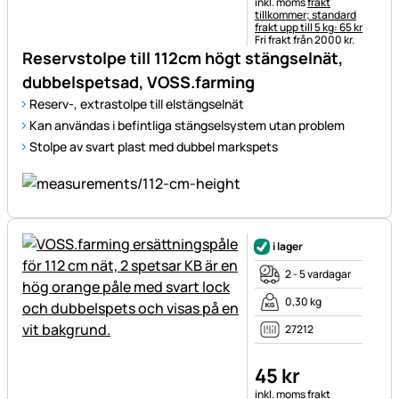
Skatteinformation:
inkl. moms
frakt
tillkommer; standard
frakt upp till 5 kg: 65 kr
Fri frakt från 2000 kr.
Reservstolpe till 112cm högt stängselnät,
dubbelspetsad, VOSS.farming
Reserv-, extrastolpe till elstängselnät
Kan användas i befintliga stängselsystem utan problem
Stolpe av svart plast med dubbel markspets
i lager
2 - 5 vardagar
0,30 kg
27212
45
kr
Skatteinformation:
inkl. moms
frakt