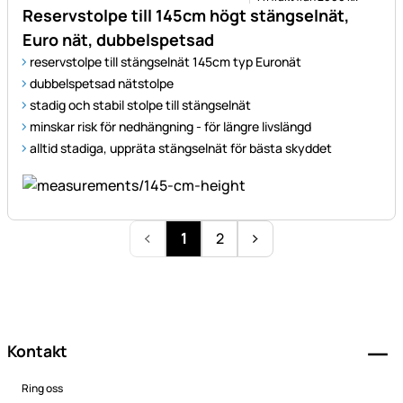
Reservstolpe till 145cm högt stängselnät,
Euro nät, dubbelspetsad
reservstolpe till stängselnät 145cm typ Euronät
dubbelspetsad nätstolpe
stadig och stabil stolpe till stängselnät
minskar risk för nedhängning - för längre livslängd
alltid stadiga, uppräta stängselnät för bästa skyddet
1
2
Sidfot
Kontakt
Ring oss