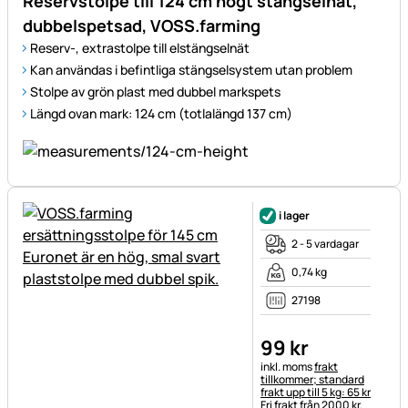
Reservstolpe till 124 cm högt stängselnät,
dubbelspetsad, VOSS.farming
Reserv-, extrastolpe till elstängselnät
Kan användas i befintliga stängselsystem utan problem
Stolpe av grön plast med dubbel markspets
Längd ovan mark: 124 cm (totlalängd 137 cm)
i lager
2 - 5 vardagar
0,74 kg
27198
99
kr
Skatteinformation:
inkl. moms
frakt
tillkommer; standard
frakt upp till 5 kg: 65 kr
Fri frakt från 2000 kr.