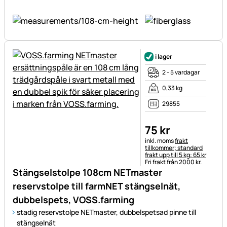
i lager
2 - 5 vardagar
0,33 kg
29855
75
kr
Skatteinformation:
inkl. moms
frakt
tillkommer; standard
frakt upp till 5 kg: 65 kr
Fri frakt från 2000 kr.
Stängselstolpe 108cm NETmaster
reservstolpe till farmNET stängselnät,
dubbelspets, VOSS.farming
stadig reservstolpe NETmaster, dubbelspetsad pinne till
stängselnät