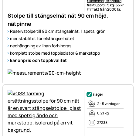
tillkommer; standard
frakt upp till 5 kg: 65 kr
Fri frakt från 2000 kr.
Stolpe till stängselnät nät 90 cm höjd,
nätpinne
Reservstolpe till 90 cm stängselnät, 1 spets, grön
mer stabilitet för elstängselnätet
nedhängning av linan förhindras
komplett stolpe med toppisolator & markstopp
kanonpris och toppkvalitet
i lager
2 - 5 vardagar
0,21 kg
27238