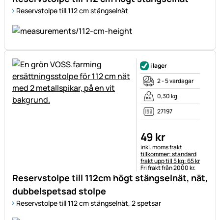
Reservstolpe till 112 cm stängselnät
i lager
2 - 5 vardagar
0,30 kg
27197
49
kr
Skatteinformation:
inkl. moms
frakt
tillkommer; standard
frakt upp till 5 kg: 65 kr
Fri frakt från 2000 kr.
Reservstolpe till 112cm högt stängselnät, nät,
dubbelspetsad stolpe
Reservstolpe till 112 cm stängselnät, 2 spetsar