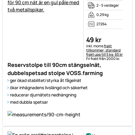
2 - 5 vardagar
0,29 kg
27264
49
kr
Skatteinformation:
inkl. moms
frakt
tillkommer; standard
frakt upp till 5 kg: 65 kr
Fri frakt från 2000 kr.
Reservstolpe till 90cm stängselnät,
dubbelspetsad stolpe VOSS.farming
ger ökad stabilitet/styrka åt fågelnät
ökar inhägnadens livslängd och säkerhet
reducerar djurnätets nedhängning
med dubbla spetsar