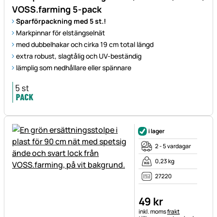
VOSS.farming 5-pack
Sparförpackning med 5 st.!
Markpinnar för elstängselnät
med dubbelhakar och cirka 19 cm total längd
extra robust, slagtålig och UV-beständig
lämplig som nedhållare eller spännare
i lager
2 - 5 vardagar
0,23 kg
27220
49
kr
Skatteinformation:
inkl. moms
frakt