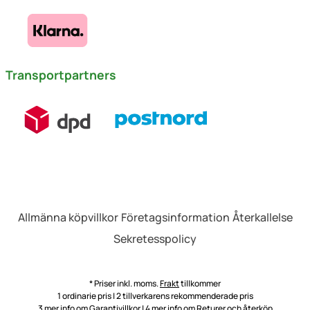
Transportpartners
Allmänna köpvillkor
Företagsinformation
Återkallelse
Sekretesspolicy
* Priser inkl. moms.
Frakt
tillkommer
1 ordinarie pris | 2 tillverkarens rekommenderade pris
3 mer info om
Garantivillkor
| 4 mer info om
Returer och återköp