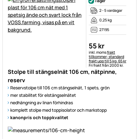
i lager
2 - 5 vardagar
0,25 kg
27195
55
kr
Skatteinformation:
inkl. moms
frakt
tillkommer; standard
frakt upp till 5 kg: 65 kr
Fri frakt från 2000 kr.
Stolpe till stängselnät 106 cm, nätpinne,
reserv
Reservstolpe till 106 cm stängselnät, 1 spets, grön
mer stabilitet för elstängselnätet
nedhängning av linan förhindras
komplett stolpe med toppisolator och markstopp
kanonpris och toppkvalitet