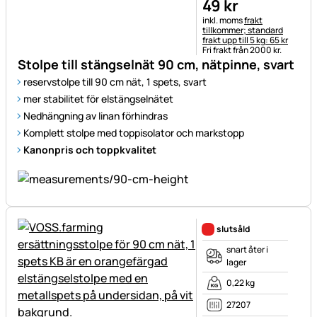
49
kr
Skatteinformation:
inkl. moms
frakt
tillkommer; standard
frakt upp till 5 kg: 65 kr
Fri frakt från 2000 kr.
Stolpe till stängselnät 90 cm, nätpinne, svart
reservstolpe till 90 cm nät, 1 spets, svart
mer stabilitet för elstängselnätet
Nedhängning av linan förhindras
Komplett stolpe med toppisolator och markstopp
Kanonpris och toppkvalitet
slutsåld
snart åter i
lager
0,22 kg
27207