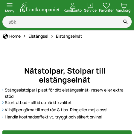
öppna
Kundkonto
Service
Favoriter
Varukorg
Meny
Home
Elstängsel
Elstängselnät
Nätstolpar, Stolpar till
elstängselnät
Stängselstolpar i plast för ditt elstängselnät- reserv eller extra
stöd
Stort utbud - alltid utmärkt kvalitet
Vi hjälper gärna till med råd & tips. Ring eller mejla oss!
Handla kostnadseffektivt, tryggt och säkert online!