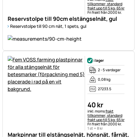
tillkommer; standard
frakt upp till 5 kg: 65 kr
Fri frakt från 2000 kr.
Reservstolpe till 90cm elstängselnät, gul
Reservstolpe till 90 cm nät, 1 spets, gul
i lager
2 - 5 vardagar
0,08 kg
27233.5
40
kr
Skatteinformation:
inkl. moms
frakt
tillkommer; standard
frakt upp till 5 kg: 65 kr
Fri frakt från 2000 kr.
1 st =
8
kr
Markpinnar till elstängselnät, hönsnät, fårnät,