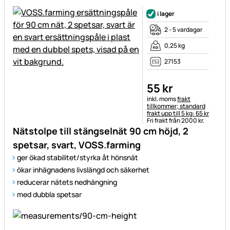
i lager
2 - 5 vardagar
0,25 kg
27153
55
kr
Skatteinformation:
inkl. moms
frakt
tillkommer; standard
frakt upp till 5 kg: 65 kr
Fri frakt från 2000 kr.
Nätstolpe till stängselnät 90 cm höjd, 2
spetsar, svart, VOSS.farming
ger ökad stabilitet/styrka åt hönsnät
ökar inhägnadens livslängd och säkerhet
reducerar nätets nedhängning
med dubbla spetsar