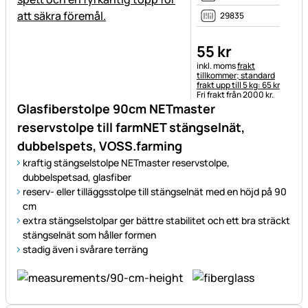
29835
55
kr
Skatteinformation:
inkl. moms
frakt
tillkommer; standard
frakt upp till 5 kg: 65 kr
Fri frakt från 2000 kr.
Glasfiberstolpe 90cm NETmaster
reservstolpe till farmNET stängselnät,
dubbelspets, VOSS.farming
kraftig stängselstolpe NETmaster reservstolpe,
dubbelspetsad, glasfiber
reserv- eller tilläggsstolpe till stängselnät med en höjd på 90
cm
extra stängselstolpar ger bättre stabilitet och ett bra sträckt
stängselnät som håller formen
stadig även i svårare terräng