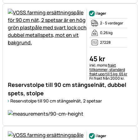
i lager
2 - 5 vardagar
0,26 kg
27228
45
kr
Skatteinformation:
inkl. moms
frakt
tillkommer; standard
frakt upp till 5 kg: 65 kr
Fri frakt från 2000 kr.
Reservstolpe till 90 cm stängselnät, dubbel
spets, stolpe
Reservstolpe till 90 cm stängselnät, 2 spetsar
i lager