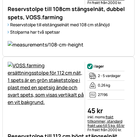
Fri frakt från 2000 kr.
Reservstolpe till 108cm stängselnät, dubbel
spets, VOSS.farming
Reservstolpe till elstängselnät med 108 cm ståhöjd
Stolparna har två spetsar
i lager
2 - 5 vardagar
0,26 kg
27196
45
kr
Skatteinformation:
inkl. moms
frakt
tillkommer; standard
frakt upp till 5 kg: 65 kr
Fri frakt från 2000 kr.
Reservstolpe till 112 cm högt stängselnät