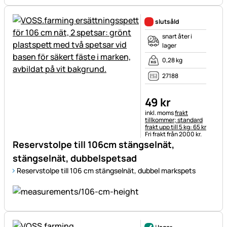
slutsåld
snart åter i
lager
0,28 kg
27188
49
kr
Skatteinformation:
inkl. moms
frakt
tillkommer; standard
frakt upp till 5 kg: 65 kr
Fri frakt från 2000 kr.
Reservstolpe till 106cm stängselnät,
stängselnät, dubbelspetsad
Reservstolpe till 106 cm stängselnät, dubbel markspets