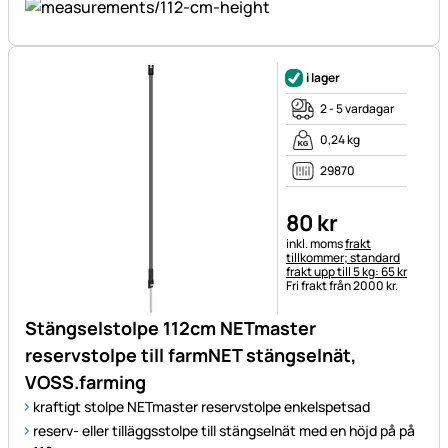
i lager
2 - 5 vardagar
0,24 kg
29870
80
kr
Skatteinformation:
inkl. moms
frakt
tillkommer; standard
frakt upp till 5 kg: 65 kr
Fri frakt från 2000 kr.
Stängselstolpe 112cm NETmaster
reservstolpe till farmNET stängselnät,
VOSS.farming
kraftigt stolpe NETmaster reservstolpe enkelspetsad
reserv- eller tilläggsstolpe till stängselnät med en höjd på på