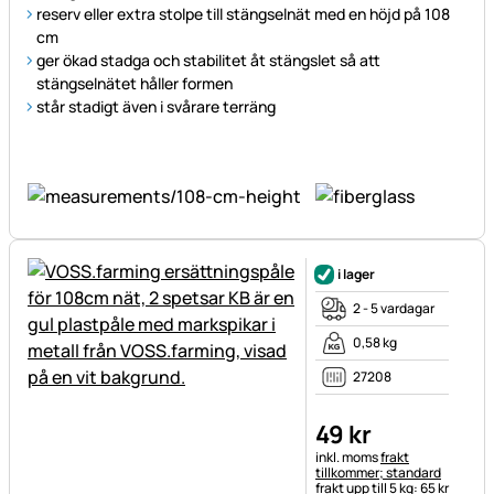
reserv eller extra stolpe till stängselnät med en höjd på 108
cm
ger ökad stadga och stabilitet åt stängslet så att
stängselnätet håller formen
står stadigt även i svårare terräng
i lager
2 - 5 vardagar
0,58 kg
27208
49
kr
Skatteinformation:
inkl. moms
frakt
tillkommer; standard
frakt upp till 5 kg: 65 kr