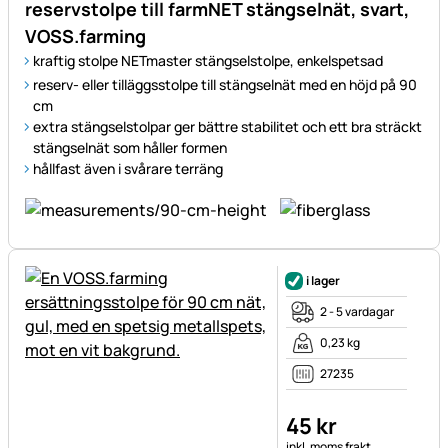
reservstolpe till farmNET stängselnät, svart,
VOSS.farming
kraftig stolpe NETmaster stängselstolpe, enkelspetsad
reserv- eller tilläggsstolpe till stängselnät med en höjd på 90
cm
extra stängselstolpar ger bättre stabilitet och ett bra sträckt
stängselnät som håller formen
hållfast även i svårare terräng
i lager
2 - 5 vardagar
0,23 kg
27235
45
kr
Skatteinformation:
inkl. moms
frakt