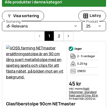
Alle produkter i denna kategori
Listvy
Visa sortering
Sortering
Produkt
Relevans
25
1
2
i lager
2 - 5 vardagar
0,20 kg
29830
45
kr
Skatteinformation:
inkl. moms
frakt
tillkommer; standard
frakt upp till 5 kg: 65 kr
Fri frakt från 2000 kr.
Glasfiberstolpe 90cm NETmaster