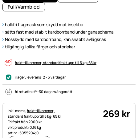
Full/Varmblod
halkfri flugmask som skydd mot insekter
sätts fast med stabilt kardborrband under ganascherna
Nosskydd med kardborrband, kan snabbt avlägsnas
tillgänglig i olika färger och storlekar
frakt tillkommer; standard frakt upp till 5 kg: 65 kr
i lager
, leverans:
2 - 5 vardagar
4
fri returfrakt
-
30 dagars ångerrätt
269
kr
Skatteinformation:
inkl. moms,
frakt tillkommer;
standard frakt upp till 5 kg: 65 kr
Fri frakt från 2000 kr.
vikt produkt: 0,16 kg
art.nr.: 5055204;0