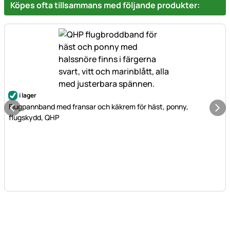
Köpes ofta tillsammans med följande produkter:
i lager
Flugpannband med fransar och käkrem för häst, ponny,
flugskydd, QHP
Sidfot