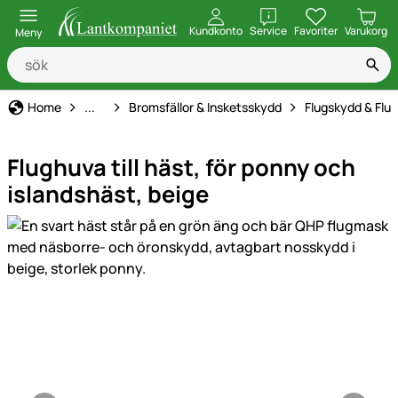
öppna
Kundkonto
Service
Favoriter
Varukorg
Meny
Hästhållning
Home
...
Bromsfällor & Insketsskydd
Flugskydd & Fl
Flughuva till häst, för ponny och
islandshäst, beige
Produktgaleri