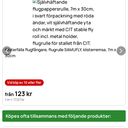
Klisterfälla flugfångare, flugrulle SAMUFLY, klisterremsa, 7m x
30cm
Vid köp av 10 eller fler
123
kr
från
1 m =
17
,
57
kr
Köpes ofta tillsammans med följande produkter: