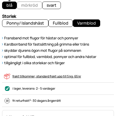
blå
mörkröd
svart
Storlek
Ponny/ Islandshäst
Fullblod
Varmblod
Fransband mot flugor för hästar och ponnyer
Kardborrband för fastsättning på grimma eller träns
skyddar djurens ögon mot flugor på sommaren
optimal för fullblod, varmblod, ponnyer och andra hästar
tillgängligt i olika storlekar och färger
frakt tillkommer; standard frakt upp till 5 kg: 65 kr
i lager
, leverans:
2 - 5 vardagar
4
fri returfrakt
-
30 dagars ångerrätt