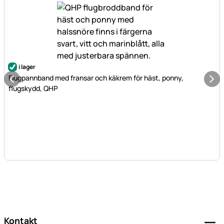
i lager
Flugpannband med fransar och käkrem för häst, ponny,
flugskydd, QHP
Sidfot
Kontakt