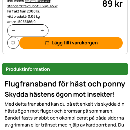
89
kr
Skatteinformation:
inkl. moms,
frakt tillkommer;
standard frakt upp till 5 kg: 65 kr
Fri frakt från 2000 kr.
vikt produkt: 0,05 kg
art.nr.: 5055186;0
Lägg till i varukorgen
Produktinformation
Flugfransband för häst och ponny
Skydda hästens ögon mot insekter!
Med detta fransband kan du på ett enkelt vis skydda din
hästs ögon mot flugor och bromsar på sommaren.
Bandet fästs snabbt och okomplicerat på båda sidorna
av grimman eller tränset med hjälp av kardborrband. Du