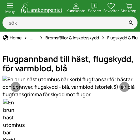
öppna
Kundkonto
Service
Favoriter
Varukorg
Meny
Hästhållning
Home
...
Bromsfällor & Insketsskydd
Flugskydd & Fl
Flugpannband till häst, flugskydd,
för varmblod, blå
Produktgaleri