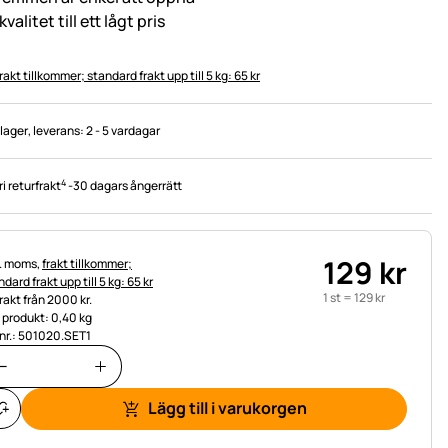
kvalitet till ett lågt pris
rakt tillkommer; standard frakt upp till 5 kg: 65 kr
 lager
, leverans:
2 - 5 vardagar
4
ri returfrakt
-
30 dagars ångerrätt
129
kr
tteinformation:
l. moms,
frakt tillkommer;
dard frakt upp till 5 kg: 65 kr
1 st =
129
kr
frakt från 2000 kr.
t produkt: 0,40 kg
.nr.: 501020.SET1
Lägg till i varukorgen