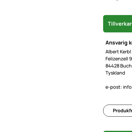
Tillverka
Ansvarig 
Albert Kerb
Felizenzell 9
84428 Buc
Tyskland
e-post:
inf
Produkfr