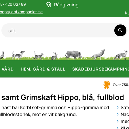
8- 420 027 89
Rådgivning
hop@lantkompaniet.se
K
& VÅRD
HEM, GÅRD & STALL
SKADEDJURSBEKÄMPNIN
Över
750
samt Grimskaft Hippo, blå, fullblod
i
Sat
Nac
med
käk