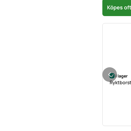
Köpes oft
i lager
Ryktborst