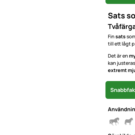
Sats s
Tvåfärga
Fin
sats
som 
till ett lågt p
Det är en
my
kan justeras
extremt mj
Snabbfak
Användni