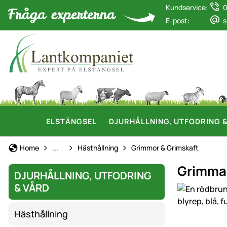
Kundservice:
0
E-post:
s
ELSTÄNGSEL
DJURHÅLLNING, UTFODRING 
Djurhållning, Utfodring & Vård
Home
...
Hästhållning
Grimmor & Grimskaft
Grimma 
DJURHÅLLNING, UTFODRING
& VÅRD
Produktgaler
Hästhållning