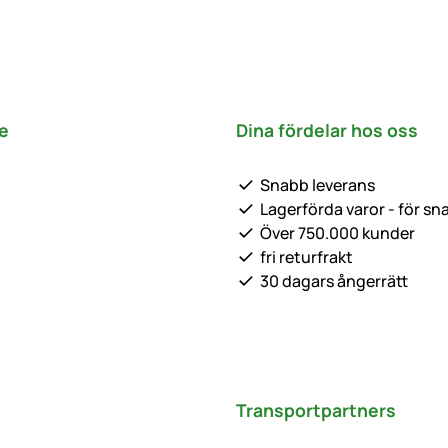
e
Dina fördelar hos oss
Snabb leverans
Lagerförda varor - för sn
Över 750.000 kunder
fri returfrakt
30 dagars ångerrätt
Transportpartners