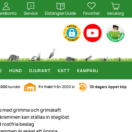
öppna
öppna
undkonto
Service
Elstängsel Guide
Favoriter
Varukorg
G
HUND
DJURART
KATT
KAMPANJ
.000
kunder
Fri frakt
från 2000 kr
30 dagars öppet köp
s med grimma och grimskaft
kremmen kan ställas in steglöst
 rostfria beslag
remmen är enkel att öppna