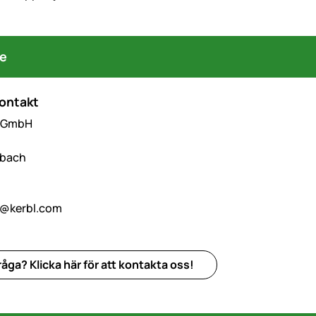
re
kontakt
l GmbH
hbach
o@kerbl.com
åga? Klicka här för att kontakta oss!