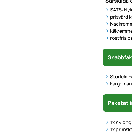
Särskilda
SATS: Nyl
prisvärd k
Nackremme
käkremmen
rostfria b
Snabbfak
Storlek: F
Färg: mari
Paketet i
1x nylong
1x grimsk