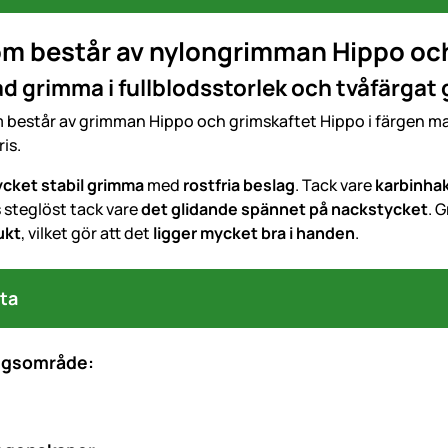
om består av nylongrimman Hippo oc
d grimma i fullblodsstorlek och tvåfärgat
består av grimman Hippo och grimskaftet Hippo i färgen ma
ris.
cket stabil grimma
med
rostfria beslag
. Tack vare
karbinha
 steglöst tack vare
det glidande spännet på nackstycket
. 
ukt
, vilket gör att det
ligger mycket bra i handen
.
ta
ngsområde: