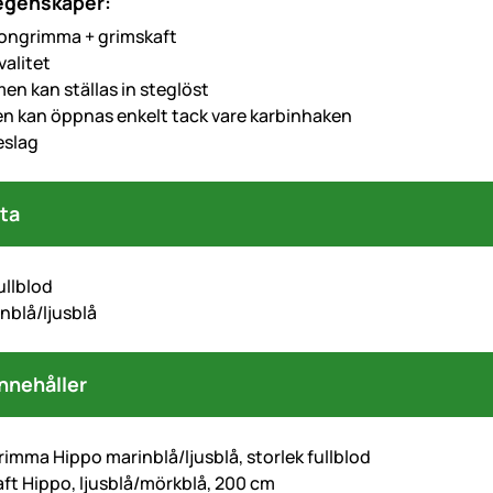
 egenskaper:
ongrimma + grimskaft
valitet
n kan ställas in steglöst
 kan öppnas enkelt tack vare karbinhaken
eslag
ta
ullblod
nblå/ljusblå
nnehåller
rimma Hippo marinblå/ljusblå, storlek fullblod
aft Hippo, ljusblå/mörkblå, 200 cm