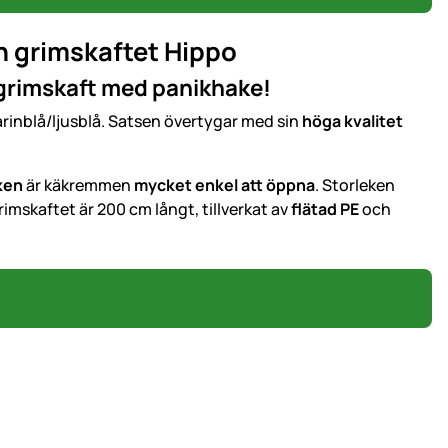
h grimskaftet Hippo
 grimskaft med panikhake!
rinblå/ljusblå. Satsen övertygar med sin
höga kvalitet
ken
är käkremmen
mycket enkel att öppna
. Storleken
Grimskaftet är 200 cm långt, tillverkat av
flätad PE
och