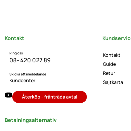
Sidfot
Kontakt
Kundservic
Ring oss
Kontakt
08- 420 027 89
Guide
Retur
Skicka ett meddelande
Kundcenter
Sajtkarta
Återköp - frånträda avtal
Betalningsalternativ