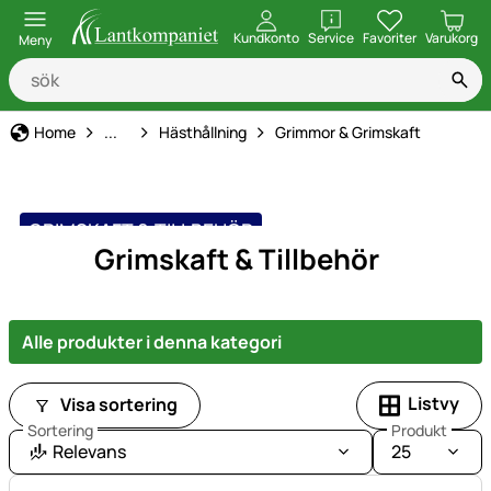
öppna
Kundkonto
Service
Favoriter
Varukorg
Meny
Djurhållning, Utfodring & Vård
Home
...
Hästhållning
Grimmor & Grimskaft
GRIMSKAFT & TILLBEHÖR
Grimskaft & Tillbehör
Alle produkter i denna kategori
Listvy
Visa sortering
Sortering
Produkt
Relevans
25