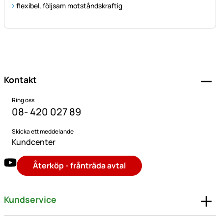
flexibel, följsam motståndskraftig
Sidfot
Kontakt
Ring oss
08- 420 027 89
Skicka ett meddelande
Kundcenter
Återköp - frånträda avtal
Kundservice