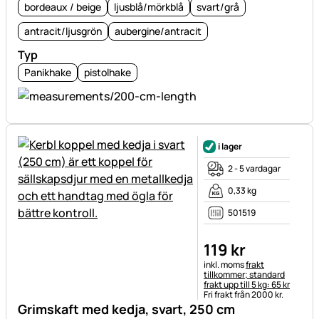
bordeaux / beige
ljusblå/mörkblå
svart/grå
antracit/ljusgrön
aubergine/antracit
Typ
Panikhake
pistolhake
i lager
2 - 5 vardagar
0,33 kg
501519
119
kr
Skatteinformation:
inkl. moms
frakt
tillkommer; standard
frakt upp till 5 kg: 65 kr
Fri frakt från 2000 kr.
Grimskaft med kedja, svart, 250 cm