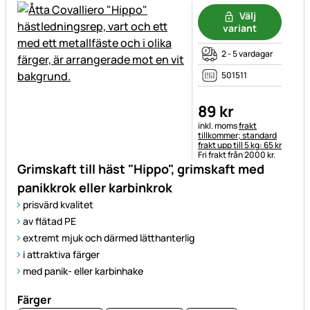
Välj
variant
2 - 5 vardagar
501511
89
kr
Skatteinformation:
inkl. moms
frakt
tillkommer; standard
frakt upp till 5 kg: 65 kr
Fri frakt från 2000 kr.
Grimskaft till häst "Hippo", grimskaft med
panikkrok eller karbinkrok
prisvärd kvalitet
av flätad PE
extremt mjuk och därmed lätthanterlig
i attraktiva färger
med panik- eller karbinhake
Färger