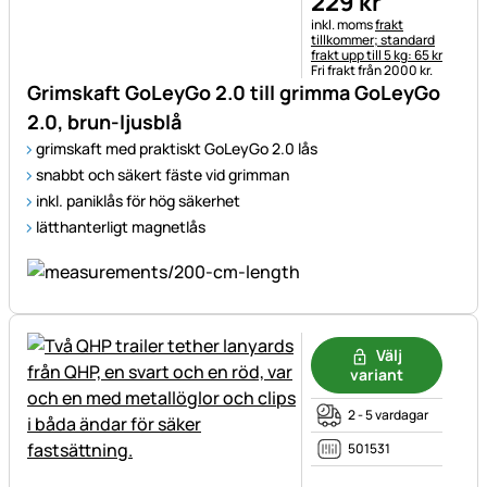
229
kr
Skatteinformation:
inkl. moms
frakt
tillkommer; standard
frakt upp till 5 kg: 65 kr
Fri frakt från 2000 kr.
Grimskaft GoLeyGo 2.0 till grimma GoLeyGo
2.0, brun-ljusblå
grimskaft med praktiskt GoLeyGo 2.0 lås
snabbt och säkert fäste vid grimman
inkl. paniklås för hög säkerhet
lätthanterligt magnetlås
Välj
variant
2 - 5 vardagar
501531