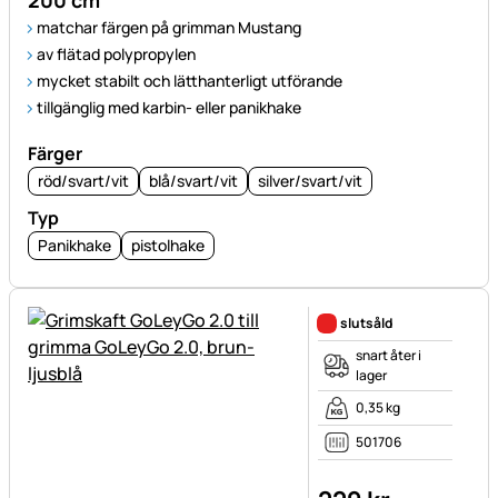
200 cm
matchar färgen på grimman Mustang
av flätad polypropylen
mycket stabilt och lätthanterligt utförande
tillgänglig med karbin- eller panikhake
Färger
röd/svart/vit
blå/svart/vit
silver/svart/vit
Typ
Panikhake
pistolhake
slutsåld
snart åter i
lager
0,35 kg
501706