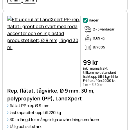
i lager
2 - 5 vardagar
0,69 kg
977005
99
kr
Skatteinformation:
inkl. moms
frakt
tillkommer; standard
frakt upp till 5 kg: 65 kr
Fri frakt från 2000 kr.
1 m =
3
,
30
kr
Rep, flätat, tågvirke, Ø 9 mm, 30 m,
polypropylen (PP), LandXpert
flätat PP-rep Ø 9 mm
lastkapacitet upp till 220 kg
30 m längd för mångsidiga användningsområden
tålig och slitstark