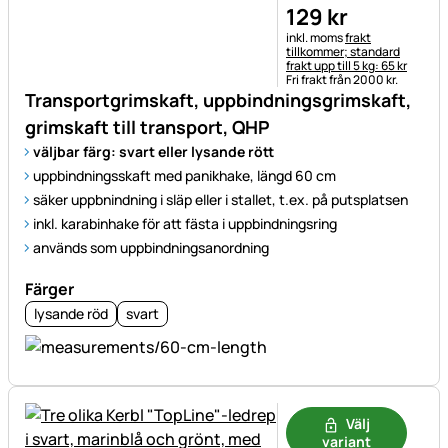
129
kr
Skatteinformation:
inkl. moms
frakt
tillkommer; standard
frakt upp till 5 kg: 65 kr
Fri frakt från 2000 kr.
Transportgrimskaft, uppbindningsgrimskaft,
grimskaft till transport, QHP
väljbar färg: svart eller lysande rött
uppbindningsskaft med panikhake, längd 60 cm
säker uppbnindning i släp eller i stallet, t.ex. på putsplatsen
inkl. karabinhake för att fästa i uppbindningsring
används som uppbindningsanordning
Färger
lysande röd
svart
Välj
variant