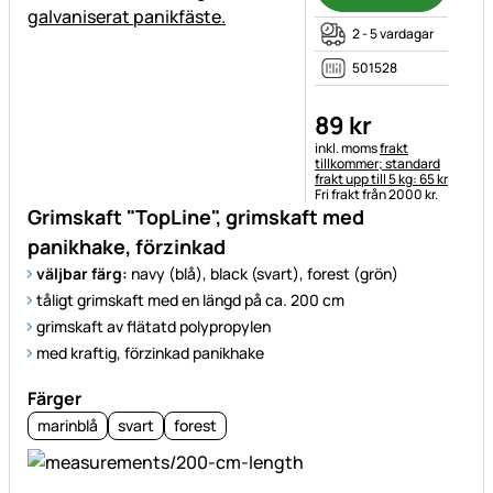
2 - 5 vardagar
501528
89
kr
Skatteinformation:
inkl. moms
frakt
tillkommer; standard
frakt upp till 5 kg: 65 kr
Fri frakt från 2000 kr.
Grimskaft "TopLine", grimskaft med
panikhake, förzinkad
väljbar färg:
navy (blå), black (svart), forest (grön)
tåligt grimskaft med en längd på ca. 200 cm
grimskaft av flätatd polypropylen
med kraftig, förzinkad panikhake
Färger
marinblå
svart
forest