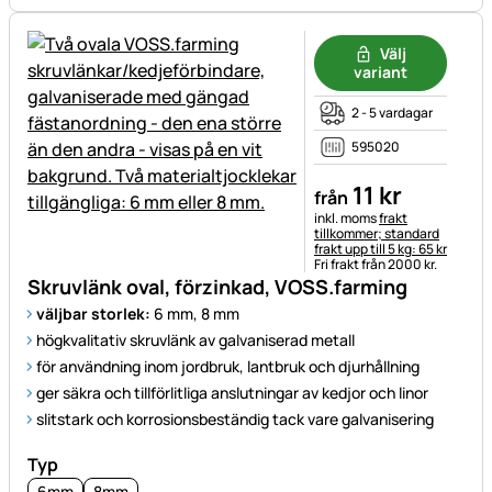
Välj
variant
2 - 5 vardagar
595020
11
kr
från
Skatteinformation:
inkl. moms
frakt
tillkommer; standard
frakt upp till 5 kg: 65 kr
Fri frakt från 2000 kr.
Skruvlänk oval, förzinkad, VOSS.farming
väljbar storlek:
6 mm, 8 mm
högkvalitativ skruvlänk av galvaniserad metall
för användning inom jordbruk, lantbruk och djurhållning
ger säkra och tillförlitliga anslutningar av kedjor och linor
slitstark och korrosionsbeständig tack vare galvanisering
Typ
6mm
8mm