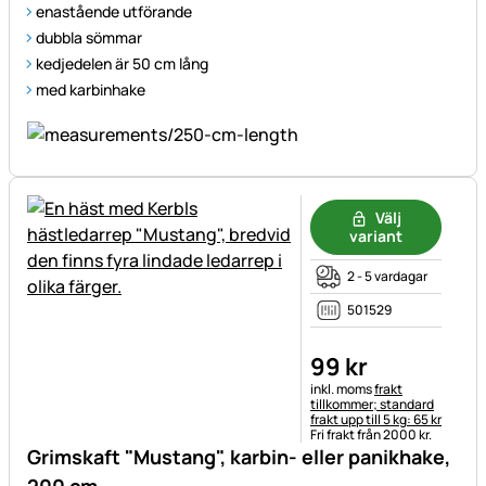
enastående utförande
dubbla sömmar
kedjedelen är 50 cm lång
med karbinhake
Välj
variant
2 - 5 vardagar
501529
99
kr
Skatteinformation:
inkl. moms
frakt
tillkommer; standard
frakt upp till 5 kg: 65 kr
Fri frakt från 2000 kr.
Grimskaft "Mustang", karbin- eller panikhake,