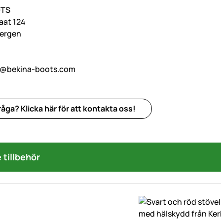
OTS
aat 124
bergen
o@bekina-boots.com
åga? Klicka här för att kontakta oss!
tillbehör