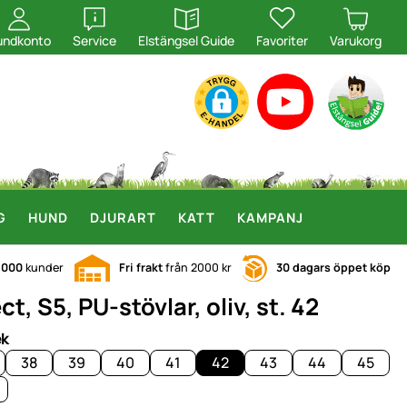
öppna
öppna
undkonto
Service
Elstängsel Guide
Favoriter
Varukorg
G
HUND
DJURART
KATT
KAMPANJ
.000
kunder
Fri frakt
från 2000 kr
30 dagars öppet köp
 S5, PU-stövlar, oliv, st. 42
ek
38
39
40
41
42
43
44
45