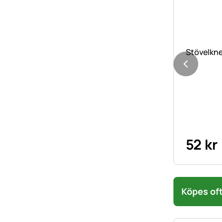
Stövelkne
52
kr
Köpes oft