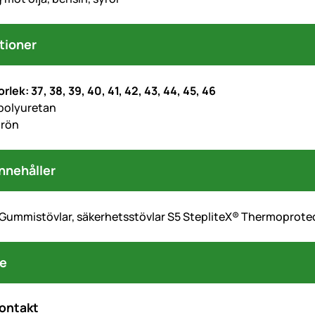
tioner
orlek: 37, 38, 39, 40, 41, 42, 43, 44, 45, 46
 polyuretan
grön
nnehåller
 Gummistövlar, säkerhetsstövlar S5 StepliteX® Thermoprotec
re
kontakt