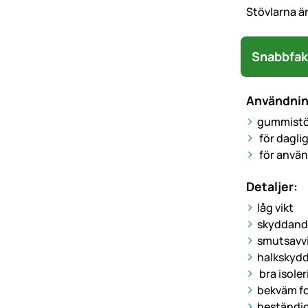
Stövlarna är
Snabbfak
Användni
gummistöv
för dagli
för använ
Detaljer:
låg vikt
skyddand
smutsavv
halkskydd
bra isole
bekväm fo
beständig