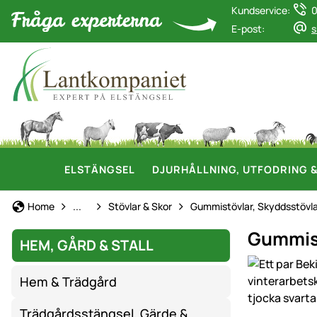
Kundservice:
0
E-post:
s
ELSTÄNGSEL
DJURHÅLLNING, UTFODRING 
Arbetskläder & Skyddsutrustning
Home
...
Stövlar & Skor
Gummistövlar, Skyddsstövla
Gummist
HEM, GÅRD & STALL
Produktgaler
Hem & Trädgård
Trädgårdsstängsel, Gärde &