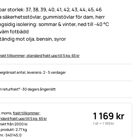
bar storlek: 37, 38, 39, 40, 41, 42, 43, 44, 45, 46
ta säkerhetsstövlar, gummistövlar för dam, herr
gsidig isolering: sommar & vinter, ned till -40 °C
väm fotbädd
tändig mot olja, bensin, syror
rakt tillkommer; standard frakt upp till 5 kg: 65 kr
begränsat antal
, leverans:
2 - 5 vardagar
4
ri returfrakt
-
30 dagars ångerrätt
1 169
kr
tteinformation:
l. moms,
frakt tillkommer;
dard frakt upp till 5 kg: 65 kr
1 st =
1 169
kr
frakt från 2000 kr.
t produkt: 2,77 kg
.nr.: 540145;0