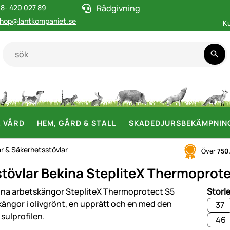
8- 420 027 89
Rådgivning
hop@lantkompaniet.se
K
& VÅRD
HEM, GÅRD & STALL
SKADEDJURSBEKÄMPNIN
r & Säkerhetsstövlar
Över
750
övlar Bekina StepliteX Thermoprotect,
i
Storl
37
46