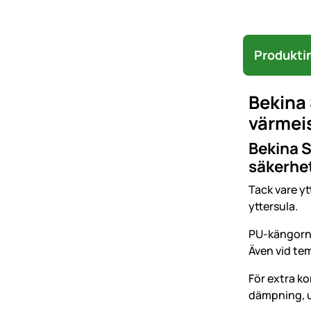
Produkti
Bekina
värmeis
Bekina S
säkerhe
Tack vare y
yttersula.
PU-kängorna 
Även vid tem
För extra k
dämpning, u