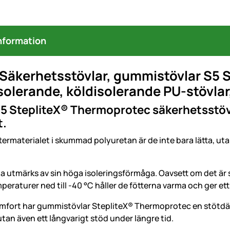
nformation
 Säkerhetsstövlar, gummistövlar S5 
olerande, köldisolerande PU-stövlar,
5 StepliteX® Thermoprotec säkerhetsstöv
t.
ttermaterialet i skummad polyuretan är de inte bara lätta, 
utmärks av sin höga isoleringsförmåga. Oavsett om det är som
peraturer ned till -40 °C håller de fötterna varma och ger ett t
omfort har gummistövlar StepliteX® Thermoprotec en stötdä
tan även ett långvarigt stöd under längre tid.