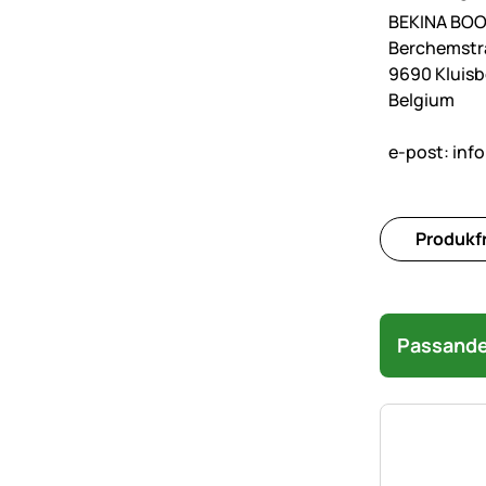
BEKINA BO
Berchemstr
9690 Kluis
Belgium
e-post:
inf
Produkfr
Passande 