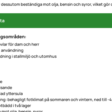
 dessutom beständiga mot olja, bensin och syror, vilket gör 
ta
ngsområden:
lar för dam och herr
g användning
dning i stallmiljö och utomhus
e
isande
ad yttersula
ring: behagligt fotklimat på sommaren och vintern, ned till -
tbädd i två lager
 mot olja, bensin, syror