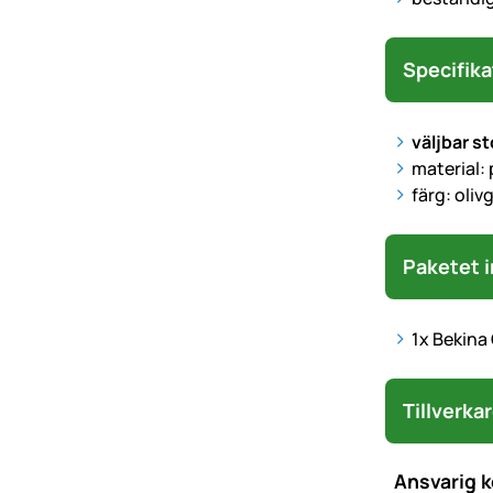
Specifika
väljbar st
material:
färg: oliv
Paketet i
1x Bekina
Tillverka
Ansvarig 