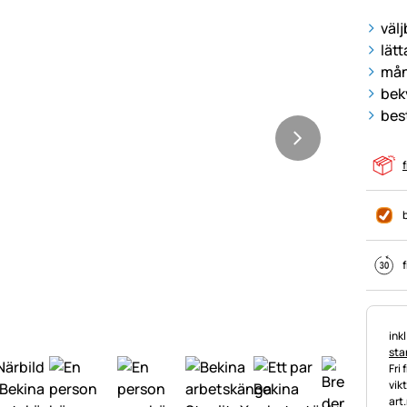
välj
lät
mån
bek
bes
f
f
Ska
ink
stan
Fri 
vik
art