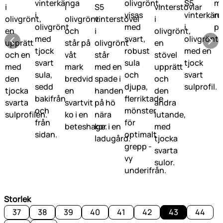
Storlek
37
38
39
40
41
42
43
44