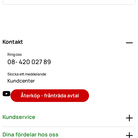
Sidfot
Kontakt
Ring oss
08- 420 027 89
Skicka ett meddelande
Kundcenter
Återköp - frånträda avtal
Kundservice
Dina fördelar hos oss