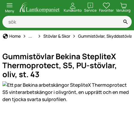
öppna
Kundkonto
Service
Favoriter
Varukorg
Meny
Arbetskläder & Skyddsutrustning
Home
...
Stövlar & Skor
Gummistövlar, Skyddsstövlar
Gummistövlar Bekina StepliteX
Thermoprotect, S5, PU-stövlar,
oliv, st. 43
Produktgaleri