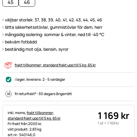
45
46
väljbar storlek: 37, 38, 39, 40, 41, 42, 43, 44, 45, 46
lätta säkerhetsstövlar, gummistövlar för dam, herr
mångsidig isolering: sommar & vinter, ned till -40 °C
bekväm fotbädd
beständig mot olja, bensin, syror
frakt tillkommer; standard frakt upp till 5 kg: 65 kr
i lager
, leverans:
2 - 5 vardagar
4
fri returfrakt
-
30 dagars ångerrätt
1 169
kr
Skatteinformation:
inkl. moms,
frakt tillkommer;
standard frakt upp till 5 kg: 65 kr
1 st =
1 169
kr
Fri frakt från 2000 kr.
vikt produkt: 2,83 kg
art.nr.: 540146;0