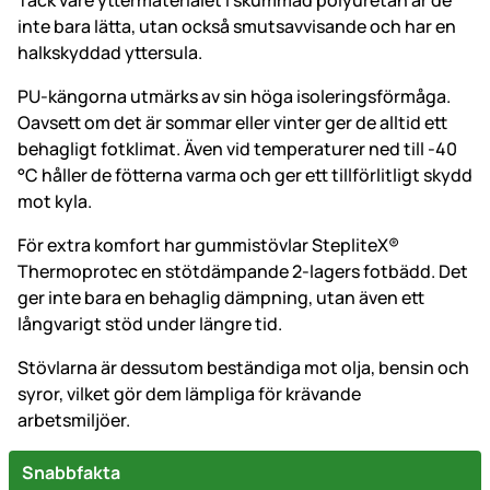
Tack vare yttermaterialet i skummad polyuretan är de
inte bara lätta, utan också smutsavvisande och har en
halkskyddad yttersula.
PU-kängorna utmärks av sin höga isoleringsförmåga.
Oavsett om det är sommar eller vinter ger de alltid ett
behagligt fotklimat. Även vid temperaturer ned till -40
°C håller de fötterna varma och ger ett tillförlitligt skydd
mot kyla.
För extra komfort har gummistövlar StepliteX®
Thermoprotec en stötdämpande 2-lagers fotbädd. Det
ger inte bara en behaglig dämpning, utan även ett
långvarigt stöd under längre tid.
Stövlarna är dessutom beständiga mot olja, bensin och
syror, vilket gör dem lämpliga för krävande
arbetsmiljöer.
Snabbfakta