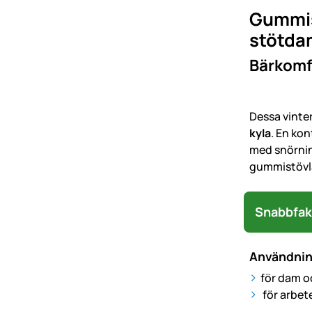
Gummist
stötda
Bärkomfo
Dessa vinte
kyla
. En ko
med snörning
gummistövla
Snabbfak
Användni
för dam o
för arbet