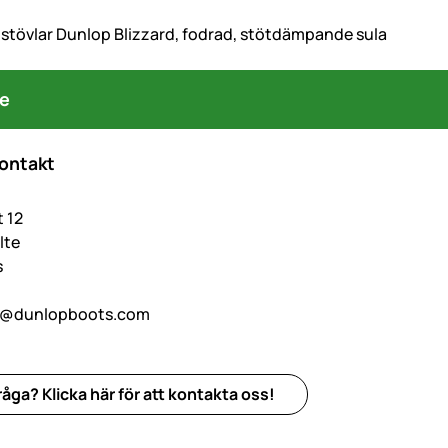
stövlar Dunlop Blizzard, fodrad, stötdämpande sula
re
kontakt
t 12
lte
s
o@dunlopboots.com
åga? Klicka här för att kontakta oss!