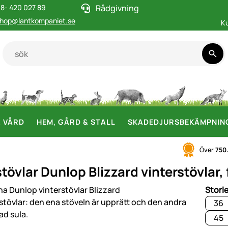
8- 420 027 89
Rådgivning
hop@lantkompaniet.se
K
& VÅRD
HEM, GÅRD & STALL
SKADEDJURSBEKÄMPNIN
Över
750
övlar Dunlop Blizzard vinterstövlar,
i
Storl
36
45