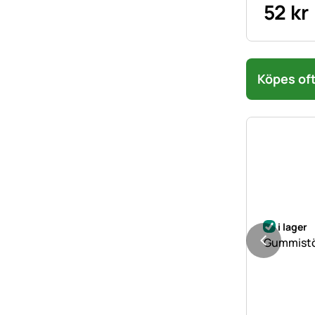
52
kr
Köpes oft
i lager
Gummistöv