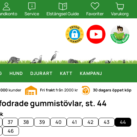
öppna
öppna
undkonto
Service
Elstängsel Guide
Favoriter
Varukorg
G
HUND
DJURART
KATT
KAMPANJ
.000
kunder
Fri frakt
från 2000 kr
30 dagars öppet köp
 fodrade gummistövlar, st. 44
ek
37
38
39
40
41
42
43
44
46