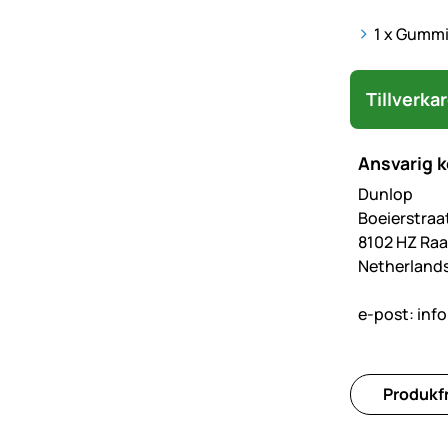
1 x Gummi
Tillverka
Ansvarig 
Dunlop
Boeierstraa
8102 HZ Raa
Netherland
e-post:
inf
Produkfr