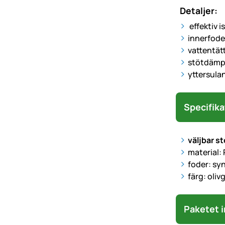
Detaljer:
effektiv i
innerfode
vattentät
stötdämpa
yttersula
Specifika
väljbar st
material:
foder: sy
färg: oliv
Paketet i