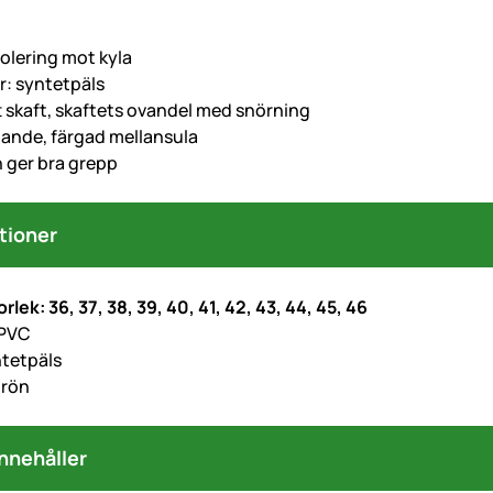
solering mot kyla
r: syntetpäls
t skaft, skaftets ovandel med snörning
nde, färgad mellansula
n ger bra grepp
tioner
orlek: 36, 37, 38, 39, 40, 41, 42, 43, 44, 45, 46
 PVC
ntetpäls
grön
nnehåller