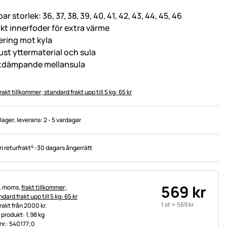
bar storlek: 36, 37, 38, 39, 40, 41, 42, 43, 44, 45, 46
ckt innerfoder för extra värme
lering mot kyla
ust yttermaterial och sula
tdämpande mellansula
rakt tillkommer; standard frakt upp till 5 kg: 65 kr
 lager
, leverans:
2 - 5 vardagar
4
ri returfrakt
-
30 dagars ångerrätt
569
kr
tteinformation:
l. moms,
frakt tillkommer;
dard frakt upp till 5 kg: 65 kr
1 st =
569
kr
frakt från 2000 kr.
t produkt: 1,98 kg
.nr.: 540177;0