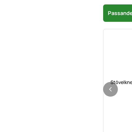
Passande 
Stövelkne