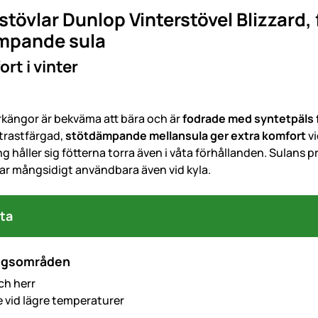
övlar Dunlop Vinterstövel Blizzard,
mpande sula
rt i vinter
rkängor är bekväma att bära och är
fodrade med syntetpäls f
ntrastfärgad,
stötdämpande mellansula ger extra komfort
v
 håller sig fötterna torra även i våta förhållanden. Sulans pr
r mångsidigt användbara även vid kyla.
ta
ngsområden
ch herr
e vid lägre temperaturer