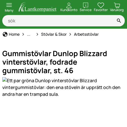
öppna
Kundkonto
Service
Favoriter
Varukorg
Meny
Arbetskläder & Skyddsutrustning
Home
...
Stövlar & Skor
Arbetsstövlar
Gummistövlar Dunlop Blizzard
vinterstövlar, fodrade
gummistövlar, st. 46
Produktgaleri