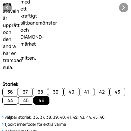
Storlek
36
37
38
39
40
41
42
43
44
45
46
väljbar storlek: 36, 37, 38, 39, 40, 41, 42, 43, 44, 45, 46
tjockt innerfoder för extra värme