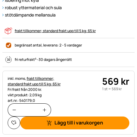
isolering mot kyla
robust yttermaterial och sula
stötdämpande mellansula
frakt tillkommer; standard frakt upp till 5 kg: 65 kr
begränsat antal
, leverans:
2 - 5 vardagar
4
fri returfrakt
-
30 dagars ångerrätt
569
kr
Skatteinformation:
inkl. moms,
frakt tillkommer;
standard frakt upp till 5 kg: 65 kr
1 st =
569
kr
Fri frakt från 2000 kr.
vikt produkt: 2,09 kg
art.nr.: 540179;0
Lägg till i varukorgen