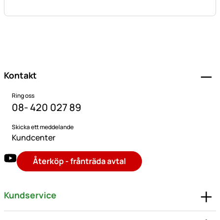
Sidfot
Kontakt
Ring oss
08- 420 027 89
Skicka ett meddelande
Kundcenter
Återköp - frånträda avtal
Kundservice