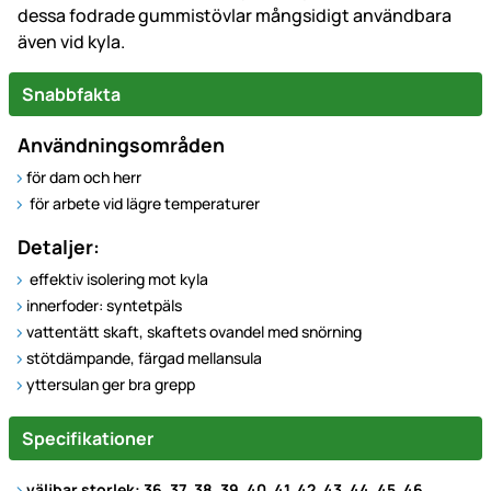
dessa fodrade gummistövlar mångsidigt användbara
även vid kyla.
Snabbfakta
Användningsområden
för dam och herr
för arbete vid lägre temperaturer
Detaljer:
effektiv isolering mot kyla
innerfoder: syntetpäls
vattentätt skaft, skaftets ovandel med snörning
stötdämpande, färgad mellansula
yttersulan ger bra grepp
Specifikationer
väljbar storlek: 36, 37, 38, 39, 40, 41, 42, 43, 44, 45, 46