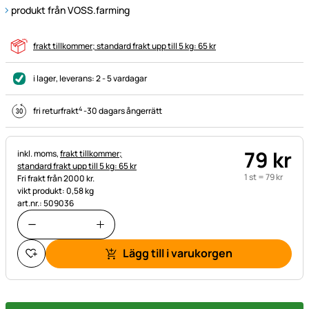
produkt från VOSS.farming
frakt tillkommer; standard frakt upp till 5 kg: 65 kr
i lager
, leverans:
2 - 5 vardagar
4
fri returfrakt
-
30 dagars ångerrätt
79
kr
Skatteinformation:
inkl. moms,
frakt tillkommer;
standard frakt upp till 5 kg: 65 kr
1 st =
79
kr
Fri frakt från 2000 kr.
vikt produkt: 0,58 kg
art.nr.: 509036
Lägg till i varukorgen