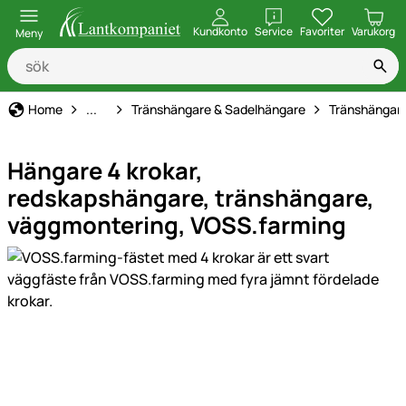
öppna
Kundkonto
Service
Favoriter
Varukorg
Meny
Stallinredning
Home
...
Tränshängare & Sadelhängare
Tränshängare,
Hängare 4 krokar,
redskapshängare, tränshängare,
väggmontering, VOSS.farming
Produktgaleri