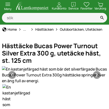
öppna
Kundkonto
Service
Favoriter
Varukorg
Meny
Hästhållning
Home
...
Hästtäcken
Outdoortäcken, Utetäcken
Hästtäcke Bucas Power Turnout
Silver Extra 300 g, utetäcke häst,
st. 125 cm
Produktgaleri