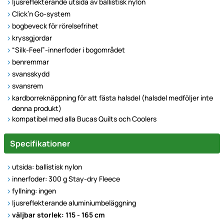
ljusreflekterande utsida av ballistisk nylon
Click’n Go-system
bogbeveck för rörelsefrihet
kryssgjordar
“Silk-Feel”-innerfoder i bogområdet
benremmar
svansskydd
svansrem
kardborreknäppning för att fästa halsdel (halsdel medföljer inte
denna produkt)
kompatibel med alla Bucas Quilts och Coolers
Specifikationer
utsida: ballistisk nylon
innerfoder: 300 g Stay-dry Fleece
fyllning: ingen
ljusreflekterande aluminiumbeläggning
väljbar storlek: 115 - 165 cm