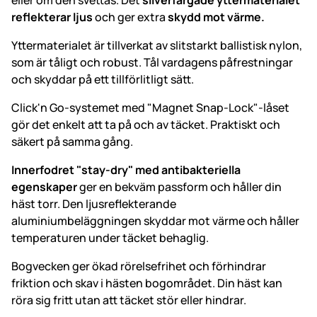
eller om den svettas. Det
silverfärgade yttermaterialet
reflekterar ljus
och ger extra
skydd mot värme.
Yttermaterialet är tillverkat av slitstarkt ballistisk nylon,
som är tåligt och robust. Tål vardagens påfrestningar
och skyddar på ett tillförlitligt sätt.
Click'n Go-systemet med "Magnet Snap-Lock"-låset
gör det enkelt att ta på och av täcket. Praktiskt och
säkert på samma gång.
Innerfodret "stay-dry" med antibakteriella
egenskaper
ger en bekväm passform och håller din
häst torr. Den ljusreflekterande
aluminiumbeläggningen skyddar mot värme och håller
temperaturen under täcket behaglig.
Bogvecken ger ökad rörelsefrihet och förhindrar
friktion och skav i hästen bogområdet. Din häst kan
röra sig fritt utan att täcket stör eller hindrar.