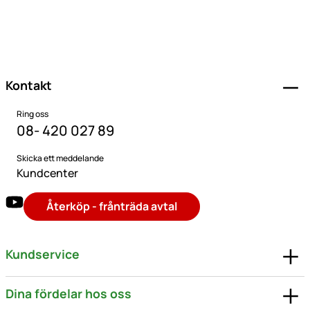
Sidfot
Kontakt
Ring oss
08- 420 027 89
Skicka ett meddelande
Kundcenter
Återköp - frånträda avtal
Kundservice
Dina fördelar hos oss