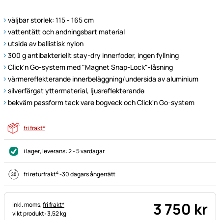
väljbar storlek: 115 - 165 cm
vattentätt och andningsbart material
utsida av ballistisk nylon
300 g antibakteriellt stay-dry innerfoder, ingen fyllning
Click'n Go-system med "Magnet Snap-Lock"-låsning
värmereflekterande innerbeläggning/undersida av aluminium
silverfärgat yttermaterial, ljusreflekterande
bekväm passform tack vare bogveck och Click'n Go-system
fri frakt*
i lager
, leverans:
2 - 5 vardagar
4
fri returfrakt
-
30 dagars ångerrätt
3 750
kr
Skatteinformation:
inkl. moms,
fri frakt*
vikt produkt: 3,52 kg