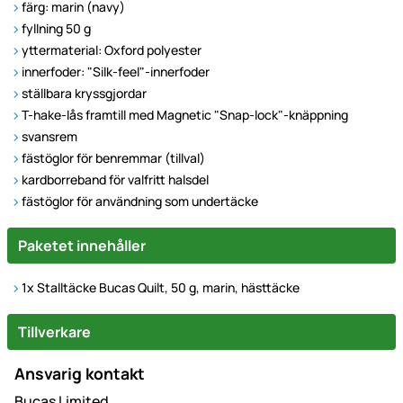
färg: marin (navy)
fyllning 50 g
yttermaterial: Oxford polyester
innerfoder: "Silk-feel"-innerfoder
ställbara kryssgjordar
T-hake-lås framtill med Magnetic "Snap-lock"-knäppning
svansrem
fästöglor för benremmar (tillval)
kardborreband för valfritt halsdel
fästöglor för användning som undertäcke
Paketet innehåller
1x Stalltäcke Bucas Quilt, 50 g, marin, hästtäcke
Tillverkare
Ansvarig kontakt
Bucas Limited