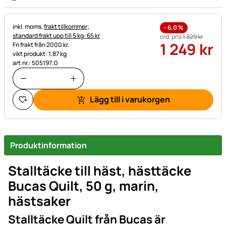
Skatteinformation:
inkl. moms,
frakt tillkommer;
-
6,0
%
standard frakt upp till 5 kg: 65 kr
ord. pris
1 329
kr
1 249
kr
Fri frakt från 2000 kr.
vikt produkt: 1,87 kg
art.nr.: 505197;0
Lägg till i varukorgen
Produktinformation
Stalltäcke till häst, hästtäcke
Bucas Quilt, 50 g, marin,
hästsaker
Stalltäcke Quilt från Bucas är