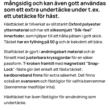
mångsidig och kan även gott användas
som ett extra undertäcke under t.ex.
ett utetäcke för häst.
Hästtäcket är tillverkat av slitstarkt
Oxford polyester
yttermaterial
och har ett
silkesmjukt "Silk-feel"
innerfoder
, som hjälper till att hålla pälsen i gott skick.
Täcket
har en fyllning på 50 g
och är bekvämt att bära.
Stalltäcket är gjort i
andningsbart material
och är
försett med
justerbara kryssgjordar
för en säker
passform.
T-kroken framtill
med
magnetiskt "Snap-
Lock
"-fäste gör det enkelt att fästa täcket;
kardborreband finns
för extra säkerhet. Det finns
också en
svansrem
och fästöglor för valfria benremmar
(benremmar medföljer inte).
Hästtäcket har även fästöglor för användning som
undertäcke.