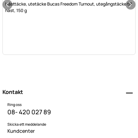
Hästtäcke, utetäcke Bucas Freedom Turnout, utegångstäcke till
häst, 150 g
Sidfot
Kontakt
Ring oss
08- 420 027 89
Skicka ett meddelande
Kundcenter