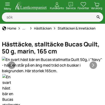
öppna
Kundkonto
Service
Favoriter
Varukorg
Meny
Hästhållning
Home
...
Hästtäcken
Stalltäcken & Innetäcken
Hästtäcke, stalltäcke Bucas Quilt,
50 g, marin, 165 cm
Produktgaleri