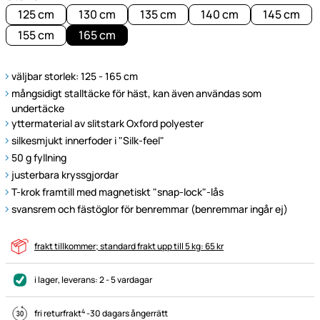
125 cm
130 cm
135 cm
140 cm
145 cm
155 cm
165 cm
väljbar storlek: 125 - 165 cm
mångsidigt stalltäcke för häst, kan även användas som
undertäcke
yttermaterial av slitstark Oxford polyester
silkesmjukt innerfoder i "Silk-feel"
50 g fyllning
justerbara kryssgjordar
T-krok framtill med magnetiskt "snap-lock"-lås
svansrem och fästöglor för benremmar (benremmar ingår ej)
frakt tillkommer; standard frakt upp till 5 kg: 65 kr
i lager
, leverans:
2 - 5 vardagar
4
fri returfrakt
-
30 dagars ångerrätt