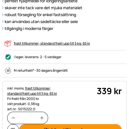
perfekt hjälpmedel för longeringsarbete
skaver inte tack vare det mjuka materialet
robust försegling för enkel fastsättning
kan användas utan sadeltäcke eller sele
tillgänglig i moderna färger
frakt tillkommer; standard frakt upp till 5 kg: 65 kr
i lager
, leverans:
2 - 5 vardagar
4
fri returfrakt
-
30 dagars ångerrätt
339
kr
Skatteinformation:
inkl. moms,
frakt tillkommer;
standard frakt upp till 5 kg: 65 kr
Fri frakt från 2000 kr.
vikt produkt: 0,38 kg
art.nr.: 5015222;0