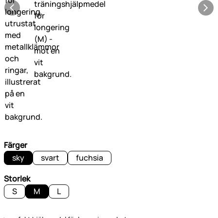
Färger
sky
svart
fuchsia
Storlek
S
M
L