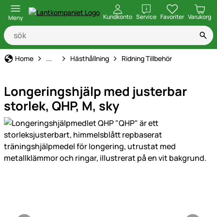
öppna
Kundkonto
Service
Favoriter
Varukorg
Meny
Djurhållning, Utfodring & Vård
Home
...
Hästhållning
Ridning Tillbehör
Longeringshjälp med justerbar
storlek, QHP, M, sky
Produktgaleri