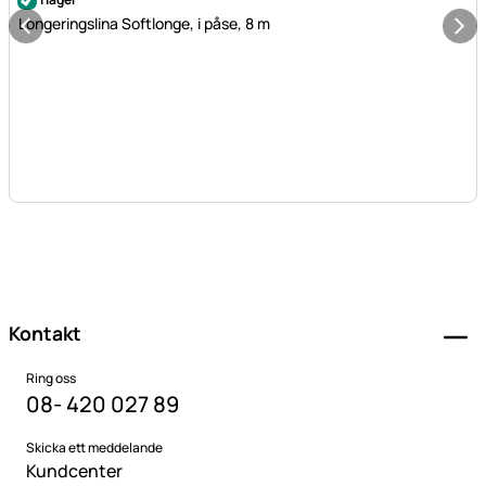
Longeringslina Softlonge, i påse, 8 m
Sidfot
Kontakt
Ring oss
08- 420 027 89
Skicka ett meddelande
Kundcenter