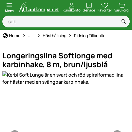
öppna
Kundkonto
Service
Favoriter
Varukorg
Meny
Djurhållning, Utfodring & Vård
Home
...
Hästhållning
Ridning Tillbehör
Longeringslina Softlonge med
karbinhake, 8 m, brun/ljusblå
Produktgaleri