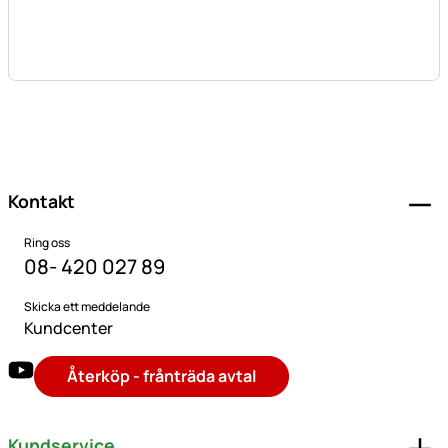
Sidfot
Kontakt
Ring oss
08- 420 027 89
Skicka ett meddelande
Kundcenter
Återköp - frånträda avtal
Kundservice