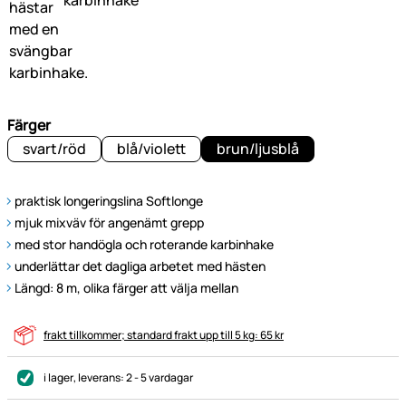
Färger
svart/röd
blå/violett
brun/ljusblå
praktisk longeringslina Softlonge
mjuk mixväv för angenämt grepp
med stor handögla och roterande karbinhake
underlättar det dagliga arbetet med hästen
Längd: 8 m, olika färger att välja mellan
frakt tillkommer; standard frakt upp till 5 kg: 65 kr
i lager
, leverans:
2 - 5 vardagar