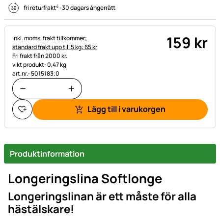
4
fri returfrakt
-
30 dagars ångerrätt
159
kr
Skatteinformation:
inkl. moms,
frakt tillkommer;
standard frakt upp till 5 kg: 65 kr
Fri frakt från 2000 kr.
vikt produkt: 0,47 kg
art.nr.: 5015183;0
Lägg till i varukorgen
Produktinformation
Longeringslina Softlonge
Longeringslinan är ett måste för alla
hästälskare!