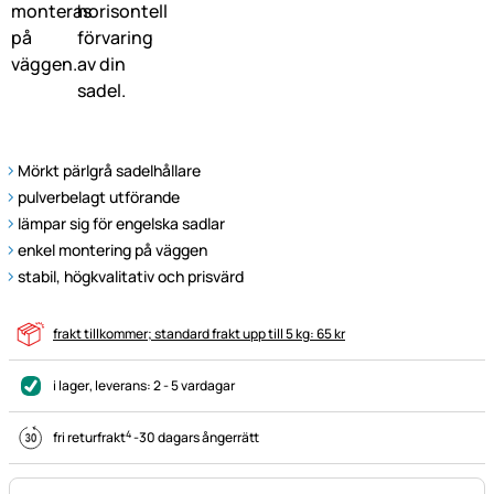
Mörkt pärlgrå sadelhållare
pulverbelagt utförande
lämpar sig för engelska sadlar
enkel montering på väggen
stabil, högkvalitativ och prisvärd
frakt tillkommer; standard frakt upp till 5 kg: 65 kr
i lager
, leverans:
2 - 5 vardagar
4
fri returfrakt
-
30 dagars ångerrätt