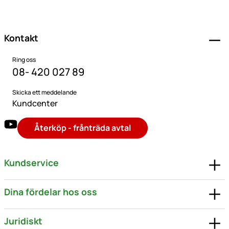
Sidfot
Kontakt
Ring oss
08- 420 027 89
Skicka ett meddelande
Kundcenter
Återköp - frånträda avtal
Kundservice
Dina fördelar hos oss
Juridiskt