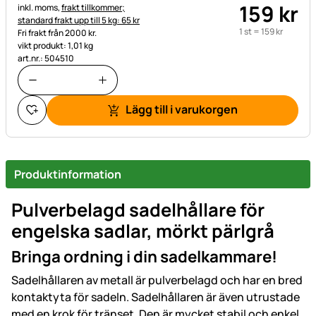
159
kr
Skatteinformation:
inkl. moms,
frakt tillkommer;
standard frakt upp till 5 kg: 65 kr
1 st =
159
kr
Fri frakt från 2000 kr.
vikt produkt: 1,01 kg
art.nr.: 504510
Lägg till i varukorgen
Produktinformation
Pulverbelagd sadelhållare för
engelska sadlar, mörkt pärlgrå
Bringa ordning i din sadelkammare!
Sadelhållaren av metall är pulverbelagd och har en bred
kontaktyta för sadeln. Sadelhållaren är även utrustade
med en krok för tränset. Den är mycket stabil och enkel