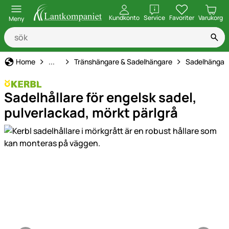
öppna
Kundkonto
Service
Favoriter
Varukorg
Meny
Stallinredning
Home
...
Tränshängare & Sadelhängare
Sadelhängar
Sadelhållare för engelsk sadel,
pulverlackad, mörkt pärlgrå
Produktgaleri