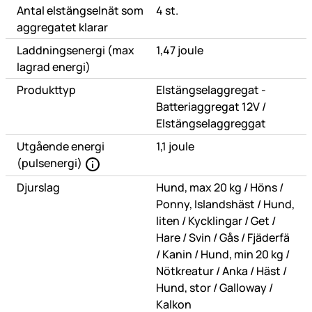
Antal elstängselnät som
4 st.
aggregatet klarar
Laddningsenergi (max
1,47 joule
lagrad energi)
Produkttyp
Elstängselaggregat -
eller
Batteriaggregat 12V
/
Elstängselaggreggat
Utgående energi
1,1 joule
(pulsenergi)
eller
eller
Djurslag
Hund, max 20 kg
/
Höns
/
eller
Ponny, Islandshäst
/
Hund,
eller
eller
eller
liten
/
Kycklingar
/
Get
/
eller
eller
eller
Hare
/
Svin
/
Gås
/
Fjäderfä
eller
eller
eller
/
Kanin
/
Hund, min 20 kg
/
eller
eller
eller
Nötkreatur
/
Anka
/
Häst
/
eller
eller
Hund, stor
/
Galloway
/
Kalkon