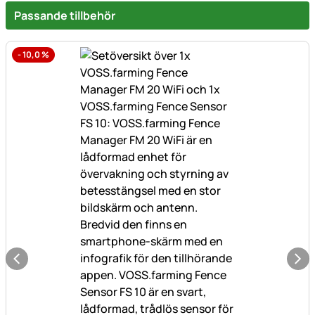
Passande tillbehör
-
10,0
%