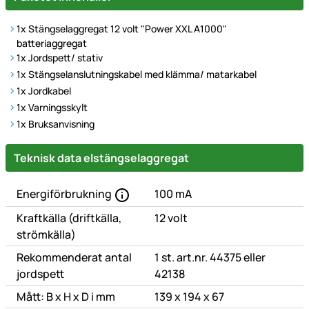
1x Stängselaggregat 12 volt "Power XXL A1000"
batteriaggregat
1x Jordspett/ stativ
1x Stängselanslutningskabel med klämma/ matarkabel
1x Jordkabel
1x Varningsskylt
1x Bruksanvisning
Technische Daten
Teknisk data elstängselaggregat
Energiförbrukning
100 mA
Kraftkälla (driftkälla,
12 volt
strömkälla)
Rekommenderat antal
1 st. art.nr. 44375 eller
jordspett
42138
Mått: B x H x D i mm
139 x 194 x 67