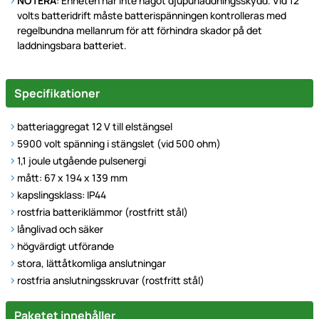
NOTERA
: Enheten har inte något djupurladdningsskydd. Vid 12
volts batteridrift måste batterispänningen kontrolleras med
regelbundna mellanrum för att förhindra skador på det
laddningsbara batteriet.
Specifikationer
batteriaggregat 12 V till elstängsel
5900 volt spänning i stängslet (vid 500 ohm)
1,1 joule utgående pulsenergi
mått: 67 x 194 x 139 mm
kapslingsklass: IP44
rostfria batteriklämmor (rostfritt stål)
långlivad och säker
högvärdigt utförande
stora, lättåtkomliga anslutningar
rostfria anslutningsskruvar (rostfritt stål)
Paketet innehåller