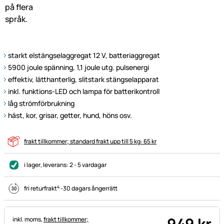
starkt elstängselaggregat 12 V, batteriaggregat
5900 joule spänning, 1,1 joule utg. pulsenergi
effektiv, lätthanterlig, slitstark stängselapparat
inkl. funktions-LED och lampa för batterikontroll
låg strömförbrukning
häst, kor, grisar, getter, hund, höns osv.
frakt tillkommer; standard frakt upp till 5 kg: 65 kr
i lager
, leverans:
2 - 5 vardagar
4
fri returfrakt
-
30 dagars ångerrätt
949
kr
Skatteinformation:
inkl. moms,
frakt tillkommer;