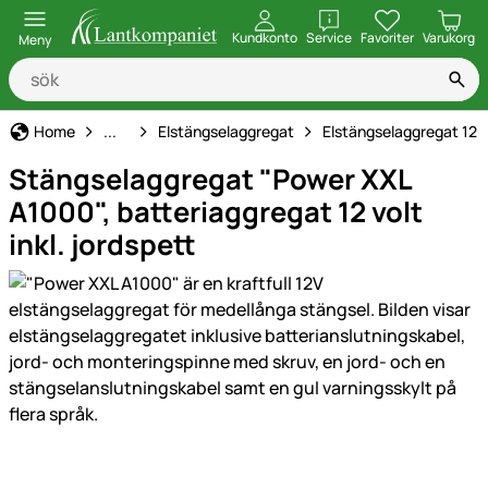
öppna
Kundkonto
Service
Favoriter
Varukorg
Meny
Elstängsel
Home
...
Elstängselaggregat
Elstängselaggregat 12 
Stängselaggregat "Power XXL
A1000", batteriaggregat 12 volt
inkl. jordspett
Produktgaleri