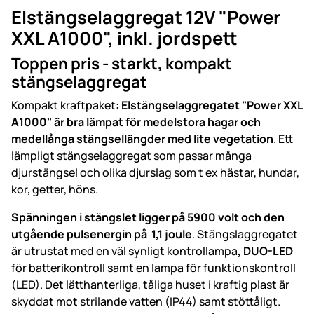
Elstängselaggregat 12V "Power
XXL A1000", inkl. jordspett
Toppen pris - starkt, kompakt
stängselaggregat
Kompakt kraftpaket
: Elstängselaggregatet "Power XXL
A1000" är bra lämpat för medelstora hagar och
medellånga stängsellängder med lite vegetation
. Ett
lämpligt stängselaggregat som passar många
djurstängsel och olika djurslag som t ex hästar, hundar,
kor, getter, höns.
Spänningen i stängslet ligger på 5900 volt och den
utgående pulsenergin på 1,1 joule
. Stängslaggregatet
är utrustat med en väl synligt kontrollampa
, DUO-LED
för batterikontroll samt en lampa för funktionskontroll
(LED). Det lätthanterliga, tåliga huset i kraftig plast är
skyddat mot strilande vatten (IP44) samt stöttåligt.