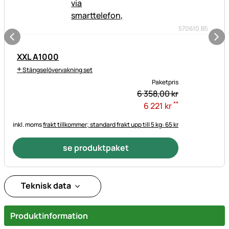
570610.B5
XXL A1000
+
Stängselövervakning set
Paketpris
6 358,
00
kr
**
6 221
kr
inkl. moms
frakt tillkommer; standard frakt upp till 5 kg: 65 kr
se produktpaket
Teknisk data
Produktinformation