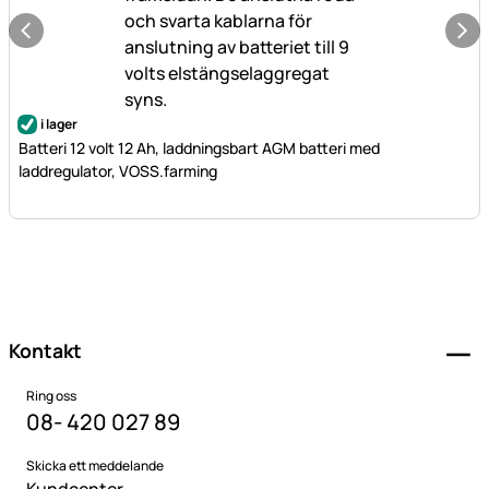
i lager
Batteri 12 volt 12 Ah, laddningsbart AGM batteri med
laddregulator, VOSS.farming
Sidfot
Kontakt
Ring oss
08- 420 027 89
Skicka ett meddelande