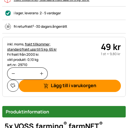
i lager
, leverans:
2 - 5 vardagar
4
fri returfrakt
-
30 dagars ångerrätt
49
kr
Skatteinformation:
inkl. moms,
frakt tillkommer;
standard frakt upp till 5 kg: 65 kr
1 st =
9
,
80
kr
Fri frakt från 2000 kr.
vikt produkt: 0,10 kg
art.nr.: 29710
Lägg till i varukorgen
Produktinformation
®
®
5x VOSS.farming
farmNET