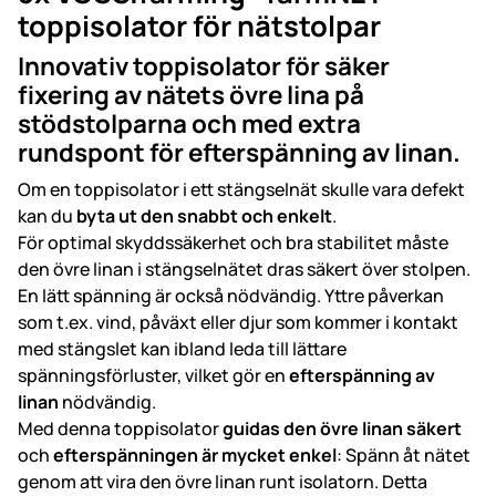
toppisolator för nätstolpar
Innovativ toppisolator för säker
fixering av nätets övre lina på
stödstolparna och med extra
rundspont för efterspänning av linan.
Om en toppisolator i ett stängselnät skulle vara defekt
kan du
byta ut den snabbt och enkelt
.
För optimal skyddssäkerhet och bra stabilitet måste
den övre linan i stängselnätet dras säkert över stolpen.
En lätt spänning är också nödvändig. Yttre påverkan
som t.ex. vind, påväxt eller djur som kommer i kontakt
med stängslet kan ibland leda till lättare
spänningsförluster, vilket gör en
efterspänning av
linan
nödvändig.
Med denna toppisolator
guidas den övre linan säkert
och
efterspänningen är mycket enkel
: Spänn åt nätet
genom att vira den övre linan runt isolatorn. Detta