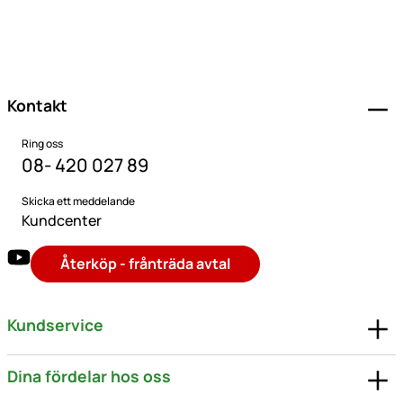
Sidfot
Kontakt
Ring oss
08- 420 027 89
Skicka ett meddelande
Kundcenter
Återköp - frånträda avtal
Kundservice
Dina fördelar hos oss