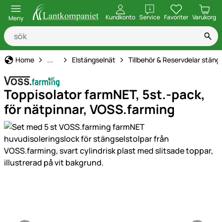
öppna
Kundkonto
Service
Favoriter
Varukorg
Meny
Elstängsel
Home
...
Elstängselnät
Tillbehör & Reservdelar stäng
Toppisolator farmNET, 5st.-pack,
för nätpinnar, VOSS.farming
Produktgaleri