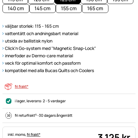
140 cm
145 cm
155 cm
165 cm
väljbar storlek: 115 - 165 cm
vattentätt och andningsbart material
utsida av ballistisk nylon
Click'n Go-system med "Magnetic Snap-Lock"
innerfoder av Dermo-care material
veck för optimal komfort och passform
kompatibel med alla Bucas Quilts och Coolers
fri frakt*
i lager
, leverans:
2 - 5 vardagar
4
fri returfrakt
-
30 dagars ångerrätt
3 125
kr
Skatteinformation:
inkl. moms,
fri frakt*