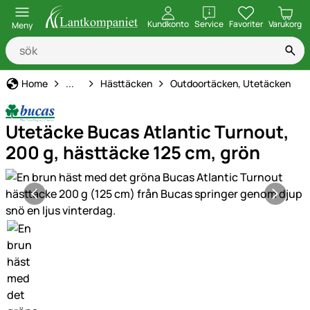
öppna
Kundkonto
Service
Favoriter
Varukorg
Meny
Hästhållning
Home
...
Hästtäcken
Outdoortäcken, Utetäcken
Utetäcke Bucas Atlantic Turnout,
200 g, hästtäcke 125 cm, grön
Produktgaleri