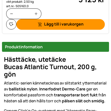
vikt produkt: 2,50 kg
art.nr.: 505163;0
Lägg till i varukorgen
Produktinformation
Hästtäcke, utetäcke
Bucas Atlantic Turnout, 200 g,
gön
Atlantic-serien kännetecknas av slitstarkt yttermaterial
av
ballistisk nylon
.
Innerfodret Dermo-Care
ger en
komfortabel passform och
transporterar bort fukt
från
hästen så att den hålls torr och
pälsen slät och smidig.
Genom Click'n Go-systemet med "Magnetic Snap-