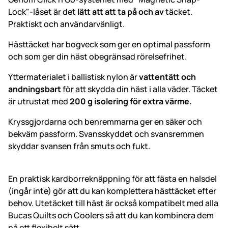
Lock"-låset är det
lätt att att ta på och av
täcket.
Praktiskt och användarvänligt.
Hästtäcket har bogveck som ger en optimal passform
och som ger din häst obegränsad rörelsefrihet.
Yttermaterialet i ballistisk nylon är
vattentätt och
andningsbart
för att skydda din häst i alla väder. Täcket
är utrustat med
200 g isolering för extra värme.
Kryssgjordarna och benremmarna ger en säker och
bekväm passform. Svansskyddet och svansremmen
skyddar svansen från smuts och fukt.
En praktisk kardborreknäppning för att fästa en halsdel
(ingår inte) gör att du kan komplettera hästtäcket efter
behov. Utetäcket till häst är också kompatibelt med alla
Bucas Quilts och Coolers så att du kan kombinera dem
på ett flexibelt sätt.