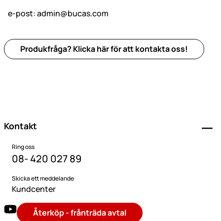
e-post:
admin@bucas.com
Produkfråga? Klicka här för att kontakta oss!
Sidfot
Kontakt
Ring oss
08- 420 027 89
Skicka ett meddelande
Kundcenter
Återköp - frånträda avtal