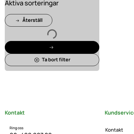
Aktiva sorteringar
Återställ
Laddar
Ta bort filter
Sidfot
Kontakt
Kundservic
Ring oss
Kontakt