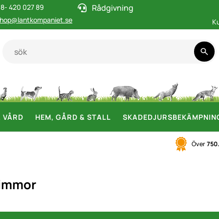
8- 420 027 89
Rådgivning
hop@lantkompaniet.se
K
& VÅRD
HEM, GÅRD & STALL
SKADEDJURSBEKÄMPNIN
Över
750
rimmor