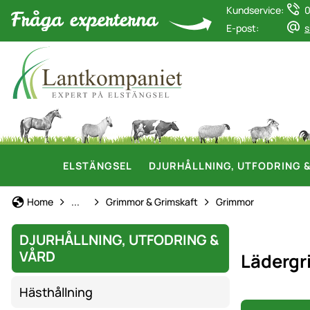
Kundservice:
0
E-post:
s
ELSTÄNGSEL
DJURHÅLLNING, UTFODRING 
Hästhållning
Home
...
Grimmor & Grimskaft
Grimmor
DJURHÅLLNING, UTFODRING &
VÅRD
Läderg
Hästhållning