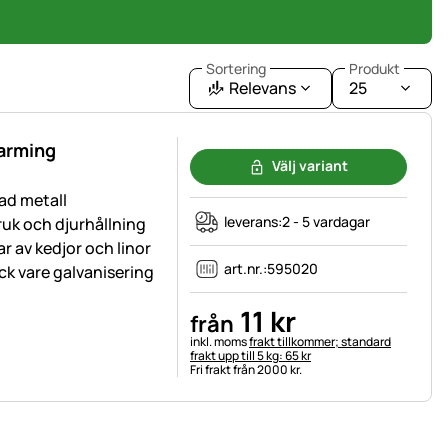
Sortering
Produkt
Relevans
25
farming
Välj variant
ad metall
leverans:
2 - 5 vardagar
ruk och djurhållning
ar av kedjor och linor
art.nr.:
595020
ck vare galvanisering
11
kr
från
Skatteinformation:
inkl. moms
frakt tillkommer; standard
frakt upp till 5 kg: 65 kr
Fri frakt från 2000 kr.