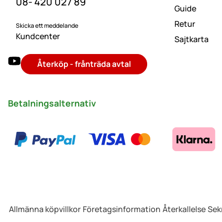
08- 420 027 89
Guide
Retur
Skicka ett meddelande
Kundcenter
Sajtkarta
Återköp - frånträda avtal
Betalningsalternativ
Allmänna köpvillkor
Företagsinformation
Återkallelse
Sek