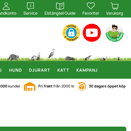
öppna
öppna
undkonto
Service
Elstängsel Guide
Favoriter
Varukorg
G
HUND
DJURART
KATT
KAMPANJ
.000
kunder
Fri frakt
från 2000 kr
30 dagars öppet köp