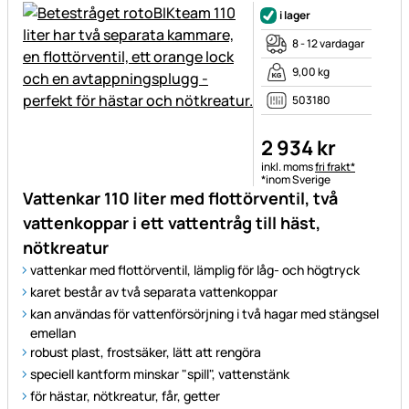
i lager
8 - 12 vardagar
9,00 kg
503180
2 934
kr
Skatteinformation:
inkl. moms
fri frakt*
*inom Sverige
Vattenkar 110 liter med flottörventil, två
vattenkoppar i ett vattentråg till häst,
nötkreatur
vattenkar med flottörventil, lämplig för låg- och högtryck
karet består av två separata vattenkoppar
kan användas för vattenförsörjning i två hagar med stängsel
emellan
robust plast, frostsäker, lätt att rengöra
speciell kantform minskar "spill", vattenstänk
för hästar, nötkreatur, får, getter