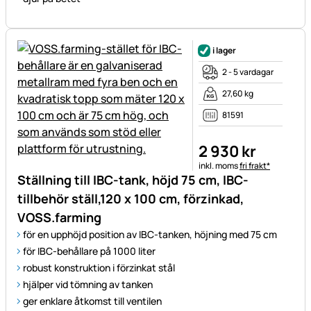
i lager
2 - 5 vardagar
27,60 kg
81591
2 930
kr
Skatteinformation:
inkl. moms
fri frakt*
Ställning till IBC-tank, höjd 75 cm, IBC-
tillbehör ställ,120 x 100 cm, förzinkad,
VOSS.farming
för en upphöjd position av IBC-tanken, höjning med 75 cm
för IBC-behållare på 1000 liter
robust konstruktion i förzinkat stål
hjälper vid tömning av tanken
ger enklare åtkomst till ventilen