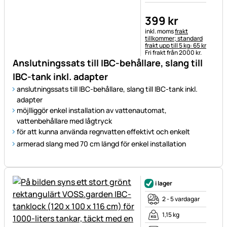
399
kr
Skatteinformation:
inkl. moms
frakt
tillkommer; standard
frakt upp till 5 kg: 65 kr
Fri frakt från 2000 kr.
Anslutningssats till IBC-behållare, slang till
IBC-tank inkl. adapter
anslutningssats till IBC-behållare, slang till IBC-tank inkl.
adapter
möjlliggör enkel installation av vattenautomat,
vattenbehållare med lågtryck
för att kunna använda regnvatten effektivt och enkelt
armerad slang med 70 cm längd för enkel installation
i lager
2 - 5 vardagar
1,15 kg