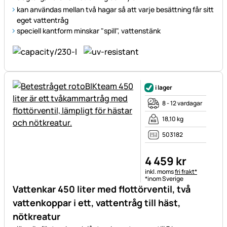
kan användas mellan två hagar så att varje besättning får sitt
eget vattentråg
speciell kantform minskar "spill", vattenstänk
i lager
8 - 12 vardagar
18,10 kg
503182
4 459
kr
Skatteinformation:
inkl. moms
fri frakt*
*inom Sverige
Vattenkar 450 liter med flottörventil, två
vattenkoppar i ett, vattentråg till häst,
nötkreatur