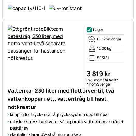
i lager
8 - 12 vardagar
12,00 kg
503181
3 819
kr
Skatteinformation:
inkl. moms
fri frakt*
*inom Sverige
Vattenkar 230 liter med flottörventil, två
vattenkoppar i ett, vattentråg till häst,
nötkreatur
lämplig för tryck- och lågtryckssystem upp till 7 bar
minskar stress tack vare två separata vattenkoppar tråget
består av
slagtålig, klarar UV-strålning och kyla