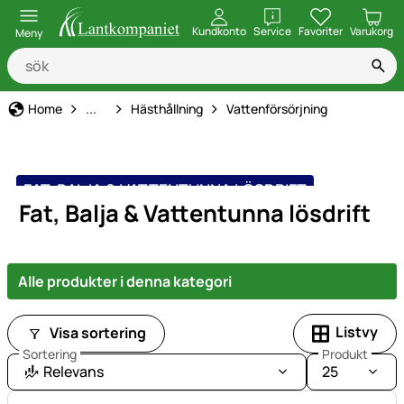
öppna
Kundkonto
Service
Favoriter
Varukorg
Meny
Djurhållning, Utfodring & Vård
Home
...
Hästhållning
Vattenförsörjning
FAT, BALJA & VATTENTUNNA LÖSDRIFT
Fat, Balja & Vattentunna lösdrift
Alle produkter i denna kategori
Listvy
Visa sortering
Sortering
Produkt
Relevans
25