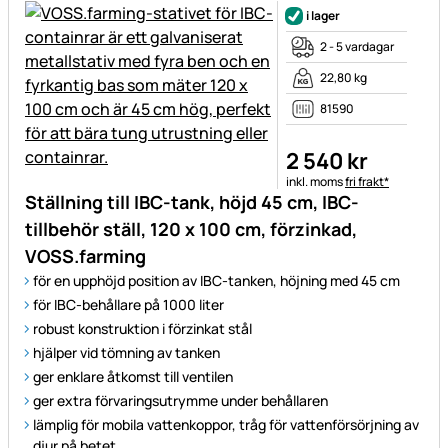
i lager
2 - 5 vardagar
22,80 kg
81590
2 540
kr
Skatteinformation:
inkl. moms
fri frakt*
Ställning till IBC-tank, höjd 45 cm, IBC-
tillbehör ställ, 120 x 100 cm, förzinkad,
VOSS.farming
för en upphöjd position av IBC-tanken, höjning med 45 cm
för IBC-behållare på 1000 liter
robust konstruktion i förzinkat stål
hjälper vid tömning av tanken
ger enklare åtkomst till ventilen
ger extra förvaringsutrymme under behållaren
lämplig för mobila vattenkoppor, tråg för vattenförsörjning av
djur på betet