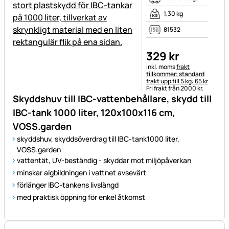
1,30 kg
81532
329
kr
Skatteinformation:
inkl. moms
frakt
tillkommer; standard
frakt upp till 5 kg: 65 kr
Fri frakt från 2000 kr.
Skyddshuv till IBC-vattenbehållare, skydd till
IBC-tank 1000 liter, 120x100x116 cm,
VOSS.garden
skyddshuv, skyddsöverdrag till IBC-tank1000 liter,
VOSS.garden
vattentät, UV-beständig - skyddar mot miljöpåverkan
minskar algbildningen i vattnet avsevärt
förlänger IBC-tankens livslängd
med praktisk öppning för enkel åtkomst