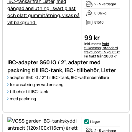
2 - 5 vardagar
0,06 kg
81510
99
kr
Skatteinformation:
inkl. moms
frakt
tillkommer; standard
frakt upp till 5 kg: 65 kr
Fri frakt från 2000 kr.
IBC-adapter S60 IG / 2", adapter med
packning till IBC-tank, IBC- tillbehör, Lister
adapter S60 IG / 2" till IBC-tank, IBC-vattenbehållare
för ansutning av vattenslang
tillbehör till IBC-tank
med packning
i lager
2 - 5 vardagar