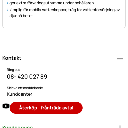
ger extra förvaringsutrymme under behållaren
lämplig för mobila vattenkoppor, tråg för vattenförsörjning av
djur på betet
Sidfot
Kontakt
Ring oss
08- 420 027 89
Skicka ett meddelande
Kundcenter
Återköp - frånträda avtal
Kundservice