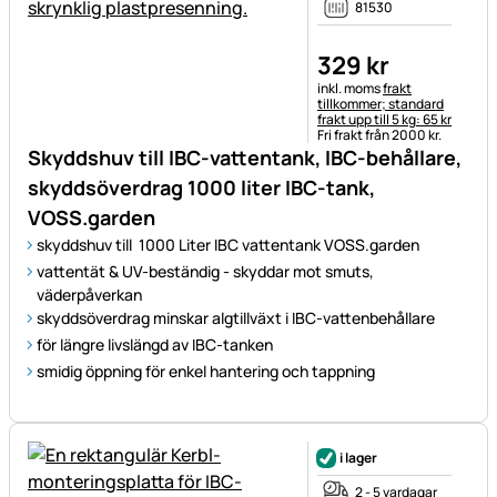
81530
329
kr
Skatteinformation:
inkl. moms
frakt
tillkommer; standard
frakt upp till 5 kg: 65 kr
Fri frakt från 2000 kr.
Skyddshuv till IBC-vattentank, IBC-behållare,
skyddsöverdrag 1000 liter IBC-tank,
VOSS.garden
skyddshuv till 1000 Liter IBC vattentank VOSS.garden
vattentät & UV-beständig - skyddar mot smuts,
väderpåverkan
skyddsöverdrag minskar algtillväxt i IBC-vattenbehållare
för längre livslängd av IBC-tanken
smidig öppning för enkel hantering och tappning
i lager
2 - 5 vardagar