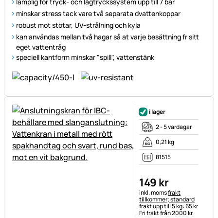
lämplig för tryck- och lågtryckssystem upp till 7 bar
minskar stress tack vare två separata dvattenkoppar
robust mot stötar, UV-strålning och kyla
kan användas mellan två hagar så at varje besättning fr sitt
eget vattentråg
speciell kantform minskar "spill", vattenstänk
i lager
2 - 5 vardagar
0,21 kg
81515
149
kr
Skatteinformation:
inkl. moms
frakt
tillkommer; standard
frakt upp till 5 kg: 65 kr
Fri frakt från 2000 kr.