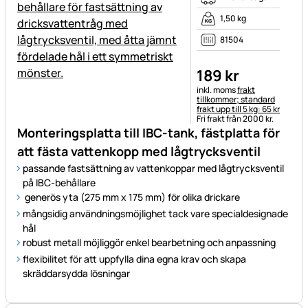
1,50 kg
81504
189
kr
Skatteinformation:
inkl. moms
frakt
tillkommer; standard
frakt upp till 5 kg: 65 kr
Fri frakt från 2000 kr.
Monteringsplatta till IBC-tank, fästplatta för
att fästa vattenkopp med lågtrycksventil
passande fastsättning av vattenkoppar med lågtrycksventil
på IBC-behållare
generös yta (275 mm x 175 mm) för olika drickare
mångsidig användningsmöjlighet tack vare specialdesignade
hål
robust metall möjliggör enkel bearbetning och anpassning
flexibilitet för att uppfylla dina egna krav och skapa
skräddarsydda lösningar