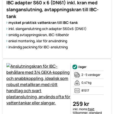
IBC adapter S60 x 6 (DN61) inkl. kran med
slanganslutning, avtappningskran till IBC-
tank
mycket praktisk vattenkran till IBC-tank
inkl. slanganslutning och adapter S60x6 (DN61)
smidig avtappningskran, IBC-tillbehör
enkel montering, klar för användning
invändig packning för IBC-anslutning
i lager
2 - 5 vardagar
0,47 kg
81517
259
kr
Skatteinformation:
inkl. moms
frakt
tillkommer; standard