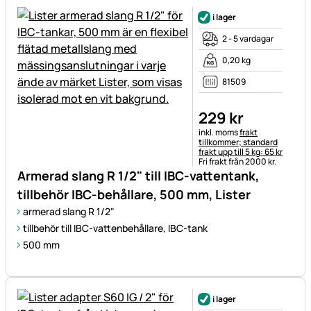
i lager
2 - 5 vardagar
0,20 kg
81509
229
kr
Skatteinformation:
inkl. moms
frakt
tillkommer; standard
frakt upp till 5 kg: 65 kr
Fri frakt från 2000 kr.
Armerad slang R 1/2" till IBC-vattentank,
tillbehör IBC-behållare, 500 mm, Lister
armerad slang R 1/2"
tillbehör till IBC-vattenbehållare, IBC-tank
500 mm
i lager