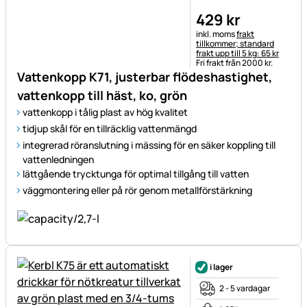
429
kr
Skatteinformation:
inkl. moms
frakt
tillkommer; standard
frakt upp till 5 kg: 65 kr
Fri frakt från 2000 kr.
Vattenkopp K71, justerbar flödeshastighet,
vattenkopp till häst, ko, grön
vattenkopp i tålig plast av hög kvalitet
tidjup skål för en tillräcklig vattenmängd
integrerad röranslutning i mässing för en säker koppling till
vattenledningen
lättgående trycktunga för optimal tillgång till vatten
väggmontering eller på rör genom metallförstärkning
i lager
2 - 5 vardagar