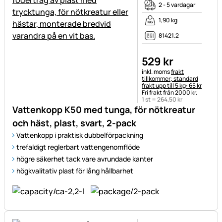
2 - 5 vardagar
1,90 kg
81421.2
529
kr
Skatteinformation:
inkl. moms
frakt
tillkommer; standard
frakt upp till 5 kg: 65 kr
Fri frakt från 2000 kr.
1 st =
264
,
50
kr
Vattenkopp K50 med tunga, för nötkreatur
och häst, plast, svart, 2-pack
Vattenkopp i praktisk dubbelförpackning
trefaldigt reglerbart vattengenomflöde
högre säkerhet tack vare avrundade kanter
högkvalitativ plast för lång hållbarhet