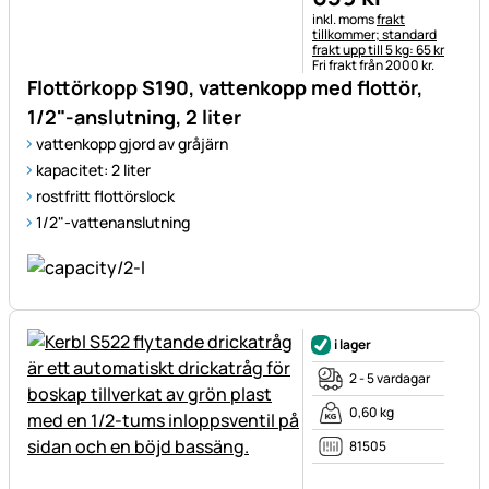
Skatteinformation:
inkl. moms
frakt
tillkommer; standard
frakt upp till 5 kg: 65 kr
Fri frakt från 2000 kr.
Flottörkopp S190, vattenkopp med flottör,
1/2"-anslutning, 2 liter
vattenkopp gjord av gråjärn
kapacitet: 2 liter
rostfritt flottörslock
1/2"-vattenanslutning
i lager
2 - 5 vardagar
0,60 kg
81505