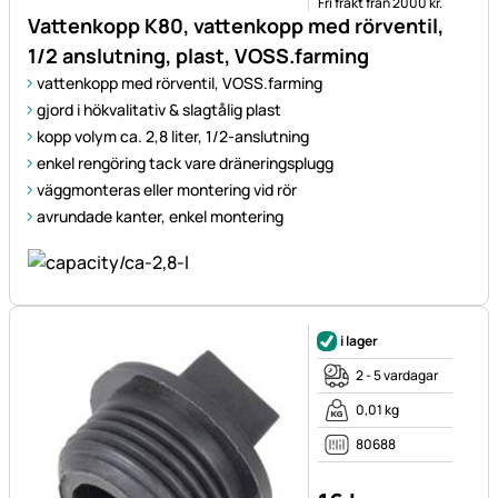
Fri frakt från 2000 kr.
Vattenkopp K80, vattenkopp med rörventil,
1/2 anslutning, plast, VOSS.farming
vattenkopp med rörventil, VOSS.farming
gjord i hökvalitativ & slagtålig plast
kopp volym ca. 2,8 liter, 1/2-anslutning
enkel rengöring tack vare dräneringsplugg
väggmonteras eller montering vid rör
avrundade kanter, enkel montering
i lager
2 - 5 vardagar
0,01 kg
80688