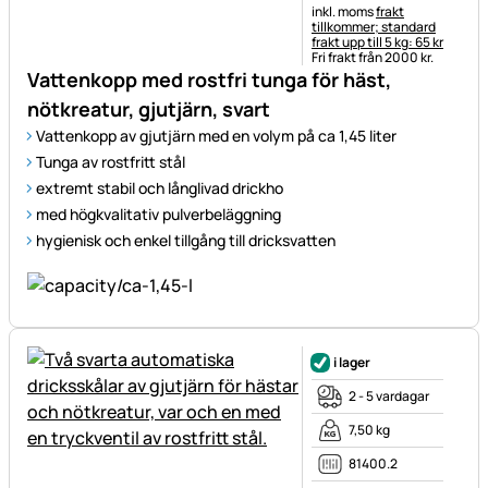
Skatteinformation:
inkl. moms
frakt
tillkommer; standard
frakt upp till 5 kg: 65 kr
Fri frakt från 2000 kr.
Vattenkopp med rostfri tunga för häst,
nötkreatur, gjutjärn, svart
Vattenkopp av gjutjärn med en volym på ca 1,45 liter
Tunga av rostfritt stål
extremt stabil och långlivad drickho
med högkvalitativ pulverbeläggning
hygienisk och enkel tillgång till dricksvatten
i lager
2 - 5 vardagar
7,50 kg
81400.2