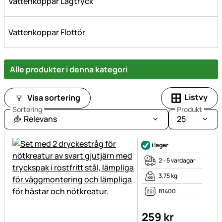
Vattenkoppar Lågtryck
Vattenkoppar Flottör
Alle produkter i denna kategori
Listvy
Visa sortering
Sortering
Produkt
Relevans
25
i lager
2 - 5 vardagar
3,75 kg
81400
259
kr