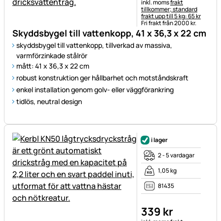
Skatteinformation:
inkl. moms
frakt
tillkommer; standard
frakt upp till 5 kg: 65 kr
Fri frakt från 2000 kr.
Skyddsbygel till vattenkopp, 41 x 36,3 x 22 cm
skyddsbygel till vattenkopp, tillverkad av massiva,
varmförzinkade stålrör
mått: 41 x 36,3 x 22 cm
robust konstruktion ger hållbarhet och motståndskraft
e
nkel installation genom golv- eller väggförankring
tidlös, neutral design
i lager
2 - 5 vardagar
1,05 kg
81435
339
kr