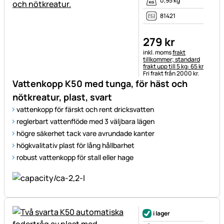
0,95 kg
81421
279
kr
Skatteinformation:
inkl. moms
frakt
tillkommer; standard
frakt upp till 5 kg: 65 kr
Fri frakt från 2000 kr.
Vattenkopp K50 med tunga, för häst och
nötkreatur, plast, svart
vattenkopp för färskt och rent dricksvatten
reglerbart vattenflöde med 3 väljbara lägen
högre säkerhet tack vare avrundade kanter
högkvalitativ plast för lång hållbarhet
robust vattenkopp för stall eller hage
i lager