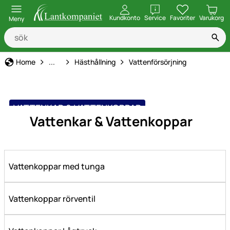
öppna
Kundkonto
Service
Favoriter
Varukorg
Meny
Djurhållning, Utfodring & Vård
Home
...
Hästhållning
Vattenförsörjning
VATTENKAR & VATTENKOPPAR
Vattenkar & Vattenkoppar
Vattenkoppar med tunga
Vattenkoppar rörventil