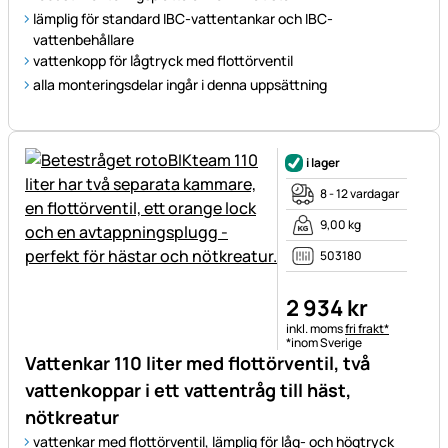
lämplig för standard IBC-vattentankar och IBC-
vattenbehållare
vattenkopp för lågtryck med flottörventil
alla monteringsdelar ingår i denna uppsättning
i lager
8 - 12 vardagar
9,00 kg
503180
2 934
kr
Skatteinformation:
inkl. moms
fri frakt*
*inom Sverige
Vattenkar 110 liter med flottörventil, två
vattenkoppar i ett vattentråg till häst,
nötkreatur
vattenkar med flottörventil, lämplig för låg- och högtryck