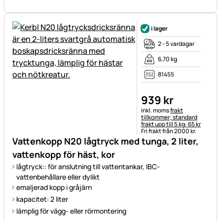
i lager
2 - 5 vardagar
6,70 kg
81455
939
kr
Skatteinformation:
inkl. moms
frakt
tillkommer; standard
frakt upp till 5 kg: 65 kr
Fri frakt från 2000 kr.
Vattenkopp N20 lågtryck med tunga, 2 liter,
vattenkopp för häst, kor
lågtryck:
: för anslutning till vattentankar, IBC-
vattenbehållare eller dylikt
emaljerad kopp i gråjärn
kapacitet: 2 liter
lämplig för vägg- eller rörmontering