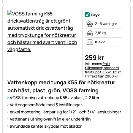
i lager
2 - 5 vardagar
2,16 kg
81422
259
kr
Skatteinformation:
inkl. moms
frakt
tillkommer; standard
frakt upp till 5 kg: 65 kr
Fri frakt från 2000 kr.
Vattenkopp med tunga K55 för nötkreatur
och häst, plast, grön, VOSS.farming
VOSS.farming vattenkopp K55 av plast, 2,2 liter
Vattengenomflöde med 3 inställningar
enkel montering, lämpar sig för 1/2”- och 3/4”-anslutningar
Vattenanslutning ovanifrån eller underifrån
avrundade kanter skyddar mot skador