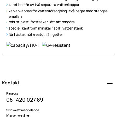
karet består av två separata vattenkoppar
kan användas för vattenförsörjning i två hagar med stängsel
emellan
robust plast, frostsäker, lätt att rengöra
speciell kantform minskar "spill", vattenstänk
för hästar, nötkreatur, får, getter
Sidfot
Kontakt
Ring oss
08- 420 027 89
Skicka ett meddelande
Kundcenter