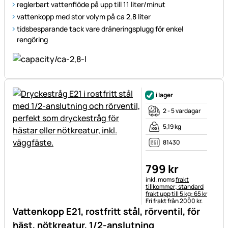
reglerbart vattenflöde på upp till 11 liter/minut
vattenkopp med stor volym på ca 2,8 liter
tidsbesparande tack vare dräneringsplugg för enkel
rengöring
i lager
2 - 5 vardagar
5,19 kg
81430
799
kr
Skatteinformation:
inkl. moms
frakt
tillkommer; standard
frakt upp till 5 kg: 65 kr
Fri frakt från 2000 kr.
Vattenkopp E21, rostfritt stål, rörventil, för
häst, nötkreatur, 1/2-anslutning