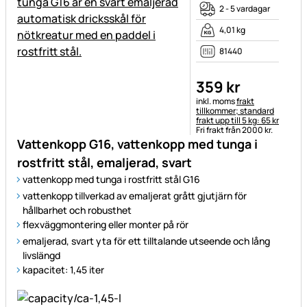
2 - 5 vardagar
4,01 kg
81440
359
kr
Skatteinformation:
inkl. moms
frakt
tillkommer; standard
frakt upp till 5 kg: 65 kr
Fri frakt från 2000 kr.
Vattenkopp G16, vattenkopp med tunga i
rostfritt stål, emaljerad, svart
vattenkopp med tunga i rostfritt stål G16
vattenkopp tillverkad av emaljerat grått gjutjärn för
hållbarhet och robusthet
flexväggmontering eller monter på rör
emaljerad, svart yta för ett tilltalande utseende och lång
livslängd
kapacitet: 1,45 iter