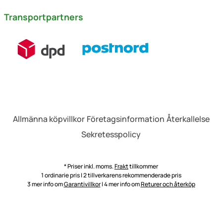
Transportpartners
Allmänna köpvillkor
Företagsinformation
Återkallelse
Sekretesspolicy
* Priser inkl. moms.
Frakt
tillkommer
1 ordinarie pris | 2 tillverkarens rekommenderade pris
3 mer info om
Garantivillkor
| 4 mer info om
Returer och återköp