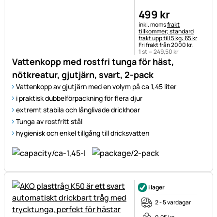
499
kr
Skatteinformation:
inkl. moms
frakt
tillkommer; standard
frakt upp till 5 kg: 65 kr
Fri frakt från 2000 kr.
1 st =
249
,
50
kr
Vattenkopp med rostfri tunga för häst,
nötkreatur, gjutjärn, svart, 2-pack
Vattenkopp av gjutjärn med en volym på ca 1,45 liter
i praktisk dubbelförpackning för flera djur
extremt stabila och långlivade drickhoar
Tunga av rostfritt stål
hygienisk och enkel tillgång till dricksvatten
i lager
2 - 5 vardagar