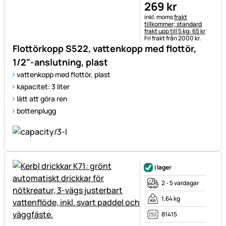
269
kr
Skatteinformation:
inkl. moms
frakt
tillkommer; standard
frakt upp till 5 kg: 65 kr
Fri frakt från 2000 kr.
Flottörkopp S522, vattenkopp med flottör,
1/2"-anslutning, plast
vattenkopp med flottör, plast
kapacitet: 3 liter
lätt att göra ren
bottenplugg
i lager
2 - 5 vardagar
1,64 kg
81415