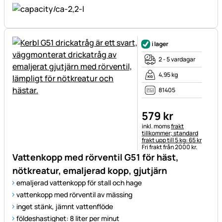
i lager
2 - 5 vardagar
4,95 kg
81405
579
kr
Skatteinformation:
inkl. moms
frakt
tillkommer; standard
frakt upp till 5 kg: 65 kr
Fri frakt från 2000 kr.
Vattenkopp med rörventil G51 för häst,
nötkreatur, emaljerad kopp, gjutjärn
emaljerad vattenkopp för stall och hage
vattenkopp med rörventil av mässing
inget stänk, jämnt vattenflöde
földeshastighet: 8 liter per minut