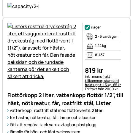
i lager
2 - 5 vardagar
1,24 kg
81437
819
kr
Skatteinformation:
inkl. moms
frakt
tillkommer; standard
frakt upp till 5 kg: 65 kr
Fri frakt från 2000 kr.
Flottörkopp 2 liter, vattenkopp flottör 1/2", till
häst, nötkreatur, får, rostfritt stål, Lister
vattenkopp i rostfritt stål med flottörventil, 2 liter
för hästar, nötkreatur, får, lamor och alpackor
lätt att rengöra tack vare avtagbar plastplugg
lämplig för hög- och lågtryckssystem