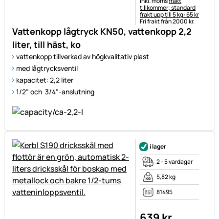
Skatteinformation:
inkl. moms
frakt
tillkommer; standard
frakt upp till 5 kg: 65 kr
Fri frakt från 2000 kr.
Vattenkopp lågtryck KN50, vattenkopp 2,2
liter, till häst, ko
vattenkopp tillverkad av högkvalitativ plast
med lågtrycksventil
kapacitet: 2,2 liter
1/2" och 3/4"-anslutning
i lager
2 - 5 vardagar
5,82 kg
81495
639
kr