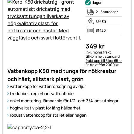
i lager
2 - 5 vardagar
1,14 kg
81420
349
kr
Skatteinformation:
inkl. moms
frakt
tillkommer; standard
frakt upp till 5 kg: 65 kr
Fri frakt från 2000 kr.
Vattenkopp K50 med tunga för nötkreatur
och häst, slitstark plast, grön
vattenkopp för vattenförsörjning av djur
tredubbelt reglerbart vattenflöde
enkel montering, lämpar sig för 1/2- och 3/4-anslutningar
högkvalitativ plast för lång hållbarhet
robust vattenkopp för stallet eller hagen