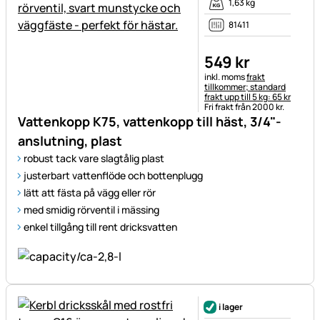
1,63 kg
81411
549
kr
Skatteinformation:
inkl. moms
frakt
tillkommer; standard
frakt upp till 5 kg: 65 kr
Fri frakt från 2000 kr.
Vattenkopp K75, vattenkopp till häst, 3/4"-
anslutning, plast
robust tack vare slagtålig plast
justerbart vattenflöde och bottenplugg
lätt att fästa på vägg eller rör
med smidig rörventil i mässing
enkel tillgång till rent dricksvatten
i lager