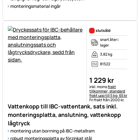
monteringsmaterial ingår
slutsåld
snart åter i
lager
3,82 kg
81522
1 229
kr
Skatteinformation:
inkl. moms
frakt
tillkommer; standard
frakt upp till 5 kg: 65 kr
Fri frakt från 2000 kr.
Vattenkopp till IBC-vattentank, sats inkl.
monteringsplatta, anslutning, vattenkopp
lågtryck
montering utan borrning på IBC-metallram
robust monteringsplatta av förzinkat stål