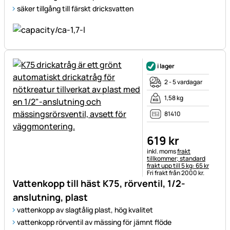
säker tillgång till färskt dricksvatten
i lager
2 - 5 vardagar
1,58 kg
81410
619
kr
Skatteinformation:
inkl. moms
frakt
tillkommer; standard
frakt upp till 5 kg: 65 kr
Fri frakt från 2000 kr.
Vattenkopp till häst K75, rörventil, 1/2-
anslutning, plast
vattenkopp av slagtålig plast, hög kvalitet
vattenkopp rörventil av mässing för jämnt flöde