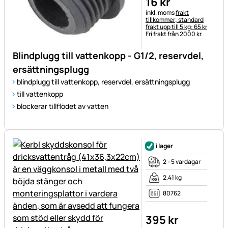
16
kr
Skatteinformation:
inkl. moms
frakt
tillkommer; standard
frakt upp till 5 kg: 65 kr
Fri frakt från 2000 kr.
Blindplugg till vattenkopp - G1/2, reservdel,
ersättningsplugg
blindplugg till vattenkopp, reservdel, ersättningsplugg
till vattenkopp
blockerar tillflödet av vatten
i lager
2 - 5 vardagar
2,41 kg
80762
395
kr