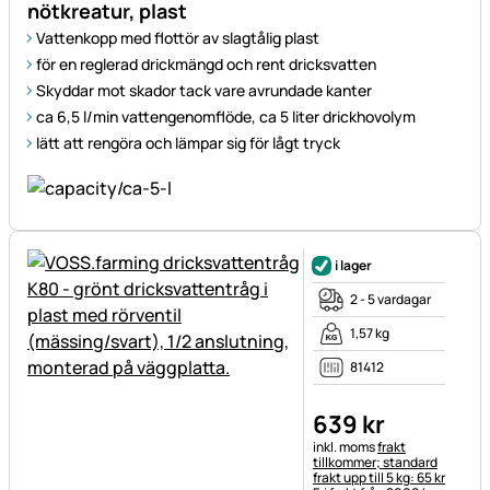
nötkreatur, plast
Vattenkopp med flottör av slagtålig plast
för en reglerad drickmängd och rent dricksvatten
Skyddar mot skador tack vare avrundade kanter
ca 6,5 l/min vattengenomflöde, ca 5 liter drickhovolym
lätt att rengöra och lämpar sig för lågt tryck
i lager
2 - 5 vardagar
1,57 kg
81412
639
kr
Skatteinformation:
inkl. moms
frakt
tillkommer; standard
frakt upp till 5 kg: 65 kr