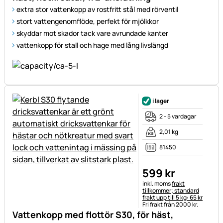
extra stor vattenkopp av rostfritt stål med rörventil
stort vattengenomflöde, perfekt för mjölkkor
skyddar mot skador tack vare avrundade kanter
vattenkopp för stall och hage med lång livslängd
i lager
2 - 5 vardagar
2,01 kg
81450
599
kr
Skatteinformation:
inkl. moms
frakt
tillkommer; standard
frakt upp till 5 kg: 65 kr
Fri frakt från 2000 kr.
Vattenkopp med flottör S30, för häst,