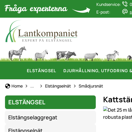
Kundservice:
0
E-post:
s
ELSTÄNGSEL
DJURHÅLLNING, UTFODRING 
Elstängsel
Home
...
Elstängselnät
Smådjursnät
Kattstä
ELSTÄNGSEL
Produktgaler
Elstängselaggregat
Elstängselnät