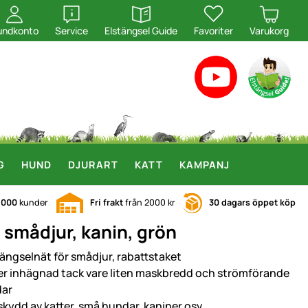
öppna
öppna
undkonto
Service
Elstängsel Guide
Favoriter
Varukorg
G
HUND
DJURART
KATT
KAMPANJ
.000
kunder
Fri frakt
från 2000 kr
30 dagars öppet köp
 smådjur, kanin, grön
tängselnät för smådjur, rabattstaket
er inhägnad tack vare liten maskbredd och strömförande
dar
skydd av katter, små hundar, kaniner osv.