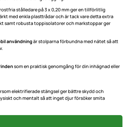
tfria stålledare på 3 x 0,20 mm ger en tillförlitlig
rkt med enkla plasttrådar och är tack vare detta extra
nkt samt robusta toppisolatorer och markstoppar ger
obil användning
är stolparna förbundna med nätet så att
v.
rinden
som en praktisk genomgång för din inhägnad eller
rsom elektrifierade stängsel ger bättre skydd och
iskt och mentalt så att inget djur försöker smita