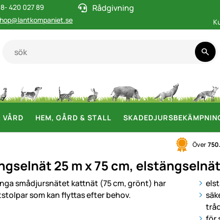
8- 420 027 89
Rådgivning
hop@lantkompaniet.se
K
& VÅRD
HEM, GÅRD & STALL
SKADEDJURSBEKÄMPNIN
Över
750
ngselnät 25 m x 75 cm, elstängselnät
i
els
säk
trå
för 