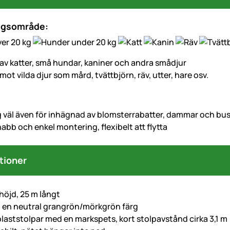
ngsområde:
 av katter, små hundar, kaniner och andra smådjur
mot vilda djur som mård, tvättbjörn, räv, utter, hare osv.
g väl även för inhägnad av blomsterrabatter, dammar och bu
abb och enkel montering, flexibelt att flytta
tioner
höjd, 25 m långt
 i en neutral grangrön/mörkgrön färg
plaststolpar med en markspets, kort stolpavstånd cirka 3,1 m