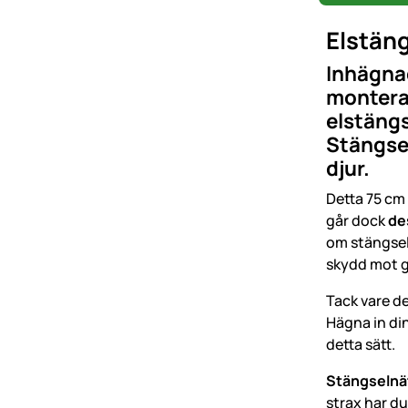
Elstäng
Inhägnad
monteras
elstängs
Stängse
djur.
Detta 75 cm
går dock
de
om stängselm
skydd mot gn
Tack vare d
Hägna in di
detta sätt.
Stängselnä
strax har d