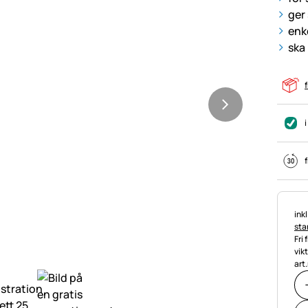
ger
enk
ska
f
i
f
Ska
ink
stan
Fri 
vik
art