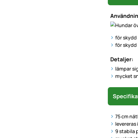
Användni
för skydd
för skydd 
Detaljer:
lämpar si
mycket sn
Specifika
75 cm nät
levereras
9 stabila 