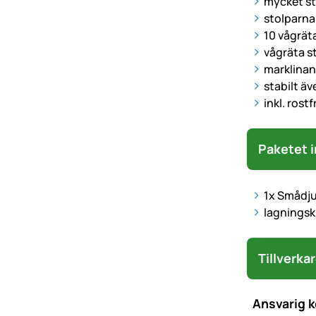
mycket st
stolparna 
10 vågräta
vågräta st
marklinan
stabilt äv
inkl. rost
Paketet i
1x Smådju
lagningsk
Tillverka
Ansvarig 