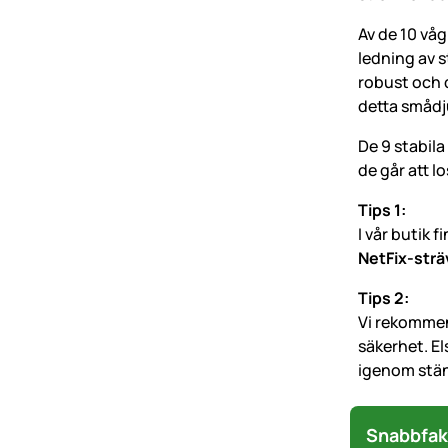
Av de 10 våg
ledning av s
robust och 
detta smådj
De 9 stabil
de går att l
Tips 1:
I vår butik f
NetFix-str
Tips 2:
Vi rekommen
säkerhet. E
igenom stän
Snabbfak