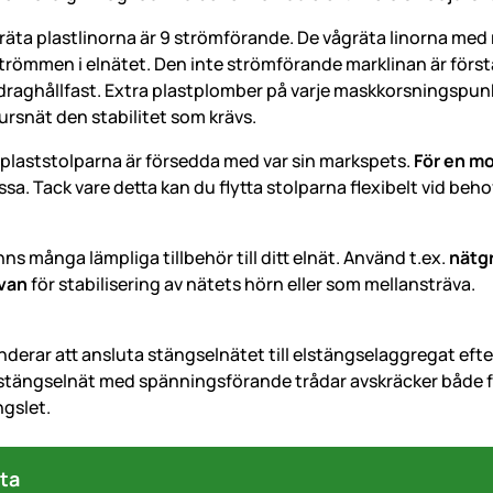
räta plastlinorna är 9 strömförande. De vågräta linorna med ros
trömmen i elnätet. Den inte strömförande marklinan är förstä
draghållfast. Extra plastplomber på varje maskkorsningspu
ursnät den stabilitet som krävs.
a plaststolparna är försedda med var sin markspets.
För en m
ossa. Tack vare detta kan du flytta stolparna flexibelt vid beho
inns många lämpliga tillbehör till ditt elnät. Använd t.ex.
nätg
ävan
för stabilisering av nätets hörn eller som mellansträva.
derar att ansluta stängselnätet till elstängselaggregat efte
lstängselnät med spänningsförande trådar avskräcker både fys
gslet.
ta