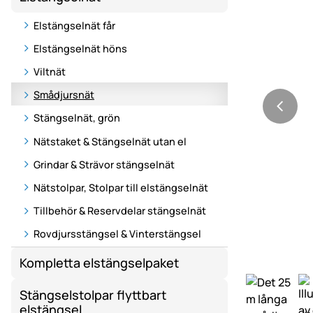
Elstängselnät får
Elstängselnät höns
Viltnät
Smådjursnät
Stängselnät, grön
Nätstaket & Stängselnät utan el
Grindar & Strävor stängselnät
Nätstolpar, Stolpar till elstängselnät
Tillbehör & Reservdelar stängselnät
Rovdjursstängsel & Vinterstängsel
Kompletta elstängselpaket
Stängselstolpar flyttbart
elstängsel