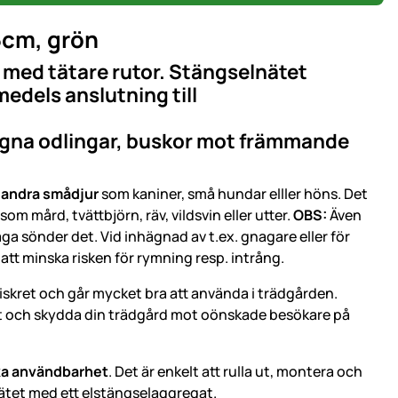
5cm, grön
t med tätare rutor. Stängselnätet
edels anslutning till
egna odlingar, buskor mot främmande
h andra smådjur
som kaniner, små hundar elller höns. Det
som mård, tvättbjörn, räv, vildsvin eller utter.
OBS:
Även
aga sönder det. Vid inhägnad av t.ex. gnagare eller för
tt minska risken för rymning resp. intrång.
kret och går mycket bra att använda i trädgården.
t och skydda din trädgård mot oönskade besökare på
ska användbarhet
. Det är enkelt att rulla ut, montera och
nätet med ett elstängselaggregat.