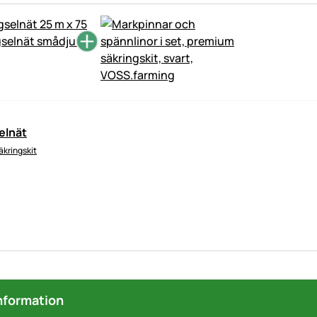
elnät
kringskit
nformation