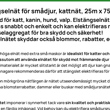
selnät för smådjur, kattnät, 25m x 7
 för katt, kanin, hund, valp. Elstängselnä
 snabbt och enkelt och kan elektrifieras m
elaggregat för bra skydd och säkerhet!
lnätet skyddar också blommor, rabatter, 
 höga elnät med extra små maskor är
idealiskt för katter oc
ssutom att använda elnätet för skydd mot främmande djur
aterialet är mycket slitstarkt är det möjligt att djur kan gn
agare rekommenderas därför att stängslet elektrifieras för a
en mörkgröna nätfärgen är nätet utseendemässigt mycket dis
na blomsterrabatter, dammar eller buskar med smådjursnäte
tet
imponerar i synnerhet tack vare
sin kvalitet och prakti
u en färdig inhägnad. Vid behov kan du elektrifiera smådjurs