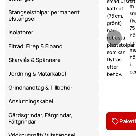
Stängselstolpar permanent
elstängsel
Isolatorer
Eltråd, Elrep & Elband
Skarvlås & Spännare
Jordning & Matarkabel
Grindhandtag & Tillbehör
Anslutningskabel
Gårdsgrindar, Fårgrindar,
Paket
Fältgrindar
Vridknutsnät/ Viltstängsel