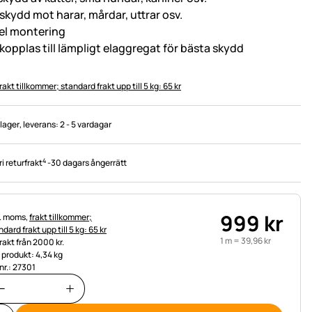
 skydd mot harar, mårdar, uttrar osv.
el montering
 kopplas till lämpligt elaggregat för bästa skydd
rakt tillkommer; standard frakt upp till 5 kg: 65 kr
 lager
, leverans:
2 - 5 vardagar
4
ri returfrakt
-
30 dagars ångerrätt
999
kr
tteinformation:
l. moms,
frakt tillkommer;
dard frakt upp till 5 kg: 65 kr
1 m =
39
,
96
kr
frakt från 2000 kr.
t produkt: 4,34 kg
.nr.: 27301