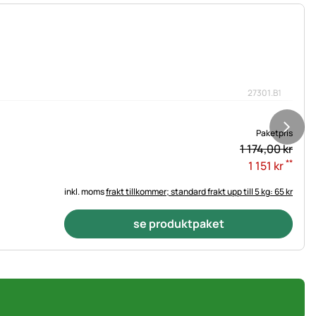
27301.B1
Paketpris
1 174,
00
kr
**
1 151
kr
inkl. moms
frakt tillkommer; standard frakt upp till 5 kg: 65 kr
se produktpaket