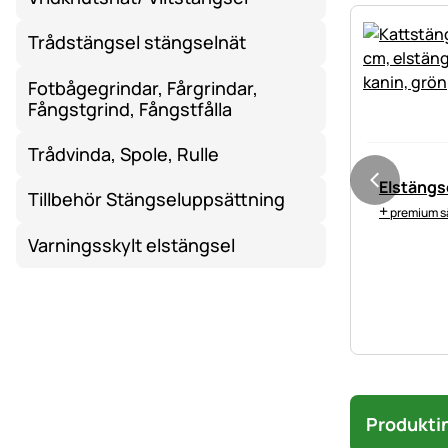
Trådstängsel stängselnät
Fotbågegrindar, Fårgrindar,
Fångstgrind, Fångstfålla
Trådvinda, Spole, Rulle
Elstängs
Tillbehör Stängseluppsättning
+
premium sä
Varningsskylt elstängsel
Produkti