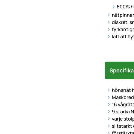
600% hö
nätpinnar
diskret, 
fyrkantiga
lätt att f
Specifika
hönsnät h
Maskbred
16 vågräta
9 starka 
varje sto
slitstark
förstärkt