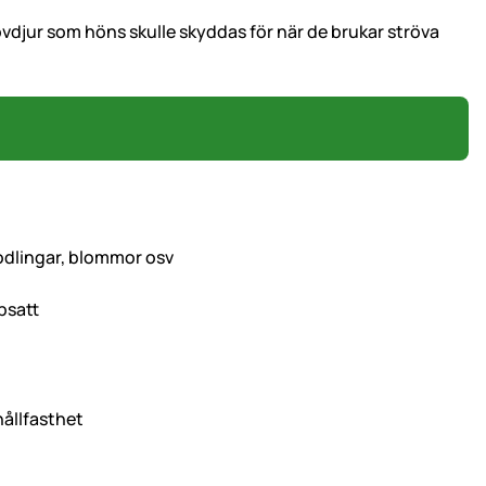
ovdjur som höns skulle skyddas för när de brukar ströva
odlingar, blommor osv
psatt
 hållfasthet