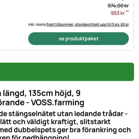
974,
00
kr
**
953
kr
inkl. moms
frakt tillkommer; standard frakt upp till 5 kg: 65 kr
se produktpaket
 längd, 135cm höjd, 9
förande - VOSS.farming
ade stängselnätet utan ledande trådar -
tt och väldigt kraftigt, slitstarkt
 med dubbelspets ger bra förankring och
isken för nedhängning!