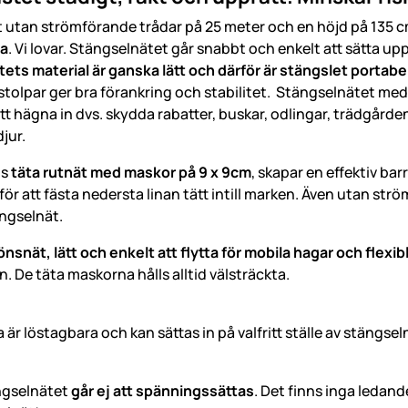
 utan strömförande trådar på 25 meter och en höjd på 135 c
na
. Vi lovar. Stängselnätet går snabbt och enkelt att sätta up
ts material är ganska lätt och därför är stängslet portabelt
stolpar ger bra förankring och stabilitet. Stängselnätet med
tt hägna in dvs. skydda rabatter, buskar, odlingar, trädgården
jur.
ts
täta rutnät med maskor på 9 x 9cm
, skapar en effektiv ba
ör att fästa nedersta linan tätt intill marken. Även utan str
ängselnät.
nsnät, lätt och enkelt att flytta för mobila hagar och flexi
 De täta maskorna hålls alltid välsträckta.
är löstagbara och kan sättas in på valfritt ställe av stängseln
ngselnätet
går ej att spänningssättas
. Det finns inga ledan