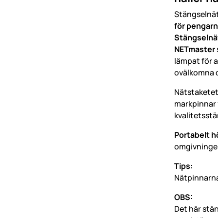
Stängselnät
för pengar
Stängselnäte
NETmaster
lämpat för a
ovälkomna d
Nätstakete
markpinnar f
kvalitetsst
Portabelt hö
omgivningen.
Tips:
Nätpinnarna 
OBS:
Det här stä