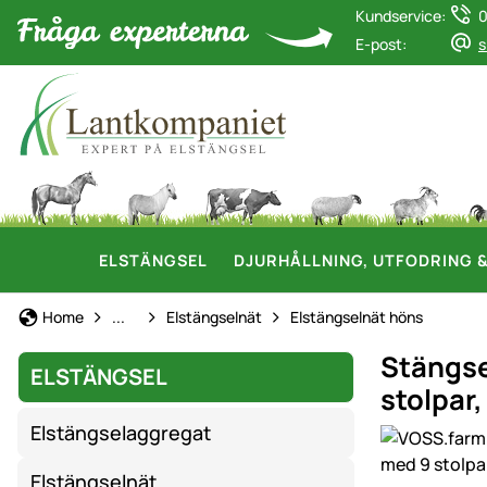
Kundservice:
0
E-post:
s
ELSTÄNGSEL
DJURHÅLLNING, UTFODRING 
Elstängsel
Home
...
Elstängselnät
Elstängselnät höns
Stängse
ELSTÄNGSEL
stolpar
Elstängselaggregat
Produktgaler
Elstängselnät