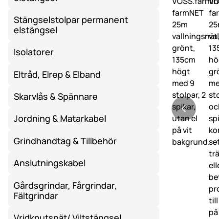
Stängselstolpar permanent
elstängsel
Isolatorer
Eltråd, Elrep & Elband
Skarvlås & Spännare
Jordning & Matarkabel
Grindhandtag & Tillbehör
Anslutningskabel
Gårdsgrindar, Fårgrindar,
Fältgrindar
Vridknutsnät/ Viltstängsel