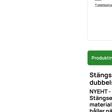
+
premium sä
Produkti
Stängs
dubbels
NYEHT - 
Stängsel
material
håller n