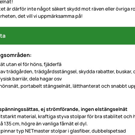
elnät!
t är därför inte något säkert skydd mot räven eller övriga r
ärheten, det vill vi uppmärksamma på!
ta
ngsområden:
t utan el för höns, fjäderfä
av trädgården, trädgårdsstängsel, skydda rabatter, buskar, 
ysisk barriär, dela hagar osv
t hönsnät, portabelt stängselnät, lätthanterat och snabbt up
t spänningssättas, ej strömförande, ingen elstängselnät
litstarkt material, kraftiga styva stolpar för bra stablitet och
å 135 cm, högre än vanliga fårnät el dyl.
tpinnar typ NETmaster stolpar i glasfiber, dubbelspetsad