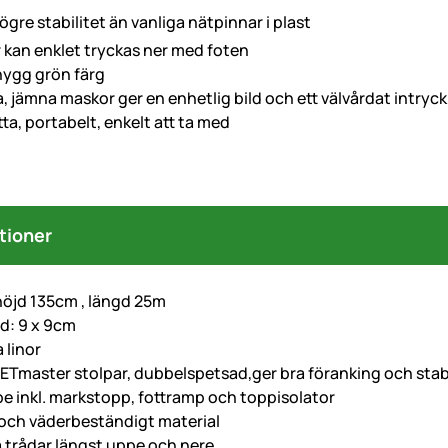
gre stabilitet än vanliga nätpinnar i plast
 kan enklet tryckas ner med foten
snygg grön färg
, jämna maskor ger en enhetlig bild och ett välvårdat intryck
lytta, portabelt, enkelt att ta med
tioner
öjd 135cm , längd 25m
d: 9 x 9cm
 linor
NETmaster stolpar, dubbelspetsad,ger bra föranking och stabi
lpe inkl. markstopp, fottramp och toppisolator
t och väderbeständigt material
a trådar längst uppe och nere