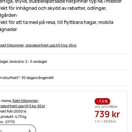
raftiga, styva, dubbelspetsade nätpinnar typ NETmaster
fekt för inhägnad och skydd av rabatter, odlingar,
dgården
ekt för att ta med på resa, till flyttbara hagar, mobila
ägnader
rakt tillkommer; standard frakt upp till 5 kg: 65 kr
 lager
, leverans:
2 - 5 vardagar
4
ri returfrakt
-
30 dagars ångerrätt
tteinformation:
l. moms,
frakt tillkommer;
-
7,5
%
dard frakt upp till 5 kg: 65 kr
ord. pris
799
kr
739
kr
frakt från 2000 kr.
t produkt: 4,73 kg
1 m =
29
,
56
kr
nr.: 27775