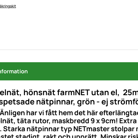
kringskit
nformation
elnät, hönsnät farmNET utan el, 25m
petsade nätpinnar, grön - ej ström
Änligen har vi fått hem det här efterlängt
nät, täta rutor, maskbredd 9 x 9cm! Extra lä
. Starka nätpinnar typ NETmaster stolpar
ästet stadigt, rakt och upprätt. Minskar r