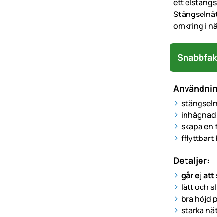
ett elstängs
Stängselnäte
omkring i n
Snabbfak
Användni
stängselnä
inhägnad 
skapa en f
fflyttbar
Detaljer:
går ej at
lätt och s
bra höjd p
starka nä