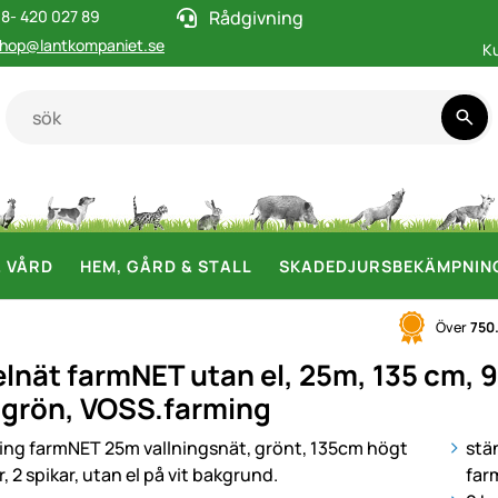
8- 420 027 89
Rådgivning
hop@lantkompaniet.se
K
& VÅRD
HEM, GÅRD & STALL
SKADEDJURSBEKÄMPNIN
Över
750
lnät farmNET utan el, 25m, 135 cm, 
, grön, VOSS.farming
i
stä
far