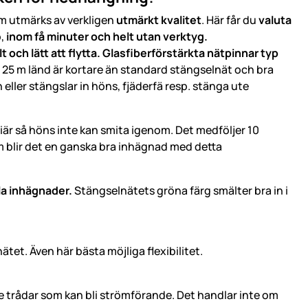
m utmärks av verkligen
utmärkt kvalitet
. Här får du
valuta
p,
inom få minuter och helt utan verktyg.
 och lätt att flytta. Glasfiberförstärkta nätpinnar typ
 25 m länd är kortare än standard stängselnät och bra
 eller stängslar in höns, fjäderfä resp. stänga ute
rriär så höns inte kan smita igenom. Det medföljer 10
öm blir det en ganska bra inhägnad med detta
bla inhägnader.
Stängselnätets gröna färg smälter bra in i
ätet. Även här bästa möjliga flexibilitet.
de trådar som kan bli strömförande. Det handlar inte om