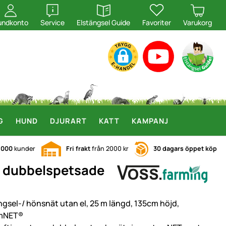
öppna
öppna
undkonto
Service
Elstängsel Guide
Favoriter
Varukorg
G
HUND
DJURART
KATT
KAMPANJ
.000
kunder
Fri frakt
från 2000 kr
30 dagars öppet köp
9 dubbelspetsade
ngsel-/ hönsnät utan el, 25 m längd, 135cm höjd,
mNET®