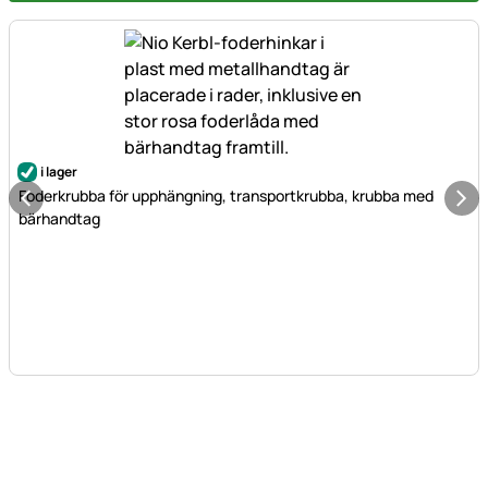
i lager
Foderkrubba för upphängning, transportkrubba, krubba med
bärhandtag
Sidfot