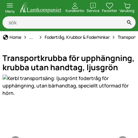
öppna
Kundkonto
Service
Favoriter
Varukorg
Meny
Utfodring
Home
...
Fodertråg, Krubbor & Foderhinkar
Transport
Transportkrubba för upphängning,
krubba utan handtag, ljusgrön
Produktgaleri