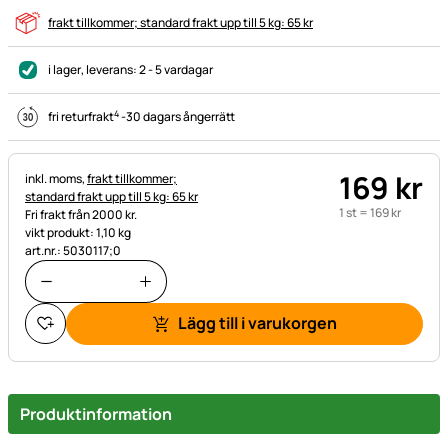
frakt tillkommer; standard frakt upp till 5 kg: 65 kr
i lager
, leverans:
2 - 5 vardagar
4
fri returfrakt
-
30 dagars ångerrätt
169
kr
Skatteinformation:
inkl. moms,
frakt tillkommer;
standard frakt upp till 5 kg: 65 kr
1 st =
169
kr
Fri frakt från 2000 kr.
vikt produkt: 1,10 kg
art.nr.: 5030117;0
Lägg till i varukorgen
Produktinformation